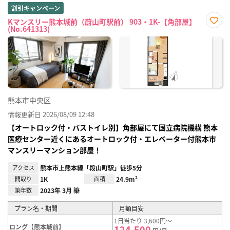
割引キャンペーン
Kマンスリー熊本城前（蔚山町駅前） 903・1K-【角部屋】
(No.641313)
お気
に入
り登
録
熊本市中央区
情報更新日 2026/08/09 12:48
【オートロック付・バストイレ別】角部屋にて国立病院機構 熊本
医療センター近くにあるオートロック付・エレベーター付熊本市
マンスリーマンション部屋！
アクセス
熊本市上熊本線「段山町駅」徒歩5分
間取り
1K
面積
24.9m²
築年数
2023年 3月 築
プラン名・期間
月額目安
1日当たり 3,600円～
ロング【熊本城前】
124,500