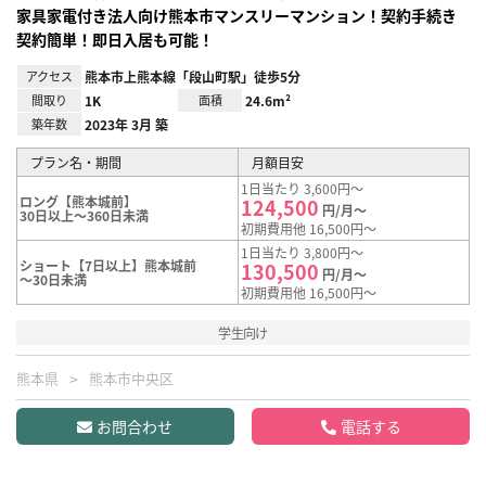
家具家電付き法人向け熊本市マンスリーマンション！契約手続き
契約簡単！即日入居も可能！
アクセス
熊本市上熊本線「段山町駅」徒歩5分
間取り
1K
面積
24.6m²
築年数
2023年 3月 築
プラン名・期間
月額目安
1日当たり 3,600円～
ロング【熊本城前】
124,500
円/月～
30日以上～360日未満
初期費用他 16,500円～
1日当たり 3,800円～
ショート【7日以上】熊本城前
130,500
円/月～
～30日未満
初期費用他 16,500円～
学生向け
熊本県
熊本市中央区
お問合わせ
電話する