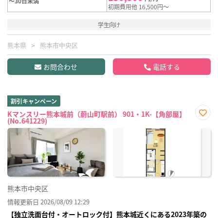
～30日未満
初期費用他 16,500円～
学生向け
熊本県
熊本市中央区
お問合わせ
電話する
割引キャンペーン
Kマンスリー熊本城前（蔚山町駅前） 901・1K-【角部屋】
(No.641229)
お気
に入
り登
録
熊本市中央区
情報更新日 2026/08/09 12:29
【独立洗面台付・オートロック付】熊本城近くにある2023年築の