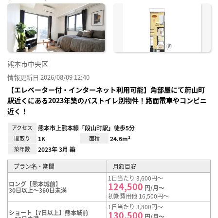
に入
り登
録
熊本市中央区
情報更新日 2026/08/09 12:40
【エレベーター付・インターネット利用可能】角部屋にて蔚山町
駅近くにある2023年築のバストイレ別物件！路面電車やコンビニ
近く！
アクセス
熊本市上熊本線「段山町駅」徒歩5分
間取り
1K
面積
24.6m²
築年数
2023年 3月 築
プラン名・期間
月額目安
1日当たり 3,600円～
ロング【熊本城前】
124,500
円/月～
30日以上～360日未満
初期費用他 16,500円～
1日当たり 3,800円～
ショート【7日以上】熊本城前
130,500
円/月～