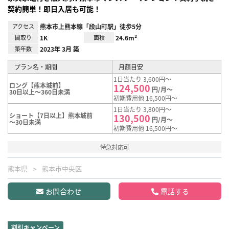
契約簡単！即日入居も可能！
アクセス
熊本市上熊本線「段山町駅」徒歩5分
間取り
1K
面積
24.6m²
築年数
2023年 3月 築
プラン名・期間
月額目安
1日当たり 3,600円～
ロング【熊本城前】
124,500
円/月～
30日以上～360日未満
初期費用他 16,500円～
1日当たり 3,800円～
ショート【7日以上】熊本城前
130,500
円/月～
～30日未満
初期費用他 16,500円～
特急対応可
熊本県
熊本市中央区
お問合わせ
電話する
割引キャンペーン