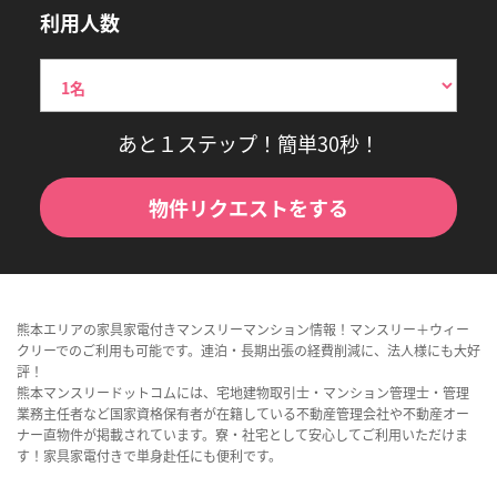
利用人数
あと１ステップ！簡単30秒！
物件リクエストをする
熊本エリアの家具家電付きマンスリーマンション情報！マンスリー＋ウィー
クリーでのご利用も可能です。連泊・長期出張の経費削減に、法人様にも大好
評！
熊本マンスリードットコムには、宅地建物取引士・マンション管理士・管理
業務主任者など国家資格保有者が在籍している不動産管理会社や不動産オー
ナー直物件が掲載されています。寮・社宅として安心してご利用いただけま
す！家具家電付きで単身赴任にも便利です。