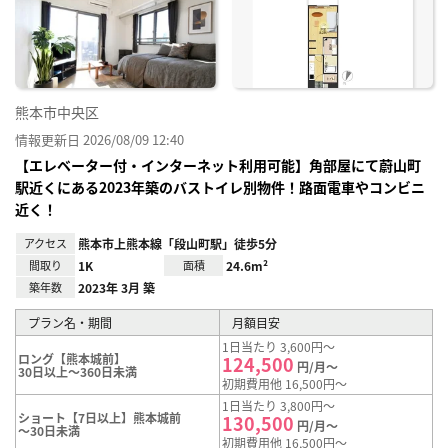
り登
録
熊本市中央区
情報更新日 2026/08/09 12:40
【エレベーター付・インターネット利用可能】角部屋にて蔚山町
駅近くにある2023年築のバストイレ別物件！路面電車やコンビニ
近く！
アクセス
熊本市上熊本線「段山町駅」徒歩5分
間取り
1K
面積
24.6m²
築年数
2023年 3月 築
プラン名・期間
月額目安
1日当たり 3,600円～
ロング【熊本城前】
124,500
円/月～
30日以上～360日未満
初期費用他 16,500円～
1日当たり 3,800円～
ショート【7日以上】熊本城前
130,500
円/月～
～30日未満
初期費用他 16,500円～