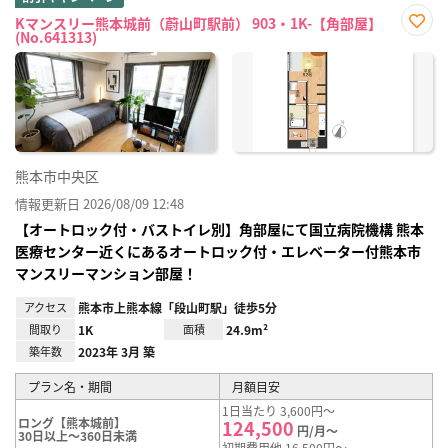
Kマンスリー熊本城前（蔚山町駅前） 903・1K-【角部屋】
(No.641313)
お気
に入
り登
録
熊本市中央区
情報更新日 2026/08/09 12:48
【オートロック付・バストイレ別】角部屋にて国立病院機構 熊本
医療センター近くにあるオートロック付・エレベーター付熊本市
マンスリーマンション部屋！
アクセス
熊本市上熊本線「段山町駅」徒歩5分
間取り
1K
面積
24.9m²
築年数
2023年 3月 築
プラン名・期間
月額目安
1日当たり 3,600円～
ロング【熊本城前】
124,500
円/月～
30日以上～360日未満
初期費用他 16,500円～