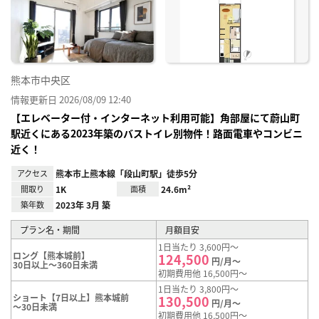
り登
録
熊本市中央区
情報更新日 2026/08/09 12:40
【エレベーター付・インターネット利用可能】角部屋にて蔚山町
駅近くにある2023年築のバストイレ別物件！路面電車やコンビニ
近く！
アクセス
熊本市上熊本線「段山町駅」徒歩5分
間取り
1K
面積
24.6m²
築年数
2023年 3月 築
プラン名・期間
月額目安
1日当たり 3,600円～
ロング【熊本城前】
124,500
円/月～
30日以上～360日未満
初期費用他 16,500円～
1日当たり 3,800円～
ショート【7日以上】熊本城前
130,500
円/月～
～30日未満
初期費用他 16,500円～