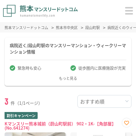
熊本マンスリードットコム
熊本市中央区
段山町駅
病院近くのウィ
病院近く/段山町駅のマンスリーマンション・ウィークリーマ
ンション情報
緊急時も安心
徒歩圏内に医療施設が充実
もっと見る
3
件（1/1ページ）
割引キャンペーン
Kマンスリー熊本城前（蔚山町駅前） 902・1K-【角部屋】
(No.641274)
お気
に入