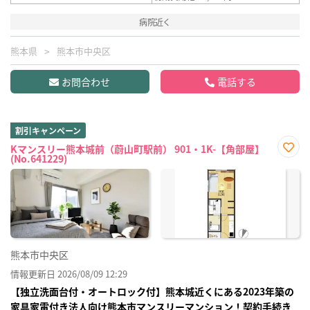
病院近く
熊本県
熊本市中央区
お問合わせ
電話する
割引キャンペーン
Kマンスリー熊本城前（蔚山町駅前） 901・1K-【角部屋】
(No.641229)
お気
に入
り登
録
熊本市中央区
情報更新日 2026/08/09 12:29
【独立洗面台付・オートロック付】熊本城近くにある2023年築の
家具家電付き法人向け熊本市マンスリーマンション！契約手続き