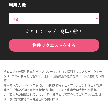
利用人数
あと１ステップ！簡単30秒！
物件リクエストをする
熊本エリアの家具家電付きマンスリーマンション情報！マンスリー＋ウィー
クリーでのご利用も可能です。連泊・長期出張の経費削減に、法人様にも大好
評！
熊本マンスリードットコムには、宅地建物取引士・マンション管理士・管理
業務主任者など国家資格保有者が在籍している不動産管理会社や不動産オー
ナー直物件が掲載されています。寮・社宅として安心してご利用いただけま
す！家具家電付きで単身赴任にも便利です。