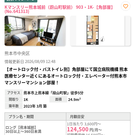
Kマンスリー熊本城前（蔚山町駅前） 903・1K-【角部屋】
(No.641313)
お気
に入
り登
録
熊本市中央区
情報更新日 2026/08/09 12:48
【オートロック付・バストイレ別】角部屋にて国立病院機構 熊本
医療センター近くにあるオートロック付・エレベーター付熊本市
マンスリーマンション部屋！
アクセス
熊本市上熊本線「段山町駅」徒歩5分
間取り
1K
面積
24.9m²
築年数
2023年 3月 築
プラン名・期間
月額目安
1日当たり 3,600円～
ロング【熊本城前】
124,500
円/月～
30日以上～360日未満
初期費用他 16,500円～