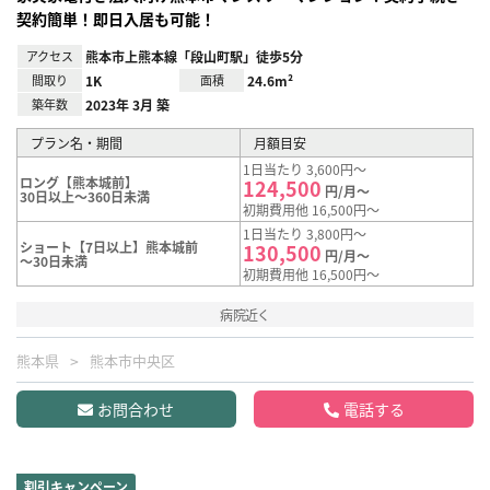
契約簡単！即日入居も可能！
アクセス
熊本市上熊本線「段山町駅」徒歩5分
間取り
1K
面積
24.6m²
築年数
2023年 3月 築
プラン名・期間
月額目安
1日当たり 3,600円～
ロング【熊本城前】
124,500
円/月～
30日以上～360日未満
初期費用他 16,500円～
1日当たり 3,800円～
ショート【7日以上】熊本城前
130,500
円/月～
～30日未満
初期費用他 16,500円～
病院近く
熊本県
熊本市中央区
お問合わせ
電話する
割引キャンペーン