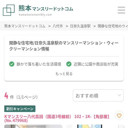
熊本マンスリードットコム
八代市
日奈久温泉駅
閑静な住宅地のウ
閑静な住宅地/日奈久温泉駅のマンスリーマンション・ウィー
クリーマンション情報
静かで落ち着いた生活環境
近隣に公園や商店街が充実
もっと見る
4
件（1/1ページ）
割引キャンペーン
Kマンスリー八代高田（国道3号線前） 102・1K-【角部屋】
(No.479968)
お気
に入