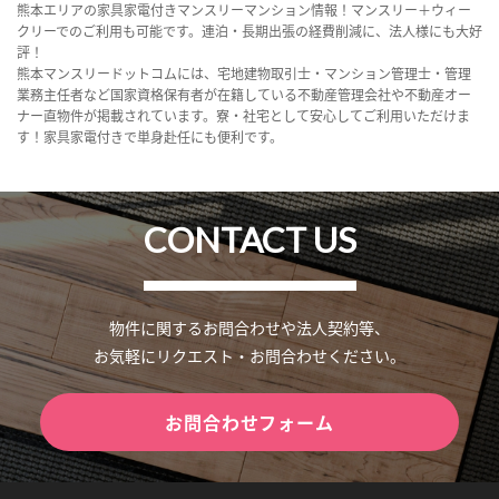
熊本エリアの家具家電付きマンスリーマンション情報！マンスリー＋ウィー
クリーでのご利用も可能です。連泊・長期出張の経費削減に、法人様にも大好
評！
熊本マンスリードットコムには、宅地建物取引士・マンション管理士・管理
業務主任者など国家資格保有者が在籍している不動産管理会社や不動産オー
ナー直物件が掲載されています。寮・社宅として安心してご利用いただけま
す！家具家電付きで単身赴任にも便利です。
CONTACT US
物件に関するお問合わせや法人契約等、
お気軽にリクエスト・お問合わせください。
お問合わせフォーム