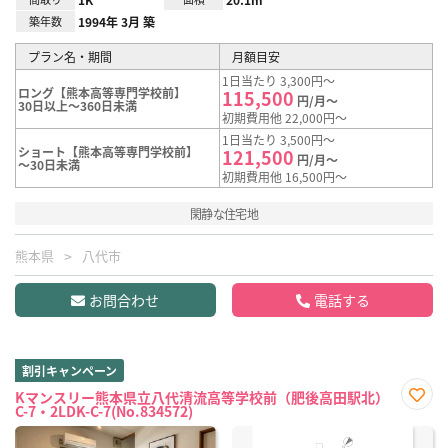
築年数
1994年 3月 築
プラン名・期間
月額目安
1日当たり 3,300円～
ロング【熊本高等専門学校前】
115,500
円/月～
30日以上～360日未満
初期費用他 22,000円～
1日当たり 3,500円～
ショート【熊本高等専門学校前】
121,500
円/月～
～30日未満
初期費用他 16,500円～
閑静な住宅地
熊本県
八代市
お問合わせ
電話する
割引キャンペーン
Kマンスリー熊本県立八代清流高等学校前（肥後高田駅北）
C-7・2LDK-C-7(No.834572)
お気
に入
り登