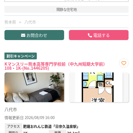
閑静な住宅地
熊本県
八代市
お問合わせ
電話する
割引キャンペーン
Kマンスリー熊本高等専門学校前（中九州短期大学前）
108・1K-(No.1446205)
お気
に入
り登
録
八代市
情報更新日 2026/08/09 16:00
アクセス
肥薩おれんじ鉄道「日奈久温泉駅」
間取り
1K
面積
20.1m²