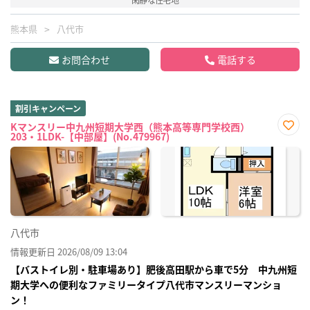
熊本県
八代市
お問合わせ
電話する
割引キャンペーン
Kマンスリー中九州短期大学西（熊本高等専門学校西）
203・1LDK-【中部屋】(No.479967)
お気
に入
り登
録
八代市
情報更新日 2026/08/09 13:04
【バストイレ別・駐車場あり】肥後高田駅から車で5分 中九州短
期大学への便利なファミリータイプ八代市マンスリーマンショ
ン！