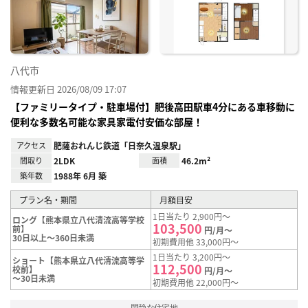
録
八代市
情報更新日 2026/08/09 17:07
【ファミリータイプ・駐車場付】肥後高田駅車4分にある車移動に
便利な多数名可能な家具家電付安価な部屋！
アクセス
肥薩おれんじ鉄道「日奈久温泉駅」
間取り
2LDK
面積
46.2m²
築年数
1988年 6月 築
プラン名・期間
月額目安
1日当たり 2,900円～
ロング【熊本県立八代清流高等学校
103,500
前】
円/月～
30日以上～360日未満
初期費用他 33,000円～
1日当たり 3,200円～
ショート【熊本県立八代清流高等学
112,500
校前】
円/月～
～30日未満
初期費用他 22,000円～
閑静な住宅地