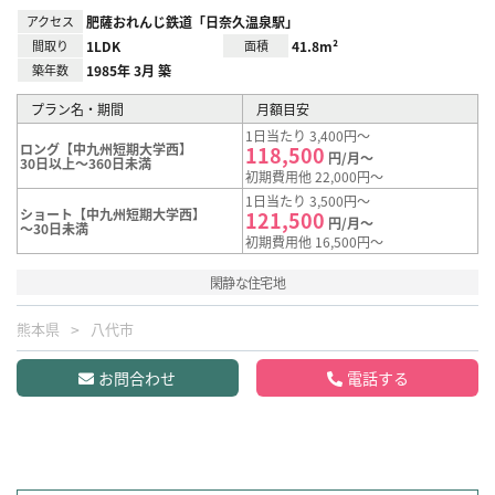
アクセス
肥薩おれんじ鉄道「日奈久温泉駅」
間取り
1LDK
面積
41.8m²
築年数
1985年 3月 築
プラン名・期間
月額目安
1日当たり 3,400円～
ロング【中九州短期大学西】
118,500
円/月～
30日以上～360日未満
初期費用他 22,000円～
1日当たり 3,500円～
ショート【中九州短期大学西】
121,500
円/月～
～30日未満
初期費用他 16,500円～
閑静な住宅地
熊本県
八代市
お問合わせ
電話する