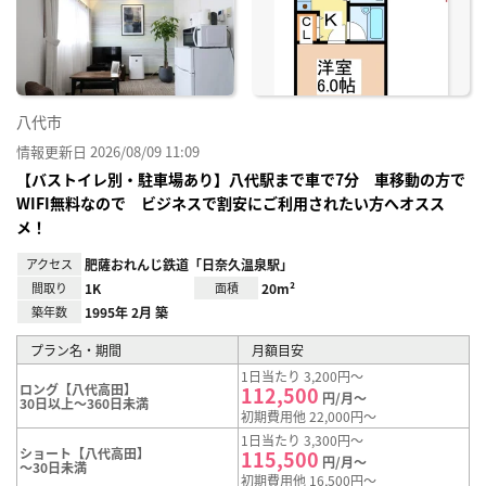
り登
録
八代市
情報更新日 2026/08/09 11:09
【バストイレ別・駐車場あり】八代駅まで車で7分 車移動の方で
WIFI無料なので ビジネスで割安にご利用されたい方へオスス
メ！
アクセス
肥薩おれんじ鉄道「日奈久温泉駅」
間取り
1K
面積
20m²
築年数
1995年 2月 築
プラン名・期間
月額目安
1日当たり 3,200円～
ロング【八代高田】
112,500
円/月～
30日以上～360日未満
初期費用他 22,000円～
1日当たり 3,300円～
ショート【八代高田】
115,500
円/月～
～30日未満
初期費用他 16,500円～