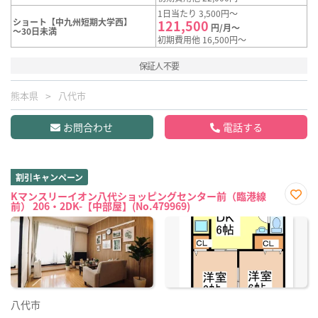
1日当たり 3,500円～
ショート【中九州短期大学西】
121,500
円/月～
～30日未満
初期費用他 16,500円～
保証人不要
熊本県
八代市
お問合わせ
電話する
割引キャンペーン
Kマンスリーイオン八代ショッピングセンター前（臨港線
前） 206・2DK-【中部屋】(No.479969)
お気
に入
り登
録
八代市