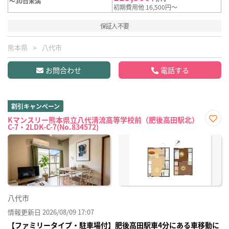
～30日未満
初期費用他 16,500円～
保証人不要
熊本県
八代市
お問合わせ
電話する
割引キャンペーン
Kマンスリー熊本県立八代清流高等学校前（肥後高田駅北）
C-7・2LDK-C-7(No.834572)
お気
に入
り登
録
八代市
情報更新日 2026/08/09 17:07
【ファミリータイプ・駐車場付】肥後高田駅車4分にある車移動に