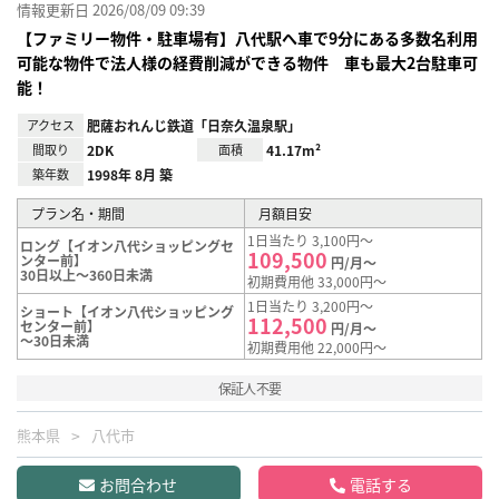
情報更新日 2026/08/09 09:39
【ファミリー物件・駐車場有】八代駅へ車で9分にある多数名利用
可能な物件で法人様の経費削減ができる物件 車も最大2台駐車可
能！
アクセス
肥薩おれんじ鉄道「日奈久温泉駅」
間取り
2DK
面積
41.17m²
築年数
1998年 8月 築
プラン名・期間
月額目安
1日当たり 3,100円～
ロング【イオン八代ショッピングセ
109,500
ンター前】
円/月～
30日以上～360日未満
初期費用他 33,000円～
1日当たり 3,200円～
ショート【イオン八代ショッピング
112,500
センター前】
円/月～
～30日未満
初期費用他 22,000円～
保証人不要
熊本県
八代市
お問合わせ
電話する