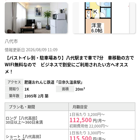
に入
り登
録
八代市
情報更新日 2026/08/09 11:09
【バストイレ別・駐車場あり】八代駅まで車で7分 車移動の方で
WIFI無料なので ビジネスで割安にご利用されたい方へオスス
メ！
アクセス
肥薩おれんじ鉄道「日奈久温泉駅」
間取り
1K
面積
20m²
築年数
1995年 2月 築
プラン名・期間
月額目安
1日当たり 3,200円～
ロング【八代高田】
112,500
円/月～
30日以上～360日未満
初期費用他 22,000円～
1日当たり 3,300円～
ショート【八代高田】
115,500
円/月～