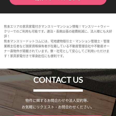
熊本エリアの家具家電付きマンスリーマンション情報！マンスリー＋ウィー
クリーでのご利用も可能です。連泊・長期出張の経費削減に、法人様にも大好
評！
熊本マンスリードットコムには、宅地建物取引士・マンション管理士・管理
業務主任者など国家資格保有者が在籍している不動産管理会社や不動産オー
ナー直物件が掲載されています。寮・社宅として安心してご利用いただけま
す！家具家電付きで単身赴任にも便利です。
CONTACT US
物件に関するお問合わせや法人契約等、
お気軽にリクエスト・お問合わせください。