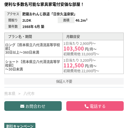
便利な多数名可能な家具家電付安価な部屋！
アクセス
肥薩おれんじ鉄道「日奈久温泉駅」
間取り
2LDK
面積
46.2m²
築年数
1988年 6月 築
プラン名・期間
月額目安
1日当たり 2,900円～
ロング【熊本県立八代清流高等学校
103,500
前】
円/月～
30日以上～360日未満
初期費用他 33,000円～
1日当たり 3,200円～
ショート【熊本県立八代清流高等学
112,500
校前】
円/月～
～30日未満
初期費用他 22,000円～
保証人不要
熊本県
八代市
お問合わせ
電話する
割引キャンペーン