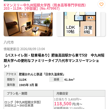
Kマンスリー中九州短期大学西（熊本高等専門学校西）
203・1LDK-【中部屋】(No.479967)
お気
に入
り登
録
八代市
情報更新日 2026/08/09 13:04
【バストイレ別・駐車場あり】肥後高田駅から車で5分 中九州短
期大学への便利なファミリータイプ八代市マンスリーマンショ
ン！
アクセス
肥薩おれんじ鉄道「日奈久温泉駅」
間取り
1LDK
面積
41.8m²
築年数
1985年 3月 築
プラン名・期間
月額目安
1日当たり 3,400円～
ロング【中九州短期大学西】
118,500
円/月～
30日以上～360日未満
初期費用他 22,000円～