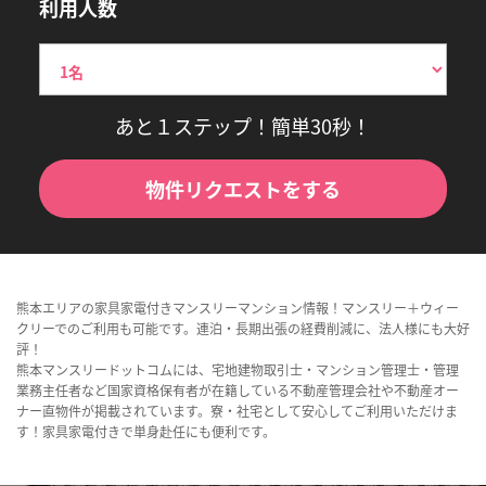
利用人数
あと１ステップ！簡単30秒！
物件リクエストをする
熊本エリアの家具家電付きマンスリーマンション情報！マンスリー＋ウィー
クリーでのご利用も可能です。連泊・長期出張の経費削減に、法人様にも大好
評！
熊本マンスリードットコムには、宅地建物取引士・マンション管理士・管理
業務主任者など国家資格保有者が在籍している不動産管理会社や不動産オー
ナー直物件が掲載されています。寮・社宅として安心してご利用いただけま
す！家具家電付きで単身赴任にも便利です。