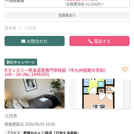
～30日未満
初期費用他 16,500円～
駐車場あり
熊本県
八代市
お問合わせ
電話する
割引キャンペーン
Kマンスリー熊本高等専門学校前（中九州短期大学前）
108・1K-(No.1446205)
お気
に入
り登
録
八代市
情報更新日 2026/08/05 16:00
アクセス
肥薩おれんじ鉄道「日奈久温泉駅」