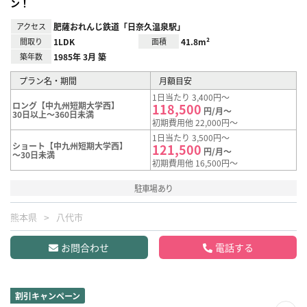
ン！
アクセス
肥薩おれんじ鉄道「日奈久温泉駅」
間取り
1LDK
面積
41.8m²
築年数
1985年 3月 築
プラン名・期間
月額目安
1日当たり 3,400円～
ロング【中九州短期大学西】
118,500
円/月～
30日以上～360日未満
初期費用他 22,000円～
1日当たり 3,500円～
ショート【中九州短期大学西】
121,500
円/月～
～30日未満
初期費用他 16,500円～
駐車場あり
熊本県
八代市
お問合わせ
電話する
割引キャンペーン