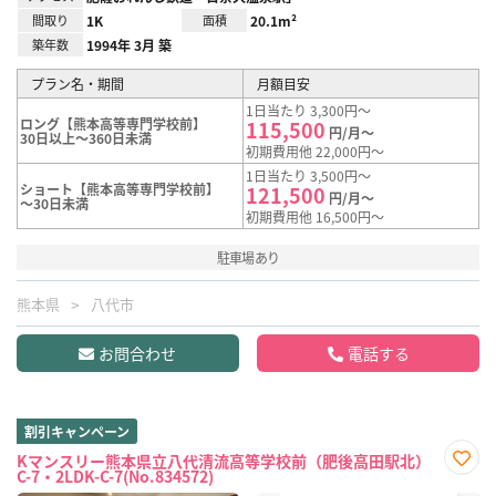
間取り
1K
面積
20.1m²
築年数
1994年 3月 築
プラン名・期間
月額目安
1日当たり 3,300円～
ロング【熊本高等専門学校前】
115,500
円/月～
30日以上～360日未満
初期費用他 22,000円～
1日当たり 3,500円～
ショート【熊本高等専門学校前】
121,500
円/月～
～30日未満
初期費用他 16,500円～
駐車場あり
熊本県
八代市
お問合わせ
電話する
割引キャンペーン
Kマンスリー熊本県立八代清流高等学校前（肥後高田駅北）
C-7・2LDK-C-7(No.834572)
お気