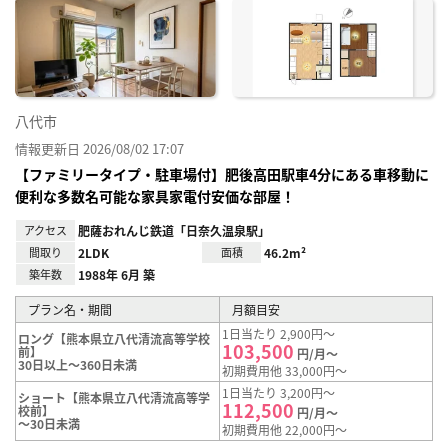
に入
り登
録
八代市
情報更新日 2026/08/02 17:07
【ファミリータイプ・駐車場付】肥後高田駅車4分にある車移動に
便利な多数名可能な家具家電付安価な部屋！
アクセス
肥薩おれんじ鉄道「日奈久温泉駅」
間取り
2LDK
面積
46.2m²
築年数
1988年 6月 築
プラン名・期間
月額目安
1日当たり 2,900円～
ロング【熊本県立八代清流高等学校
103,500
前】
円/月～
30日以上～360日未満
初期費用他 33,000円～
1日当たり 3,200円～
ショート【熊本県立八代清流高等学
112,500
校前】
円/月～
～30日未満
初期費用他 22,000円～