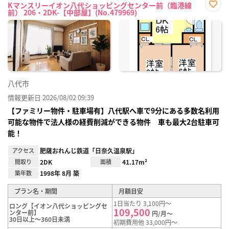
Kマンスリーイオン八代ショッピングセンター前（臨港線
前） 206・2DK-【中部屋】(No.479969)
お気
に入
り登
録
八代市
情報更新日 2026/08/02 09:39
【ファミリー物件・駐車場有】八代駅へ車で9分にある多数名利用
可能な物件で法人様の経費削減ができる物件 車も最大2台駐車可
能！
アクセス
肥薩おれんじ鉄道「日奈久温泉駅」
間取り
2DK
面積
41.17m²
築年数
1998年 8月 築
プラン名・期間
月額目安
1日当たり 3,100円～
ロング【イオン八代ショッピングセ
109,500
ンター前】
円/月～
30日以上～360日未満
初期費用他 33,000円～