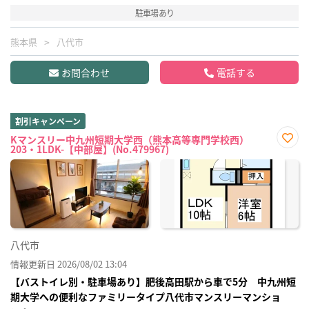
駐車場あり
熊本県
八代市
お問合わせ
電話する
割引キャンペーン
Kマンスリー中九州短期大学西（熊本高等専門学校西）
203・1LDK-【中部屋】(No.479967)
お気
に入
り登
録
八代市
情報更新日 2026/08/02 13:04
【バストイレ別・駐車場あり】肥後高田駅から車で5分 中九州短
期大学への便利なファミリータイプ八代市マンスリーマンショ