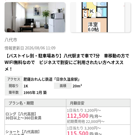
に入
り登
録
八代市
情報更新日 2026/08/06 11:09
【バストイレ別・駐車場あり】八代駅まで車で7分 車移動の方で
WIFI無料なので ビジネスで割安にご利用されたい方へオスス
メ！
アクセス
肥薩おれんじ鉄道「日奈久温泉駅」
間取り
1K
面積
20m²
築年数
1995年 2月 築
プラン名・期間
月額目安
1日当たり 3,200円～
ロング【八代高田】
112,500
円/月～
30日以上～360日未満
初期費用他 22,000円～
1日当たり 3,300円～
ショート【八代高田】
115,500
円/月～