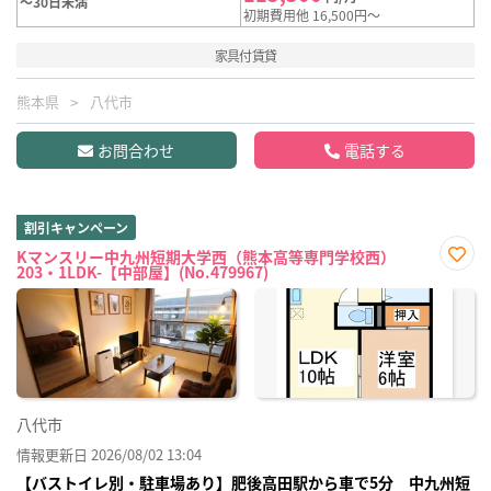
～30日未満
初期費用他 16,500円～
家具付賃貸
熊本県
八代市
お問合わせ
電話する
割引キャンペーン
Kマンスリー中九州短期大学西（熊本高等専門学校西）
203・1LDK-【中部屋】(No.479967)
お気
に入
り登
録
八代市
情報更新日 2026/08/02 13:04
【バストイレ別・駐車場あり】肥後高田駅から車で5分 中九州短