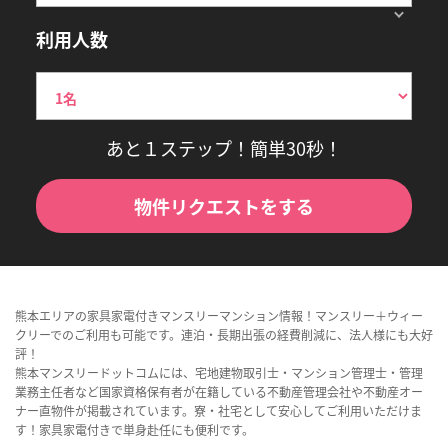
利用人数
あと１ステップ！簡単30秒！
物件リクエストをする
熊本エリアの家具家電付きマンスリーマンション情報！マンスリー＋ウィー
クリーでのご利用も可能です。連泊・長期出張の経費削減に、法人様にも大好
評！
熊本マンスリードットコムには、宅地建物取引士・マンション管理士・管理
業務主任者など国家資格保有者が在籍している不動産管理会社や不動産オー
ナー直物件が掲載されています。寮・社宅として安心してご利用いただけま
す！家具家電付きで単身赴任にも便利です。