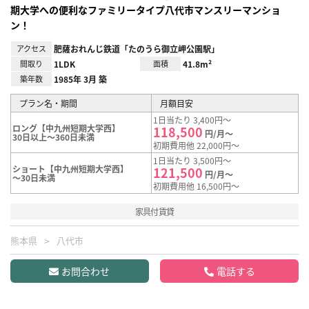
期大学への便利なファミリータイプ八代市マンスリーマンショ
ン！
アクセス
肥薩おれんじ鉄道「たのうら御立岬公園駅」
間取り
1LDK
面積
41.8m²
築年数
1985年 3月 築
プラン名・期間
月額目安
1日当たり 3,400円～
ロング【中九州短期大学西】
118,500
円/月～
30日以上～360日未満
初期費用他 22,000円～
1日当たり 3,500円～
ショート【中九州短期大学西】
121,500
円/月～
～30日未満
初期費用他 16,500円～
家具付賃貸
熊本県
八代市
お問合わせ
電話する