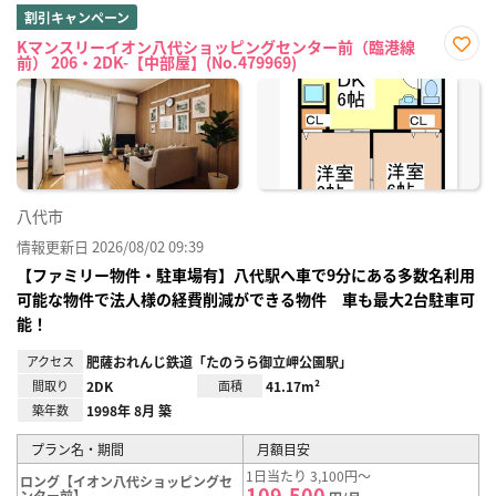
割引キャンペーン
Kマンスリーイオン八代ショッピングセンター前（臨港線
前） 206・2DK-【中部屋】(No.479969)
お気
に入
り登
録
八代市
情報更新日 2026/08/02 09:39
【ファミリー物件・駐車場有】八代駅へ車で9分にある多数名利用
可能な物件で法人様の経費削減ができる物件 車も最大2台駐車可
能！
アクセス
肥薩おれんじ鉄道「たのうら御立岬公園駅」
間取り
2DK
面積
41.17m²
築年数
1998年 8月 築
プラン名・期間
月額目安
1日当たり 3,100円～
ロング【イオン八代ショッピングセ
109,500
ンター前】