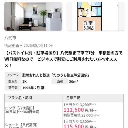
に入
り登
録
八代市
情報更新日 2026/08/06 11:09
【バストイレ別・駐車場あり】八代駅まで車で7分 車移動の方で
WIFI無料なので ビジネスで割安にご利用されたい方へオスス
メ！
アクセス
肥薩おれんじ鉄道「たのうら御立岬公園駅」
間取り
1K
面積
20m²
築年数
1995年 2月 築
プラン名・期間
月額目安
1日当たり 3,200円～
ロング【八代高田】
112,500
円/月～
30日以上～360日未満
初期費用他 22,000円～
1日当たり 3,300円～
ショート【八代高田】
115,500
円/月～