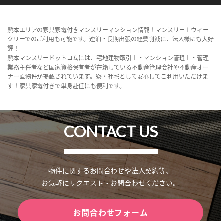
熊本エリアの家具家電付きマンスリーマンション情報！マンスリー＋ウィー
クリーでのご利用も可能です。連泊・長期出張の経費削減に、法人様にも大好
評！
熊本マンスリードットコムには、宅地建物取引士・マンション管理士・管理
業務主任者など国家資格保有者が在籍している不動産管理会社や不動産オー
ナー直物件が掲載されています。寮・社宅として安心してご利用いただけま
す！家具家電付きで単身赴任にも便利です。
CONTACT US
物件に関するお問合わせや法人契約等、
お気軽にリクエスト・お問合わせください。
お問合わせフォーム