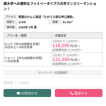
期大学への便利なファミリータイプ八代市マンスリーマンショ
ン！
アクセス
肥薩おれんじ鉄道「たのうら御立岬公園駅」
間取り
1LDK
面積
41.8m²
築年数
1985年 3月 築
プラン名・期間
月額目安
1日当たり 3,400円～
ロング【中九州短期大学西】
118,500
円/月～
30日以上～360日未満
初期費用他 22,000円～
1日当たり 3,500円～
ショート【中九州短期大学西】
121,500
円/月～
～30日未満
初期費用他 16,500円～
テレワーク・在宅勤務可
熊本県
八代市
お問合わせ
電話する