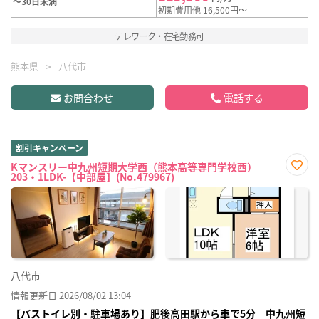
～30日未満
初期費用他 16,500円～
テレワーク・在宅勤務可
熊本県
八代市
お問合わせ
電話する
割引キャンペーン
Kマンスリー中九州短期大学西（熊本高等専門学校西）
203・1LDK-【中部屋】(No.479967)
お気
に入
り登
録
八代市
情報更新日 2026/08/02 13:04
【バストイレ別・駐車場あり】肥後高田駅から車で5分 中九州短