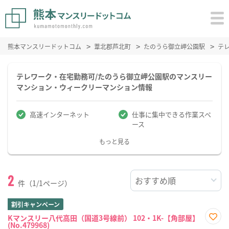
熊本マンスリードットコム
葦北郡芦北町
たのうら御立岬公園駅
テ
テレワーク・在宅勤務可/たのうら御立岬公園駅のマンスリー
マンション・ウィークリーマンション情報
高速インターネット
仕事に集中できる作業スペ
ース
もっと見る
2
件（1/1ページ）
割引キャンペーン
Kマンスリー八代高田（国道3号線前） 102・1K-【角部屋】
(No.479968)
お気