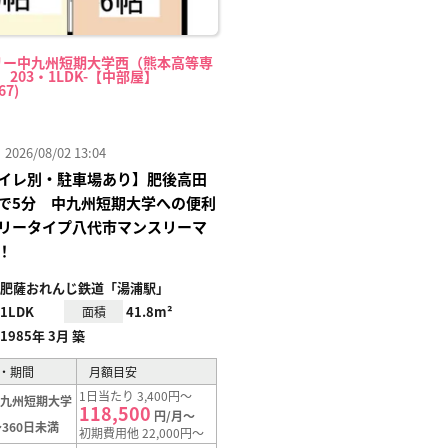
リー中九州短期大学西（熊本高等専
 203・1LDK-【中部屋】
67)
26/08/02 13:04
イレ別・駐車場あり】肥後高田
で5分 中九州短期大学への便利
リータイプ八代市マンスリーマ
！
肥薩おれんじ鉄道「湯浦駅」
1LDK
41.8m²
面積
1985年 3月 築
・期間
月額目安
1日当たり 3,400円～
中九州短期大学
118,500
円/月～
360日未満
初期費用他 22,000円～