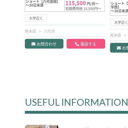
ショート【八代高田】
115,500
ショート
円/月～
～30日未満
学西】
初期費用他 16,500円～
～30日未
大学近く
大学近
熊本県
八代市
熊本県
お問合わせ
電話する
お
USEFUL INFORMATIO