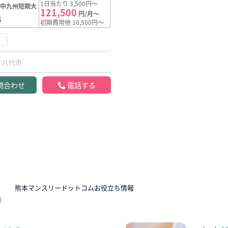
1日当たり 3,500円～
【中九州短期大
121,500
円/月～
満
初期費用他 16,500円～
く
八代市
問合わせ
電話する
N
熊本マンスリードットコムお役立ち情報