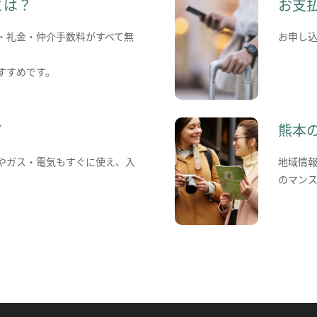
とは？
お支
・礼金・仲介手数料がすべて無
お申し
すすめです。
て
熊本
やガス・電気もすぐに使え、入
地域情
のマン