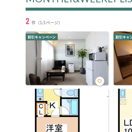
2
件（1/1ページ）
割引キャンペーン
割引キャ
お気
に入
り登
録