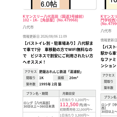
Kマンスリー八代高田（国道3号線前）
Kマンス
102・1K-【角部屋】(No.479968)
門学校西）
(No.4799
八代市
八代市
情報更新日 2026/08/06 11:09
情報更新日 20
【バストイレ別・駐車場あり】八代駅ま
【バスト
で車で7分 車移動の方でWIFI無料なの
駅から車
で ビジネスで割安にご利用されたい方
なファミ
へオススメ！
ンション
肥薩おれんじ鉄道「湯浦駅」
アクセス
アクセス
1K
20m²
間取り
面積
間取り
1995年 2月 築
築年数
築年数
プラン名・期間
月額目安
プラン名
1日当たり 3,200円～
ロング【八代高田】
112,500
ロング【
円/月～
30日以上～360日未満
西】
初期費用他 22,000円～
30日以上～
1日当たり 3,300円～