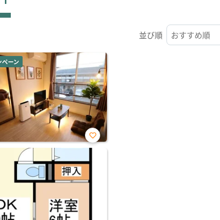
並び順
ンペーン
お気
に入
り登
録