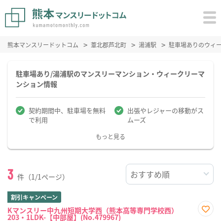
熊本マンスリードットコム
葦北郡芦北町
湯浦駅
駐車場ありのウィ
駐車場あり/湯浦駅のマンスリーマンション・ウィークリーマ
ンション情報
契約期間中、駐車場を無料
出張やレジャーの移動がス
で利用
ムーズ
もっと見る
3
件（1/1ページ）
割引キャンペーン
Kマンスリー中九州短期大学西（熊本高等専門学校西）
203・1LDK-【中部屋】(No.479967)
お気