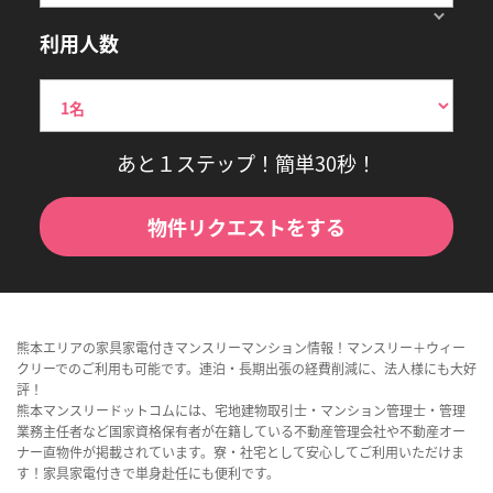
利用人数
あと１ステップ！簡単30秒！
物件リクエストをする
熊本エリアの家具家電付きマンスリーマンション情報！マンスリー＋ウィー
クリーでのご利用も可能です。連泊・長期出張の経費削減に、法人様にも大好
評！
熊本マンスリードットコムには、宅地建物取引士・マンション管理士・管理
業務主任者など国家資格保有者が在籍している不動産管理会社や不動産オー
ナー直物件が掲載されています。寮・社宅として安心してご利用いただけま
す！家具家電付きで単身赴任にも便利です。