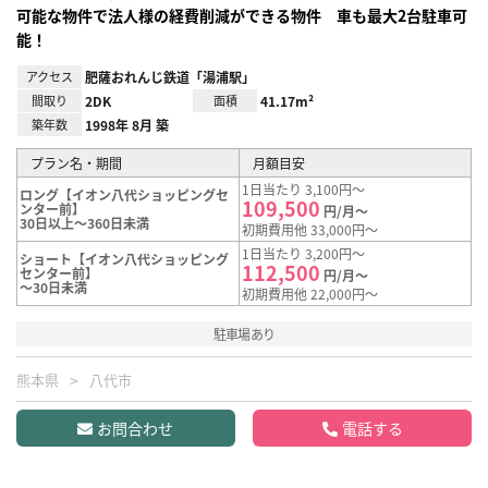
可能な物件で法人様の経費削減ができる物件 車も最大2台駐車可
能！
アクセス
肥薩おれんじ鉄道「湯浦駅」
間取り
2DK
面積
41.17m²
築年数
1998年 8月 築
プラン名・期間
月額目安
1日当たり 3,100円～
ロング【イオン八代ショッピングセ
109,500
ンター前】
円/月～
30日以上～360日未満
初期費用他 33,000円～
1日当たり 3,200円～
ショート【イオン八代ショッピング
112,500
センター前】
円/月～
～30日未満
初期費用他 22,000円～
駐車場あり
熊本県
八代市
お問合わせ
電話する