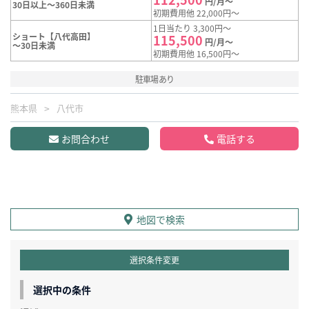
円/月～
30日以上～360日未満
初期費用他 22,000円～
1日当たり 3,300円～
ショート【八代高田】
115,500
円/月～
～30日未満
初期費用他 16,500円～
駐車場あり
熊本県
八代市
お問合わせ
電話する
地図で検索
選択条件変更
選択中の条件