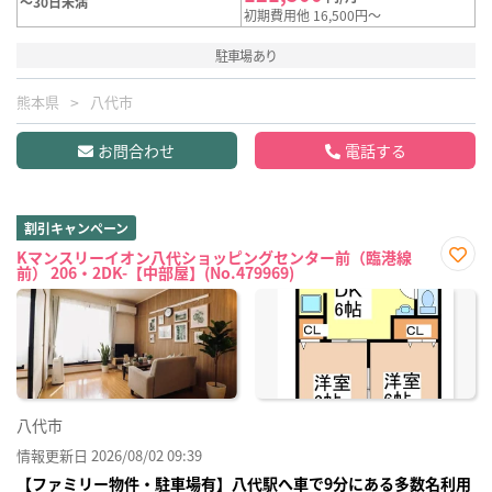
～30日未満
初期費用他 16,500円～
駐車場あり
熊本県
八代市
お問合わせ
電話する
割引キャンペーン
Kマンスリーイオン八代ショッピングセンター前（臨港線
前） 206・2DK-【中部屋】(No.479969)
お気
に入
り登
録
八代市
情報更新日 2026/08/02 09:39
【ファミリー物件・駐車場有】八代駅へ車で9分にある多数名利用