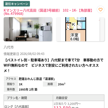
割引キャンペーン
Kマンスリー八代高田（国道3号線前） 102・1K-【角部屋】
(No.479968)
お気
に入
り登
録
八代市
情報更新日 2026/08/02 09:43
【バストイレ別・駐車場あり】八代駅まで車で7分 車移動の方で
WIFI無料なので ビジネスで割安にご利用されたい方へオスス
メ！
アクセス
肥薩おれんじ鉄道「湯浦駅」
間取り
1K
面積
20m²
築年数
1995年 2月 築
プラン名・期間
月額目安
1日当たり 3,200円～
ロング【八代高田】
112,500