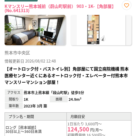
Kマンスリー熊本城前（蔚山町駅前） 903・1K-【角部屋】
(No.641313)
お気
に入
り登
録
熊本市中央区
情報更新日 2026/08/02 12:48
【オートロック付・バストイレ別】角部屋にて国立病院機構 熊本
医療センター近くにあるオートロック付・エレベーター付熊本市
マンスリーマンション部屋！
アクセス
熊本市上熊本線「段山町駅」徒歩5分
間取り
1K
面積
24.9m²
築年数
2023年 3月 築
プラン名・期間
月額目安
1日当たり 3,600円～
ロング【熊本城前】
124,500
円/月～
30日以上～360日未満
初期費用他 16,500円～