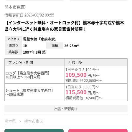
熊本市東区
情報更新日 2026/08/02 09:55
【インターネット無料・オートロック付】熊本赤十字病院や熊本
県立大学に近く駐車場有の家具家電付部屋！
アクセス
豊肥本線「水前寺駅」
間取り
1K
面積
26.25m²
築年数
1997年 8月 築
プラン名・期間
月額目安
1日当たり 3,100円～
ロング【県立熊本大学西門】
109,500
円/月～
30日以上～360日未満
初期費用他 22,000円～
1日当たり 3,300円～
ショート【県立熊本大学西門】
115,500
円/月～
～30日未満
初期費用他 16,500円～
出張・研修向け
熊本県
熊本市東区