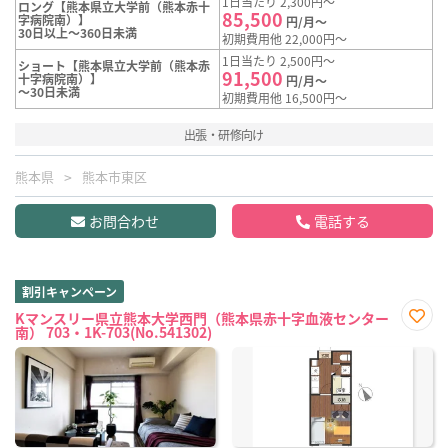
1日当たり 2,300円～
ロング【熊本県立大学前（熊本赤十
85,500
字病院南）】
円/月～
30日以上～360日未満
初期費用他 22,000円～
1日当たり 2,500円～
ショート【熊本県立大学前（熊本赤
91,500
十字病院南）】
円/月～
～30日未満
初期費用他 16,500円～
出張・研修向け
熊本県
熊本市東区
お問合わせ
電話する
割引キャンペーン
Kマンスリー県立熊本大学西門（熊本県赤十字血液センター
南） 703・1K-703(No.541302)
お気
に入
り登
録