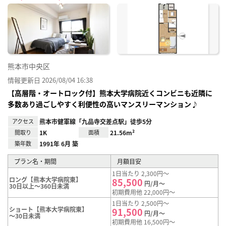
に入
り登
録
熊本市中央区
情報更新日 2026/08/04 16:38
【高層階・オートロック付】熊本大学病院近くコンビニも近隣に
多数あり過ごしやすく利便性の高いマンスリーマンション♪
アクセス
熊本市健軍線「九品寺交差点駅」徒歩5分
間取り
1K
面積
21.56m²
築年数
1991年 6月 築
プラン名・期間
月額目安
1日当たり 2,300円～
ロング【熊本大学病院東】
85,500
円/月～
30日以上～360日未満
初期費用他 22,000円～
1日当たり 2,500円～
ショート【熊本大学病院東】
91,500
円/月～
～30日未満
初期費用他 16,500円～