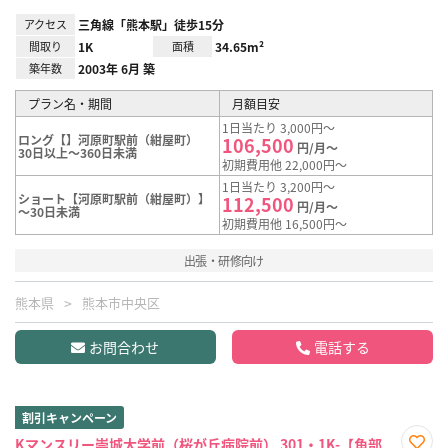
アクセス
三角線「熊本駅」徒歩15分
間取り
1K
面積
34.65m²
築年数
2003年 6月 築
プラン名・期間
月額目安
1日当たり 3,000円～
ロング【】河原町駅前（紺屋町）
106,500
円/月～
30日以上～360日未満
初期費用他 22,000円～
1日当たり 3,200円～
ショート【河原町駅前（紺屋町）】
112,500
円/月～
～30日未満
初期費用他 16,500円～
出張・研修向け
熊本県
熊本市中央区
お問合わせ
電話する
割引キャンペーン
Kマンスリー崇城大学前（桜が丘病院前） 301・1K-【角部