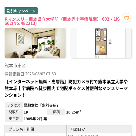
割引キャンペーン
Kマンスリー熊本県立大学前（熊本赤十字病院南） 602・1K-
602(No.482213)
お気
に入
り登
録
熊本市東区
情報更新日 2026/08/02 07:30
【インターネット無料・高層階】防犯カメラ付で熊本県立大学や
熊本赤十字病院へ徒歩圏内で宅配ボックス付便利なマンスリーマ
ンション！
アクセス
豊肥本線「水前寺駅」
間取り
1K
面積
20.25m²
築年数
1985年 2月 築
プラン名・期間
月額目安