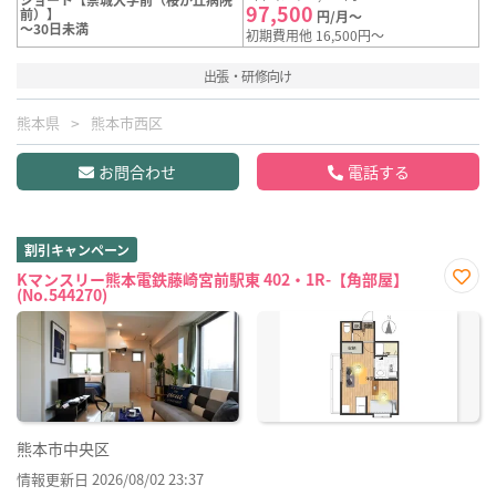
97,500
前）】
円/月～
～30日未満
初期費用他 16,500円～
出張・研修向け
熊本県
熊本市西区
お問合わせ
電話する
割引キャンペーン
Kマンスリー熊本電鉄藤崎宮前駅東 402・1R-【角部屋】
(No.544270)
お気
に入
り登
録
熊本市中央区
情報更新日 2026/08/02 23:37