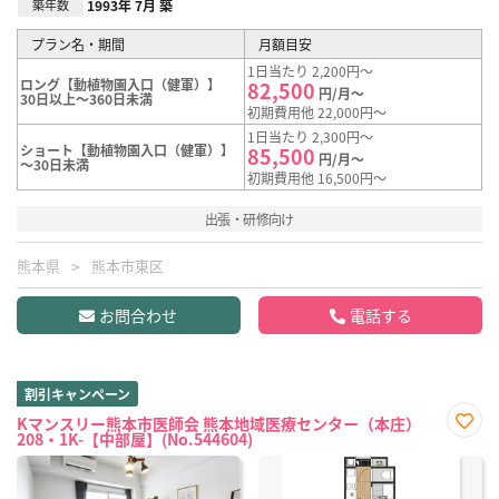
築年数
1993年 7月 築
プラン名・期間
月額目安
1日当たり 2,200円～
ロング【動植物園入口（健軍）】
82,500
円/月～
30日以上～360日未満
初期費用他 22,000円～
1日当たり 2,300円～
ショート【動植物園入口（健軍）】
85,500
円/月～
～30日未満
初期費用他 16,500円～
出張・研修向け
熊本県
熊本市東区
お問合わせ
電話する
割引キャンペーン
Kマンスリー熊本市医師会 熊本地域医療センター（本庄）
208・1K-【中部屋】(No.544604)
お気
に入
り登
録