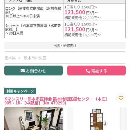
1日当たり 3,500円～
ロング【熊本県立劇場南（水前寺駅
121,500
前）】
円/月～
30日以上～360日未満
初期費用他 22,000円～
1日当たり 3,500円～
ショート【熊本県立劇場南（水前寺
121,500
駅前）】
円/月～
～30日未満
初期費用他 16,500円～
出張・研修向け
熊本県
熊本市中央区
お問合わせ
電話する
割引キャンペーン
Kマンスリー熊本市医師会 熊本地域医療センター（本庄）
905・1R-【中部屋】(No.479299)
お気
に入
り登
録