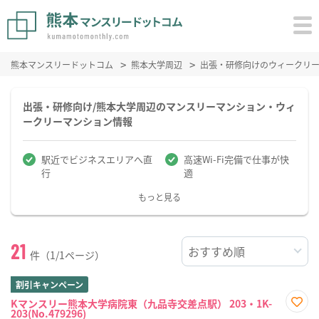
熊本マンスリードットコム
熊本大学周辺
出張・研修向けのウィークリ
出張・研修向け/熊本大学周辺のマンスリーマンション・ウィ
ークリーマンション情報
駅近でビジネスエリアへ直
高速Wi-Fi完備で仕事が快
行
適
もっと見る
21
件（1/1ページ）
割引キャンペーン
Kマンスリー熊本大学病院東（九品寺交差点駅） 203・1K-
203(No.479296)
お気