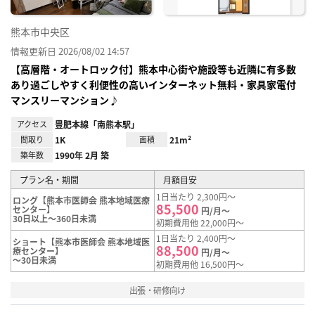
熊本市中央区
情報更新日 2026/08/02 14:57
【高層階・オートロック付】熊本中心街や施設等も近隣に有多数
あり過ごしやすく利便性の高いインターネット無料・家具家電付
マンスリーマンション♪
アクセス
豊肥本線「南熊本駅」
間取り
1K
面積
21m²
築年数
1990年 2月 築
プラン名・期間
月額目安
1日当たり 2,300円～
ロング【熊本市医師会 熊本地域医療
85,500
センター】
円/月～
30日以上～360日未満
初期費用他 22,000円～
1日当たり 2,400円～
ショート【熊本市医師会 熊本地域医
88,500
療センター】
円/月～
～30日未満
初期費用他 16,500円～
出張・研修向け