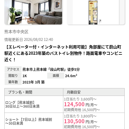
り登
録
熊本市中央区
情報更新日 2026/08/02 12:40
【エレベーター付・インターネット利用可能】角部屋にて蔚山町
駅近くにある2023年築のバストイレ別物件！路面電車やコンビニ
近く！
アクセス
熊本市上熊本線「段山町駅」徒歩5分
間取り
1K
面積
24.6m²
築年数
2023年 3月 築
プラン名・期間
月額目安
1日当たり 3,600円～
ロング【熊本城前】
124,500
円/月～
30日以上～360日未満
初期費用他 16,500円～
1日当たり 3,800円～
ショート【7日以上】熊本城前
130,500
円/月～
～30日未満
初期費用他 16,500円～