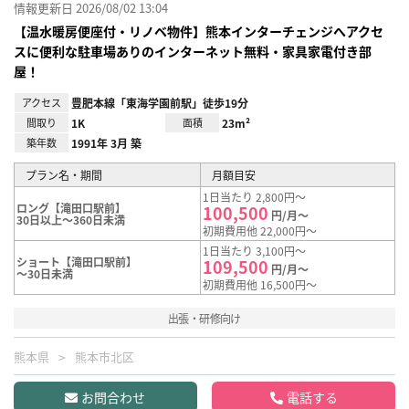
情報更新日 2026/08/02 13:04
【温水暖房便座付・リノベ物件】熊本インターチェンジへアクセ
スに便利な駐車場ありのインターネット無料・家具家電付き部
屋！
アクセス
豊肥本線「東海学園前駅」徒歩19分
間取り
1K
面積
23m²
築年数
1991年 3月 築
プラン名・期間
月額目安
1日当たり 2,800円～
ロング【滝田口駅前】
100,500
円/月～
30日以上～360日未満
初期費用他 22,000円～
1日当たり 3,100円～
ショート【滝田口駅前】
109,500
円/月～
～30日未満
初期費用他 16,500円～
出張・研修向け
熊本県
熊本市北区
お問合わせ
電話する