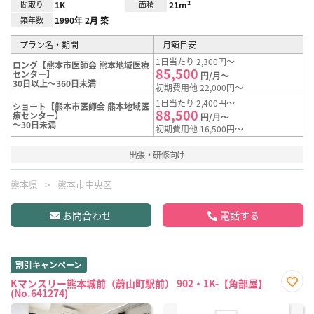
間取り
1K
面積
21m²
築年数
1990年 2月 築
プラン名・期間
月額目安
1日当たり 2,300円～
ロング【熊本市医師会 熊本地域医療
85,500
センター】
円/月～
30日以上～360日未満
初期費用他 22,000円～
1日当たり 2,400円～
ショート【熊本市医師会 熊本地域医
88,500
療センター】
円/月～
～30日未満
初期費用他 16,500円～
出張・研修向け
熊本県
熊本市中央区
お問合わせ
電話する
割引キャンペーン
Kマンスリー熊本城前（蔚山町駅前） 902・1K-【角部屋】
(No.641274)
お気
に入