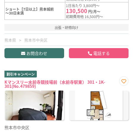
1日当たり 3,800円～
ショート【7日以上】熊本城前
130,500
円/月～
～30日未満
初期費用他 16,500円～
出張・研修向け
熊本県
熊本市中央区
お問合わせ
電話する
割引キャンペーン
Kマンスリー水前寺競技場前（水前寺駅東） 301・1K-
301(No.479859)
お気
に入
り登
録
熊本市中央区