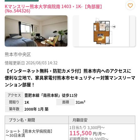
Kマンスリー熊本大学病院南 1403・1K-【角部屋】
(No.544326)
お気
に入
り登
録
熊本市中央区
情報更新日 2026/08/03 14:32
【インターネット無料・防犯カメラ付】熊本市内へのアクセスに
便利な立地で、家具家電付熊本市セキュリティー対策マンスリーマ
ンション部屋！
アクセス
豊肥本線「南熊本駅」徒歩11分
間取り
1K
面積
31m²
築年数
2008年 1月 築
プラン名・期間
月額目安
1日当たり 3,300円～
ショート【熊本大学病院南】
115,500
円/月～
～30日未満
初期費用他 16,500円～