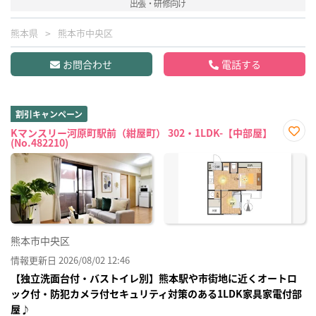
出張・研修向け
熊本県
熊本市中央区
お問合わせ
電話する
割引キャンペーン
Kマンスリー河原町駅前（紺屋町） 302・1LDK-【中部屋】
(No.482210)
お気
に入
り登
録
熊本市中央区
情報更新日 2026/08/02 12:46
【独立洗面台付・バストイレ別】熊本駅や市街地に近くオートロ
ック付・防犯カメラ付セキュリティ対策のある1LDK家具家電付部
屋♪