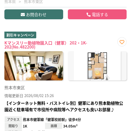
熊本県
熊本市東区
お問合わせ
電話する
割引キャンペーン
Kマンスリー動植物園入口（健軍） 202・1K-
202(No.482200)
お気
に入
り登
録
熊本市東区
情報更新日 2026/08/02 15:26
【インターネット無料・バストイレ別】健軍にあり熊本動植物公
園近く駐車場有で市役所や病院等へアクセスも良いお部屋♪
アクセス
熊本市健軍線「健軍校前駅」徒歩4分
間取り
1K
面積
34.05m²