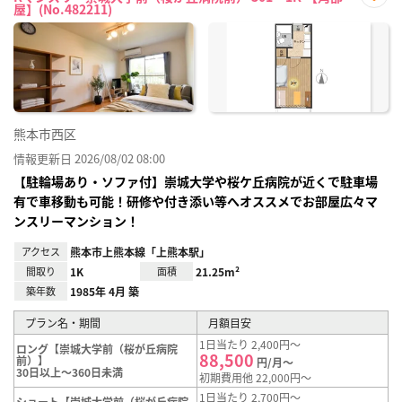
屋】(No.482211)
お気
に入
り登
録
熊本市西区
情報更新日 2026/08/02 08:00
【駐輪場あり・ソファ付】崇城大学や桜ケ丘病院が近くで駐車場
有で車移動も可能！研修や付き添い等へオススメでお部屋広々マ
ンスリーマンション！
アクセス
熊本市上熊本線「上熊本駅」
間取り
1K
面積
21.25m²
築年数
1985年 4月 築
プラン名・期間
月額目安
1日当たり 2,400円～
ロング【崇城大学前（桜が丘病院
88,500
前）】
円/月～
30日以上～360日未満
初期費用他 22,000円～
1日当たり 2,700円～
ショート【崇城大学前（桜が丘病院