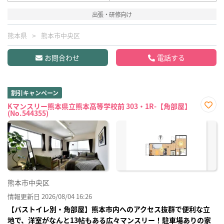
出張・研修向け
熊本県
熊本市中央区
お問合わせ
電話する
割引キャンペーン
Kマンスリー熊本県立熊本高等学校前 303・1R-【角部屋】
(No.544355)
お気
に入
り登
録
熊本市中央区
情報更新日 2026/08/04 16:26
【バストイレ別・角部屋】熊本市内へのアクセス抜群で便利な立
地で、洋室がなんと13帖もある広々マンスリー！駐車場ありの家