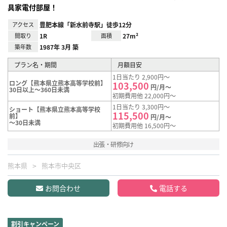
具家電付部屋！
アクセス
豊肥本線「新水前寺駅」徒歩12分
間取り
1R
面積
27m²
築年数
1987年 3月 築
プラン名・期間
月額目安
1日当たり 2,900円～
ロング【熊本県立熊本高等学校前】
103,500
円/月～
30日以上～360日未満
初期費用他 22,000円～
1日当たり 3,300円～
ショート【熊本県立熊本高等学校
115,500
前】
円/月～
～30日未満
初期費用他 16,500円～
出張・研修向け
熊本県
熊本市中央区
お問合わせ
電話する
割引キャンペーン