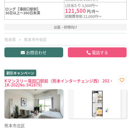
1日当たり 3,500円～
ロング【滝田口駅前】
121,500
円/月～
30日以上～360日未満
初期費用他 22,000円～
出張・研修向け
熊本県
熊本市中央区
お問合わせ
電話する
割引キャンペーン
Kマンスリー竜田口駅前（熊本インターチェンジ西） 202・
1K-202(No.541879)
お気
に入
り登
録
熊本市北区