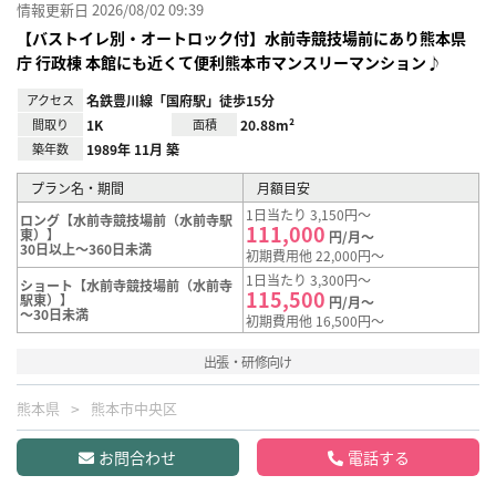
情報更新日 2026/08/02 09:39
【バストイレ別・オートロック付】水前寺競技場前にあり熊本県
庁 行政棟 本館にも近くて便利熊本市マンスリーマンション♪
アクセス
名鉄豊川線「国府駅」徒歩15分
間取り
1K
面積
20.88m²
築年数
1989年 11月 築
プラン名・期間
月額目安
1日当たり 3,150円～
ロング【水前寺競技場前（水前寺駅
111,000
東）】
円/月～
30日以上～360日未満
初期費用他 22,000円～
1日当たり 3,300円～
ショート【水前寺競技場前（水前寺
115,500
駅東）】
円/月～
～30日未満
初期費用他 16,500円～
出張・研修向け
熊本県
熊本市中央区
お問合わせ
電話する