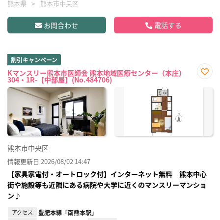
熊本県
熊本市中央区
お問合わせ
電話する
割引キャンペーン
Kマンスリー熊本市医師会 熊本地域医療センター（本庄）
304・1R-【中部屋】(No.484706)
お気
に入
り登
録
熊本市中央区
情報更新日 2026/08/02 14:47
【家具家電付・オートロック付】インターネット無料 熊本中心
街や施設等も近隣にある病院や大学に近くのマンスリーマンショ
ン♪
アクセス
豊肥本線「南熊本駅」