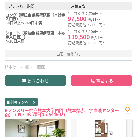
プラン名・期間
月額目安
1日当たり 2,700円～
ロング【聖粒会 慈恵病院東（本妙寺
97,500
入口西）】
円/月～
30日以上～360日未満
初期費用他 22,000円～
1日当たり 3,100円～
ショート【聖粒会 慈恵病院東（本妙
109,500
寺入口西）】
円/月～
～30日未満
初期費用他 16,500円～
出張・研修向け
熊本県
熊本市西区
お問合わせ
電話する
割引キャンペーン
Kマンスリー県立熊本大学西門（熊本県赤十字血液センター
南） 709・1K-709(No.544602)
お気
に入
り登
録