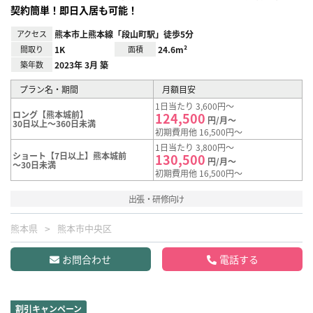
契約簡単！即日入居も可能！
アクセス
熊本市上熊本線「段山町駅」徒歩5分
間取り
1K
面積
24.6m²
築年数
2023年 3月 築
プラン名・期間
月額目安
1日当たり 3,600円～
ロング【熊本城前】
124,500
円/月～
30日以上～360日未満
初期費用他 16,500円～
1日当たり 3,800円～
ショート【7日以上】熊本城前
130,500
円/月～
～30日未満
初期費用他 16,500円～
出張・研修向け
熊本県
熊本市中央区
お問合わせ
電話する
割引キャンペーン