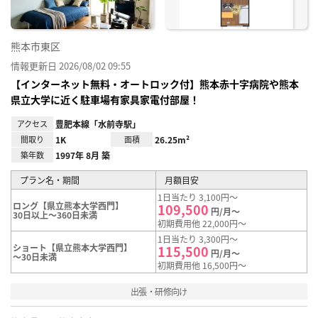
熊本市東区
情報更新日 2026/08/02 09:55
【インターネット無料・オートロック付】熊本赤十字病院や熊本
県立大学に近く駐車場有家具家電付部屋！
アクセス
豊肥本線「水前寺駅」
間取り
1K
面積
26.25m²
築年数
1997年 8月 築
プラン名・期間
月額目安
1日当たり 3,100円～
ロング【県立熊本大学西門】
109,500
円/月～
30日以上～360日未満
初期費用他 22,000円～
1日当たり 3,300円～
ショート【県立熊本大学西門】
115,500
円/月～
～30日未満
初期費用他 16,500円～
出張・研修向け