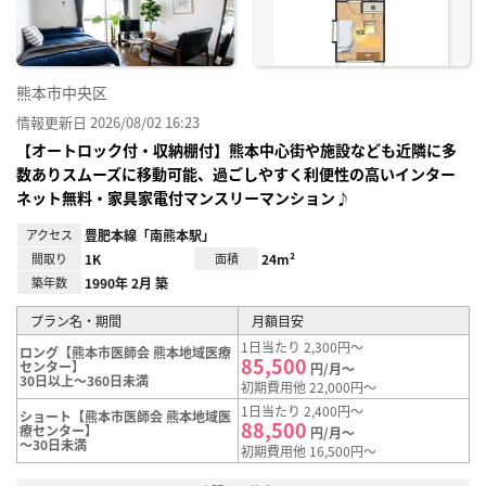
熊本市中央区
情報更新日 2026/08/02 16:23
【オートロック付・収納棚付】熊本中心街や施設なども近隣に多
数ありスムーズに移動可能、過ごしやすく利便性の高いインター
ネット無料・家具家電付マンスリーマンション♪
アクセス
豊肥本線「南熊本駅」
間取り
1K
面積
24m²
築年数
1990年 2月 築
プラン名・期間
月額目安
1日当たり 2,300円～
ロング【熊本市医師会 熊本地域医療
85,500
センター】
円/月～
30日以上～360日未満
初期費用他 22,000円～
1日当たり 2,400円～
ショート【熊本市医師会 熊本地域医
88,500
療センター】
円/月～
～30日未満
初期費用他 16,500円～