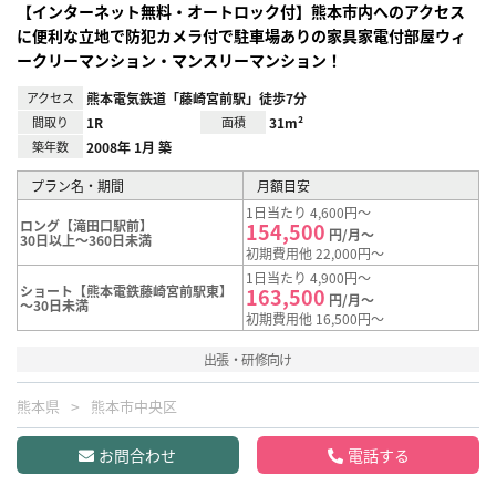
【インターネット無料・オートロック付】熊本市内へのアクセス
に便利な立地で防犯カメラ付で駐車場ありの家具家電付部屋ウィ
ークリーマンション・マンスリーマンション！
アクセス
熊本電気鉄道「藤崎宮前駅」徒歩7分
間取り
1R
面積
31m²
築年数
2008年 1月 築
プラン名・期間
月額目安
1日当たり 4,600円～
ロング【滝田口駅前】
154,500
円/月～
30日以上～360日未満
初期費用他 22,000円～
1日当たり 4,900円～
ショート【熊本電鉄藤崎宮前駅東】
163,500
円/月～
～30日未満
初期費用他 16,500円～
出張・研修向け
熊本県
熊本市中央区
お問合わせ
電話する