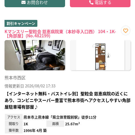
お問合わせ
電話する
割引キャンペーン
Kマンスリー聖粒会 慈恵病院東（本妙寺入口西） 104・1K-
【角部屋】(No.482199)
お気
に入
り登
録
熊本市西区
情報更新日 2026/08/02 17:33
【インターネット無料・バストイレ別】聖粒会 慈恵病院の近くに
あり、コンビニやスーパー豊富で熊本市街へアクセスしやすい角部
屋駐車場有部屋♪
アクセス
熊本市上熊本線「県立体育館前駅」徒歩11分
間取り
1K
面積
25.67m²
築年数
1996年 4月 築