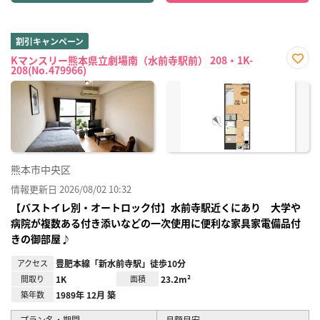
割引キャンペーン
Kマンスリー熊本県立劇場南（水前寺駅前） 208・1K-
208(No.479966)
お気
に入
り登
録
熊本市中央区
情報更新日 2026/08/02 10:32
【バストイレ別・オートロック付】水前寺駅近くにあり 大学や
病院が複数ある付き添いなどの一次使用に便利な家具家電備品付
きの御部屋♪
アクセス
豊肥本線「新水前寺駅」徒歩10分
間取り
1K
面積
23.2m²
築年数
1989年 12月 築
プラン名・期間
月額目安