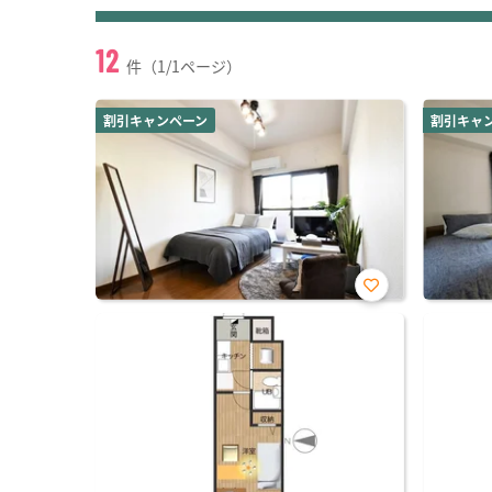
12
件（1/1ページ）
割引キャンペーン
割引キャ
お気
に入
り登
録