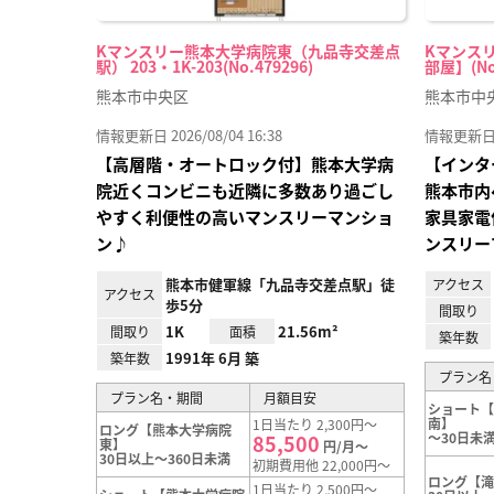
Kマンスリー熊本大学病院東（九品寺交差点
Kマンスリ
駅） 203・1K-203(No.479296)
部屋】(No.
熊本市中央区
熊本市中
情報更新日 2026/08/04 16:38
情報更新日 20
【高層階・オートロック付】熊本大学病
【インタ
院近くコンビニも近隣に多数あり過ごし
熊本市内
やすく利便性の高いマンスリーマンショ
家具家電
ン♪
ンスリー
熊本市健軍線「九品寺交差点駅」徒
アクセス
アクセス
歩5分
間取り
1K
21.56m²
間取り
面積
築年数
1991年 6月 築
築年数
プラン名
プラン名・期間
月額目安
ショート
南】
1日当たり 2,300円～
ロング【熊本大学病院
～30日未
85,500
東】
円/月～
30日以上～360日未満
初期費用他 22,000円～
ロング【
1日当たり 2,500円～