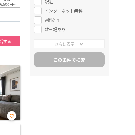
駅近
6,500円～
インターネット無料
wifiあり
駐車場あり
話する
さらに表示
お気
に入
り登