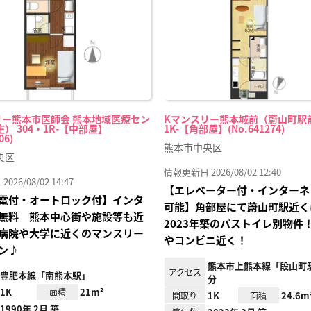
録
リー熊本市医師会 熊本地域医療セン
Kマンスリー熊本城前（蔚山町駅前
） 304・1R-【中部屋】
1K-【角部屋】(No.641274)
06)
熊本市中央区
央区
情報更新日 2026/08/02 12:40
26/08/02 14:47
【エレベーター付・インターネ
電付・オートロック付】インタ
可能】角部屋にて蔚山町駅近く
無料 熊本中心街や施設等も近
2023年築のバストイレ別物件
病院や大学に近くのマンスリー
やコンビニ近く！
ン♪
熊本市上熊本線「段山町
アクセス
豊肥本線「南熊本駅」
分
1K
21m²
面積
1K
24.6m
間取り
面積
1990年 2月 築