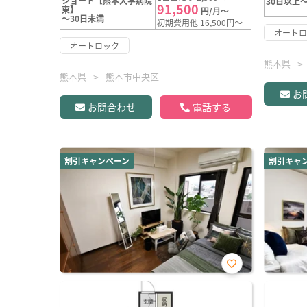
ショート【熊本大学病院
30日以上～
91,500
東】
円/月～
～30日未満
初期費用他 16,500円～
オート
オートロック
熊本県
熊本県
熊本市中央区
お
お問合わせ
電話する
割引キャンペーン
割引キャ
お気
に入
り登