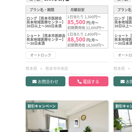
プラン名・期間
月額目安
プラン名
1日当たり 2,300円～
ロング【熊本市医師会
ロング【
85,500
熊本地域医療センター】
熊本地域
円/月～
30日以上～360日未満
30日以上～
初期費用他 22,000円～
1日当たり 2,400円～
ショート【熊本市医師会
ショート
88,500
熊本地域医療センター】
熊本地域
円/月～
～30日未満
～30日未
初期費用他 16,500円～
オートロック
オート
熊本県
熊本市中央区
熊本県
お問合わせ
電話する
お
割引キャンペーン
割引キャ