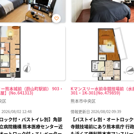
お気
に入
り登
録
ー熊本城前（蔚山町駅前） 903・
Kマンスリー水前寺競技場前（水
屋】(No.641313)
301・1K-301(No.479859)
央区
熊本市中央区
26/08/02 12:48
情報更新日 2026/08/02 09:39
ロック付・バストイレ別】角部
【バストイレ別・オートロック
立病院機構 熊本医療センター近
寺競技場前にあり熊本県庁 行政
オートロック付・エレベーター
も近くて便利熊本市マンスリー