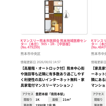
録
Kマンスリー熊本市医師会 熊本地域医療セン
Kマンス
ター（本庄） 905・1R-【中部屋】
ター（本庄
(No.479299)
(No.4847
熊本市中央区
熊本市中
情報更新日 2026/08/02 14:57
情報更新日 20
【高層階・オートロック付】熊本中心街
【家具家
や施設等も近隣に有多数あり過ごしやす
ーネット
く利便性の高いインターネット無料・家
隣にある
具家電付マンスリーマンション♪
マンショ
豊肥本線「南熊本駅」
アクセス
アクセス
1K
21m²
間取り
面積
間取り
1990年 2月 築
築年数
築年数