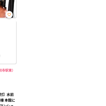
お気
に入
り登
録
前寺駅東）
付】水前
棟 本館に
マンショ