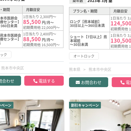
2023年 3月 築
築年数
・期間
月額目安
プラン名・期間
月額目安
1日当たり 2,300円～
熊本市医師会
1日当たり 3,
85,500
ロング【熊本城前】
医療センター】
124,50
円/月～
30日以上～360日未満
360日未満
初期費用他 22,000円～
初期費用他 1
1日当たり 2,400円～
【熊本市医師会
1日当たり 3,
ショート【7日以上】熊
88,500
医療センター】
130,50
円/月～
本城前
満
～30日未満
初期費用他 16,500円～
初期費用他 1
ロック
オートロック
熊本市中央区
熊本県
熊本市中央区
問合わせ
電話する
お問合わせ
電
ンペーン
割引キャンペーン