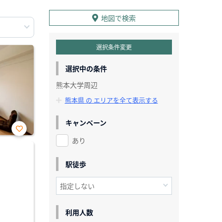
地図で検索
選択条件変更
選択中の条件
熊本大学周辺
熊本県 の エリアを全て表示する
キャンペーン
あり
お気
に入
り登
録
駅徒歩
利用人数