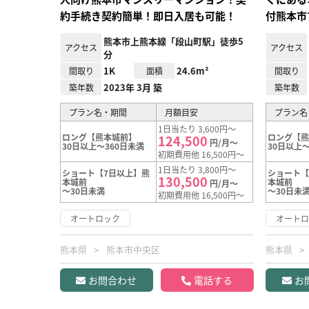
約手続き契約簡単！即日入居も可能！
付熊本市
熊本市上熊本線「段山町駅」徒歩5
アクセス
アクセス
分
1K
24.6m²
間取り
面積
間取り
2023年 3月 築
築年数
築年数
プラン名・期間
月額目安
プラン名
1日当たり 3,600円～
ロング【熊本城前】
ロング【
124,500
円/月～
30日以上～360日未満
30日以上～
初期費用他 16,500円～
1日当たり 3,800円～
ショート【7日以上】熊
ショート【
130,500
本城前
本城前
円/月～
～30日未満
～30日未
初期費用他 16,500円～
オートロック
オート
熊本県
熊本市中央区
熊本県
お問合わせ
電話する
お