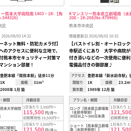
ー熊本大学病院南 1403・1K-【角
Kマンスリー熊本県立劇場南（水
544326)
208・1K-208(No.479966)
央区
熊本市中央区
26/08/03 14:32
情報更新日 2026/08/02 10:32
ーネット無料・防犯カメラ付】
【バストイレ別・オートロック
へのアクセスに便利な立地で、
寺駅近くにあり 大学や病院が
付熊本市セキュリティー対策マ
付き添いなどの一次使用に便利
マンション部屋！
電備品付きの御部屋♪
豊肥本線「南熊本駅」徒歩11分
豊肥本線「新水前寺駅」徒
アクセス
1K
31m²
1K
23.2m
面積
間取り
面積
2008年 1月 築
1989年 12月 築
築年数
・期間
月額目安
プラン名・期間
月額目安
1日当たり 3,300円～
1日当たり 3,
【熊本大学病院
ロング【熊本県立劇場南
115,500
121,50
（水前寺駅前）】
円/月～
満
30日以上～360日未満
初期費用他 16,500円～
初期費用他 2
1日当たり 3,500円～
1日当たり 3,
ショート【熊本県立劇場
滝田口駅前】
121,500
121,50
南（水前寺駅前）】
円/月～