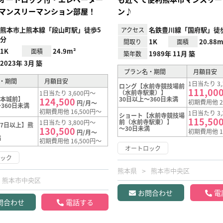
マンスリーマンション部屋！
ン♪
熊本市上熊本線「段山町駅」徒歩5
名鉄豊川線「国府駅」徒歩
アクセス
分
1K
20.88m
間取り
面積
1K
24.9m²
面積
1989年 11月 築
築年数
2023年 3月 築
プラン名・期間
月額目安
・期間
月額目安
1日当たり 3,
ロング【水前寺競技場前
111,00
（水前寺駅東）】
1日当たり 3,600円～
熊本城前】
30日以上～360日未満
124,500
初期費用他 2
円/月～
360日未満
初期費用他 16,500円～
1日当たり 3,
ショート【水前寺競技場
115,50
前（水前寺駅東）】
1日当たり 3,800円～
7日以上】熊
～30日未満
130,500
初期費用他 1
円/月～
満
初期費用他 16,500円～
オートロック
ロック
熊本県
熊本市中央区
熊本市中央区
お問合わせ
電
問合わせ
電話する