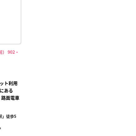
録
） 902・
ット利用
にある
！路面電車
駅」徒歩5
²