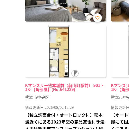
お気
に入
り登
録
Kマンスリー熊本城前（蔚山町駅前） 901・
Kマンスリ
1K-【角部屋】(No.641229)
1K-【角部
熊本市中央区
熊本市中
情報更新日 2026/08/02 12:29
情報更新日 20
【独立洗面台付・オートロック付】熊本
【オート
城近くにある2023年築の家具家電付き法
屋にて国
人向け熊本市マンスリーマンション！契
くにある