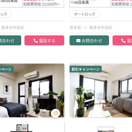
360日未満
～30日未満
初期費用他 22,000円～
初期費用他 1
ロック
オートロック
熊本市中央区
熊本県
熊本市中央区
問合わせ
電話する
お問合わせ
電
ンペーン
割引キャンペーン
お気
に入
り登