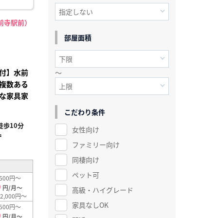
前寺駅前）
部屋面積
付】水前
～
複数ある
な家具家
こだわり条件
歩10分
女性向け
²
ファミリー向け
同棲向け
ペット可
500円～
0
円/月～
高級・ハイグレード
2,000円～
家具なしOK
500円～
0
円/月～