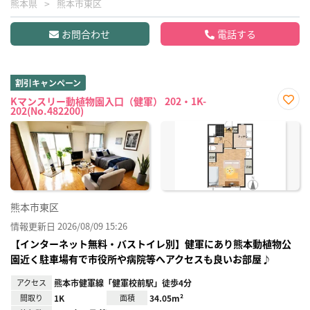
熊本県
熊本市東区
お問合わせ
電話する
割引キャンペーン
Kマンスリー動植物園入口（健軍） 202・1K-
202(No.482200)
お気
に入
り登
録
熊本市東区
情報更新日 2026/08/09 15:26
【インターネット無料・バストイレ別】健軍にあり熊本動植物公
園近く駐車場有で市役所や病院等へアクセスも良いお部屋♪
アクセス
熊本市健軍線「健軍校前駅」徒歩4分
間取り
1K
面積
34.05m²