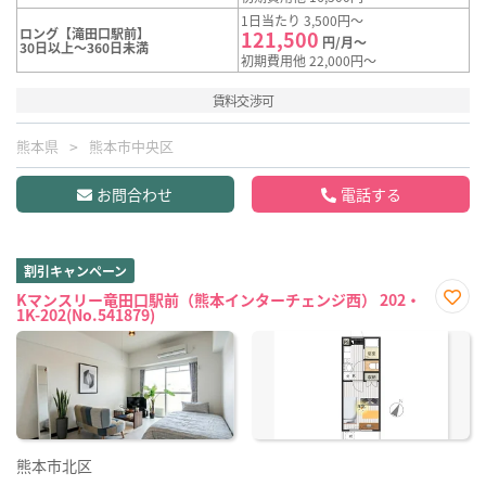
1日当たり 3,500円～
ロング【滝田口駅前】
121,500
円/月～
30日以上～360日未満
初期費用他 22,000円～
賃料交渉可
熊本県
熊本市中央区
お問合わせ
電話する
割引キャンペーン
Kマンスリー竜田口駅前（熊本インターチェンジ西） 202・
1K-202(No.541879)
お気
に入
り登
録
熊本市北区