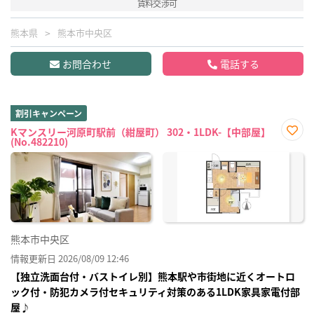
賃料交渉可
熊本県
熊本市中央区
お問合わせ
電話する
割引キャンペーン
Kマンスリー河原町駅前（紺屋町） 302・1LDK-【中部屋】
(No.482210)
お気
に入
り登
録
熊本市中央区
情報更新日 2026/08/09 12:46
【独立洗面台付・バストイレ別】熊本駅や市街地に近くオートロ
ック付・防犯カメラ付セキュリティ対策のある1LDK家具家電付部
屋♪