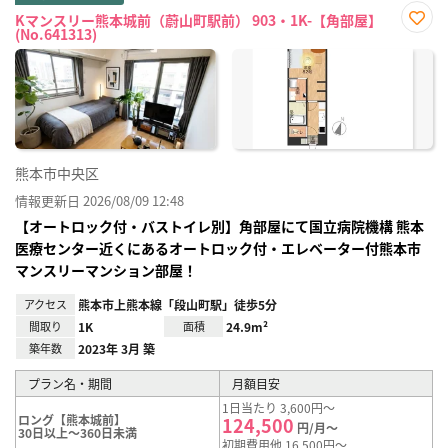
Kマンスリー熊本城前（蔚山町駅前） 903・1K-【角部屋】
(No.641313)
お気
に入
り登
録
熊本市中央区
情報更新日 2026/08/09 12:48
【オートロック付・バストイレ別】角部屋にて国立病院機構 熊本
医療センター近くにあるオートロック付・エレベーター付熊本市
マンスリーマンション部屋！
アクセス
熊本市上熊本線「段山町駅」徒歩5分
間取り
1K
面積
24.9m²
築年数
2023年 3月 築
プラン名・期間
月額目安
1日当たり 3,600円～
ロング【熊本城前】
124,500
円/月～
30日以上～360日未満
初期費用他 16,500円～