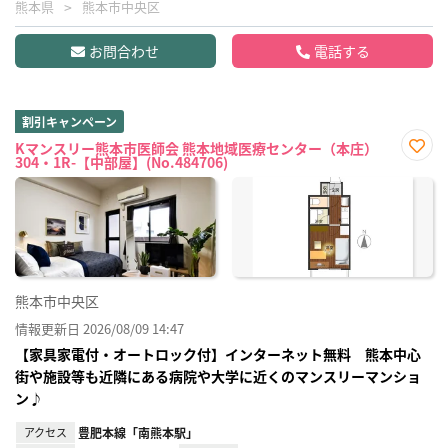
熊本県
熊本市中央区
お問合わせ
電話する
割引キャンペーン
Kマンスリー熊本市医師会 熊本地域医療センター（本庄）
304・1R-【中部屋】(No.484706)
お気
に入
り登
録
熊本市中央区
情報更新日 2026/08/09 14:47
【家具家電付・オートロック付】インターネット無料 熊本中心
街や施設等も近隣にある病院や大学に近くのマンスリーマンショ
ン♪
アクセス
豊肥本線「南熊本駅」