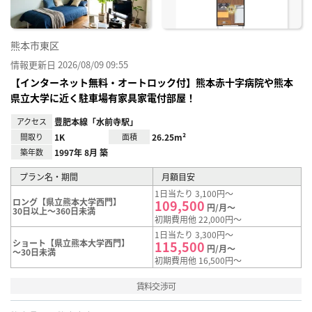
熊本市東区
情報更新日 2026/08/09 09:55
【インターネット無料・オートロック付】熊本赤十字病院や熊本
県立大学に近く駐車場有家具家電付部屋！
アクセス
豊肥本線「水前寺駅」
間取り
1K
面積
26.25m²
築年数
1997年 8月 築
プラン名・期間
月額目安
1日当たり 3,100円～
ロング【県立熊本大学西門】
109,500
円/月～
30日以上～360日未満
初期費用他 22,000円～
1日当たり 3,300円～
ショート【県立熊本大学西門】
115,500
円/月～
～30日未満
初期費用他 16,500円～
賃料交渉可