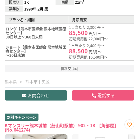
間取り
1K
面積
21m²
築年数
1990年 2月 築
プラン名・期間
月額目安
1日当たり 2,300円～
ロング【熊本市医師会 熊本地域医療
85,500
センター】
円/月～
30日以上～360日未満
初期費用他 22,000円～
1日当たり 2,400円～
ショート【熊本市医師会 熊本地域医
88,500
療センター】
円/月～
～30日未満
初期費用他 16,500円～
賃料交渉可
熊本県
熊本市中央区
お問合わせ
電話する
割引キャンペーン
Kマンスリー熊本城前（蔚山町駅前） 902・1K-【角部屋】
(No.641274)
お気
に入