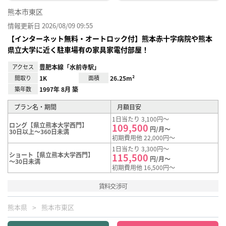
熊本市東区
情報更新日 2026/08/09 09:55
【インターネット無料・オートロック付】熊本赤十字病院や熊本
県立大学に近く駐車場有の家具家電付部屋！
アクセス
豊肥本線「水前寺駅」
間取り
1K
面積
26.25m²
築年数
1997年 8月 築
プラン名・期間
月額目安
1日当たり 3,100円～
ロング【県立熊本大学西門】
109,500
円/月～
30日以上～360日未満
初期費用他 22,000円～
1日当たり 3,300円～
ショート【県立熊本大学西門】
115,500
円/月～
～30日未満
初期費用他 16,500円～
賃料交渉可
熊本県
熊本市東区