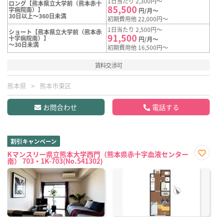
1日当たり 2,300円～
ロング【熊本県立大学前（熊本赤十
85,500
字病院南）】
円/月～
30日以上～360日未満
初期費用他 22,000円～
1日当たり 2,500円～
ショート【熊本県立大学前（熊本赤
91,500
十字病院南）】
円/月～
～30日未満
初期費用他 16,500円～
賃料交渉可
熊本県
熊本市東区
お問合わせ
電話する
割引キャンペーン
Kマンスリー県立熊本大学西門（熊本県赤十字血液センター
南） 703・1K-703(No.541302)
お気
に入
り登
録