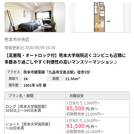
に入
り登
録
熊本市中央区
情報更新日 2026/08/09 16:38
【高層階・オートロック付】熊本大学病院近くコンビニも近隣に
多数あり過ごしやすく利便性の高いマンスリーマンション♪
アクセス
熊本市健軍線「九品寺交差点駅」徒歩5分
間取り
1K
面積
21.56m²
築年数
1991年 6月 築
プラン名・期間
月額目安
1日当たり 2,300円～
ロング【熊本大学病院東】
85,500
円/月～
30日以上～360日未満
初期費用他 22,000円～
1日当たり 2,500円～
ショート【熊本大学病院東】
91,500
円/月～
～30日未満
初期費用他 16,500円～