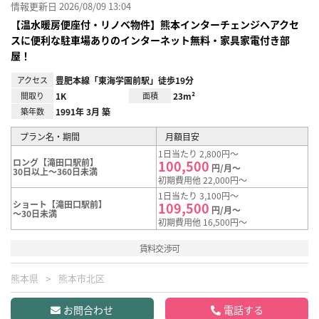
情報更新日 2026/08/09 13:04
【温水暖房便座付・リノベ物件】熊本インターチェンジへアクセ
スに便利な駐車場ありのインターネット無料・家具家電付き部
屋！
アクセス
豊肥本線「東海学園前駅」徒歩19分
間取り
1K
面積
23m²
築年数
1991年 3月 築
プラン名・期間
月額目安
1日当たり 2,800円～
ロング【滝田口駅前】
100,500
円/月～
30日以上～360日未満
初期費用他 22,000円～
1日当たり 3,100円～
ショート【滝田口駅前】
109,500
円/月～
～30日未満
初期費用他 16,500円～
賃料交渉可
熊本県
熊本市北区
お問合わせ
電話する