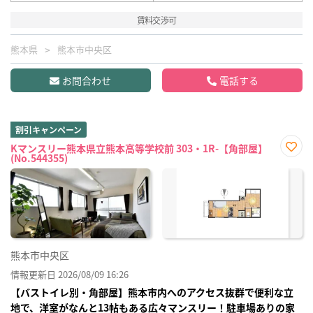
賃料交渉可
熊本県
熊本市中央区
お問合わせ
電話する
割引キャンペーン
Kマンスリー熊本県立熊本高等学校前 303・1R-【角部屋】
(No.544355)
お気
に入
り登
録
熊本市中央区
情報更新日 2026/08/09 16:26
【バストイレ別・角部屋】熊本市内へのアクセス抜群で便利な立
地で、洋室がなんと13帖もある広々マンスリー！駐車場ありの家