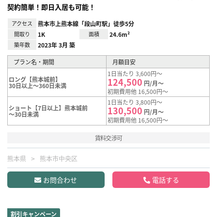
契約簡単！即日入居も可能！
アクセス
熊本市上熊本線「段山町駅」徒歩5分
間取り
1K
面積
24.6m²
築年数
2023年 3月 築
プラン名・期間
月額目安
1日当たり 3,600円～
ロング【熊本城前】
124,500
円/月～
30日以上～360日未満
初期費用他 16,500円～
1日当たり 3,800円～
ショート【7日以上】熊本城前
130,500
円/月～
～30日未満
初期費用他 16,500円～
賃料交渉可
熊本県
熊本市中央区
お問合わせ
電話する
割引キャンペーン