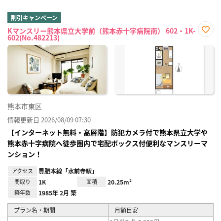
割引キャンペーン
Kマンスリー熊本県立大学前（熊本赤十字病院南） 602・1K-
602(No.482213)
お気
に入
り登
録
熊本市東区
情報更新日 2026/08/09 07:30
【インターネット無料・高層階】防犯カメラ付で熊本県立大学や
熊本赤十字病院へ徒歩圏内で宅配ボックス付便利なマンスリーマ
ンション！
アクセス
豊肥本線「水前寺駅」
間取り
1K
面積
20.25m²
築年数
1985年 2月 築
プラン名・期間
月額目安