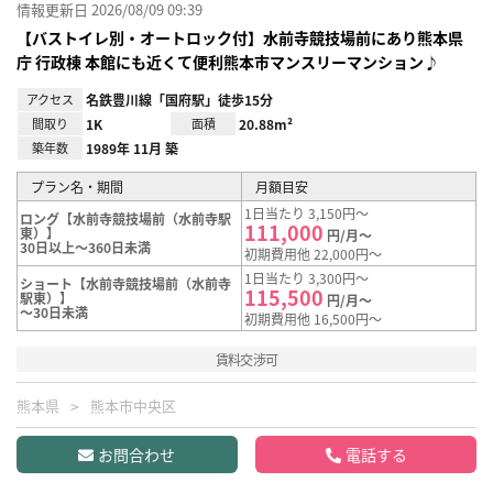
情報更新日 2026/08/09 09:39
【バストイレ別・オートロック付】水前寺競技場前にあり熊本県
庁 行政棟 本館にも近くて便利熊本市マンスリーマンション♪
アクセス
名鉄豊川線「国府駅」徒歩15分
間取り
1K
面積
20.88m²
築年数
1989年 11月 築
プラン名・期間
月額目安
1日当たり 3,150円～
ロング【水前寺競技場前（水前寺駅
111,000
東）】
円/月～
30日以上～360日未満
初期費用他 22,000円～
1日当たり 3,300円～
ショート【水前寺競技場前（水前寺
115,500
駅東）】
円/月～
～30日未満
初期費用他 16,500円～
賃料交渉可
熊本県
熊本市中央区
お問合わせ
電話する