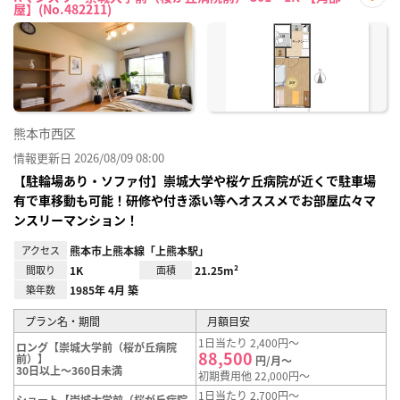
屋】(No.482211)
お気
に入
り登
録
熊本市西区
情報更新日 2026/08/09 08:00
【駐輪場あり・ソファ付】崇城大学や桜ケ丘病院が近くで駐車場
有で車移動も可能！研修や付き添い等へオススメでお部屋広々マ
ンスリーマンション！
アクセス
熊本市上熊本線「上熊本駅」
間取り
1K
面積
21.25m²
築年数
1985年 4月 築
プラン名・期間
月額目安
1日当たり 2,400円～
ロング【崇城大学前（桜が丘病院
88,500
前）】
円/月～
30日以上～360日未満
初期費用他 22,000円～
1日当たり 2,700円～
ショート【崇城大学前（桜が丘病院