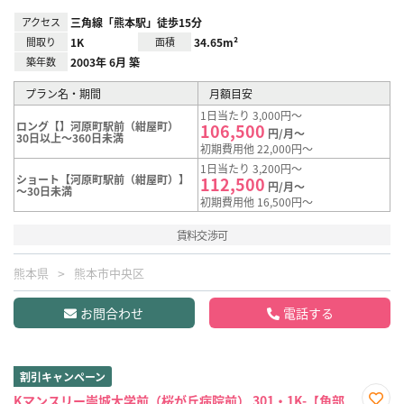
アクセス
三角線「熊本駅」徒歩15分
間取り
1K
面積
34.65m²
築年数
2003年 6月 築
プラン名・期間
月額目安
1日当たり 3,000円～
ロング【】河原町駅前（紺屋町）
106,500
円/月～
30日以上～360日未満
初期費用他 22,000円～
1日当たり 3,200円～
ショート【河原町駅前（紺屋町）】
112,500
円/月～
～30日未満
初期費用他 16,500円～
賃料交渉可
熊本県
熊本市中央区
お問合わせ
電話する
割引キャンペーン
Kマンスリー崇城大学前（桜が丘病院前） 301・1K-【角部