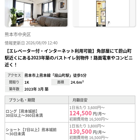
り登
録
熊本市中央区
情報更新日 2026/08/09 12:40
【エレベーター付・インターネット利用可能】角部屋にて蔚山町
駅近くにある2023年築のバストイレ別物件！路面電車やコンビニ
近く！
アクセス
熊本市上熊本線「段山町駅」徒歩5分
間取り
1K
面積
24.6m²
築年数
2023年 3月 築
プラン名・期間
月額目安
1日当たり 3,600円～
ロング【熊本城前】
124,500
円/月～
30日以上～360日未満
初期費用他 16,500円～
1日当たり 3,800円～
ショート【7日以上】熊本城前
130,500
円/月～
～30日未満
初期費用他 16,500円～