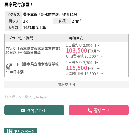
具家電付部屋！
アクセス
豊肥本線「新水前寺駅」徒歩12分
間取り
1R
面積
27m²
築年数
1987年 3月 築
プラン名・期間
月額目安
1日当たり 2,900円～
ロング【熊本県立熊本高等学校前】
103,500
円/月～
30日以上～360日未満
初期費用他 22,000円～
1日当たり 3,300円～
ショート【熊本県立熊本高等学校
115,500
前】
円/月～
～30日未満
初期費用他 16,500円～
賃料交渉可
熊本県
熊本市中央区
お問合わせ
電話する
割引キャンペーン