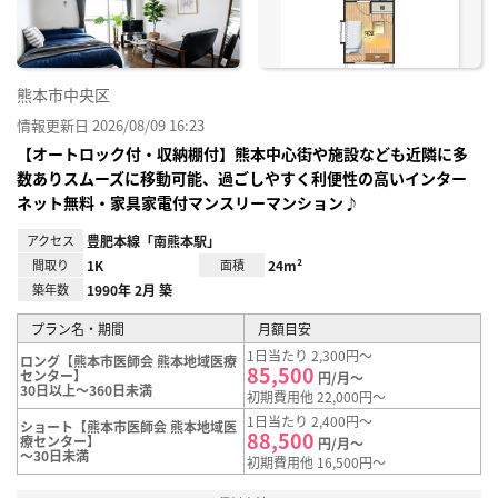
熊本市中央区
情報更新日 2026/08/09 16:23
【オートロック付・収納棚付】熊本中心街や施設なども近隣に多
数ありスムーズに移動可能、過ごしやすく利便性の高いインター
ネット無料・家具家電付マンスリーマンション♪
アクセス
豊肥本線「南熊本駅」
間取り
1K
面積
24m²
築年数
1990年 2月 築
プラン名・期間
月額目安
1日当たり 2,300円～
ロング【熊本市医師会 熊本地域医療
85,500
センター】
円/月～
30日以上～360日未満
初期費用他 22,000円～
1日当たり 2,400円～
ショート【熊本市医師会 熊本地域医
88,500
療センター】
円/月～
～30日未満
初期費用他 16,500円～