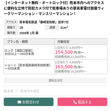
【インターネット無料・オートロック付】熊本市内へのアクセス
に便利な立地で防犯カメラ付で駐車場ありの家具家電付部屋ウィ
ークリーマンション・マンスリーマンション！
アクセス
熊本電気鉄道「藤崎宮前駅」徒歩7分
間取り
1R
面積
31m²
築年数
2008年 1月 築
プラン名・期間
月額目安
1日当たり 4,600円～
ロング【滝田口駅前】
154,500
円/月～
30日以上～360日未満
初期費用他 22,000円～
1日当たり 4,900円～
ショート【熊本電鉄藤崎宮前駅東】
163,500
円/月～
～30日未満
初期費用他 16,500円～
賃料交渉可
熊本県
熊本市中央区
お問合わせ
電話する