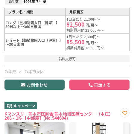
築年数
1993年 7月 築
プラン名・期間
月額目安
1日当たり 2,200円～
ロング【動植物園入口（健軍）】
82,500
円/月～
30日以上～360日未満
初期費用他 22,000円～
1日当たり 2,300円～
ショート【動植物園入口（健軍）】
85,500
円/月～
～30日未満
初期費用他 16,500円～
賃料交渉可
熊本県
熊本市東区
お問合わせ
電話する
割引キャンペーン
Kマンスリー熊本市医師会 熊本地域医療センター（本庄）
208・1K-【中部屋】(No.544604)
お気
に入
り登
録