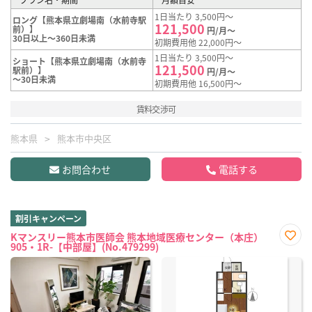
1日当たり 3,500円～
ロング【熊本県立劇場南（水前寺駅
121,500
前）】
円/月～
30日以上～360日未満
初期費用他 22,000円～
1日当たり 3,500円～
ショート【熊本県立劇場南（水前寺
121,500
駅前）】
円/月～
～30日未満
初期費用他 16,500円～
賃料交渉可
熊本県
熊本市中央区
お問合わせ
電話する
割引キャンペーン
Kマンスリー熊本市医師会 熊本地域医療センター（本庄）
905・1R-【中部屋】(No.479299)
お気
に入
り登
録