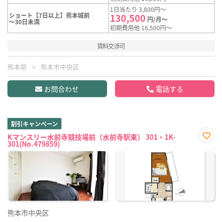
1日当たり 3,800円～
ショート【7日以上】熊本城前
130,500
円/月～
～30日未満
初期費用他 16,500円～
賃料交渉可
熊本県
熊本市中央区
お問合わせ
電話する
割引キャンペーン
Kマンスリー水前寺競技場前（水前寺駅東） 301・1K-
301(No.479859)
お気
に入
り登
録
熊本市中央区