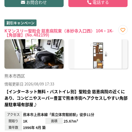
お問合わせ
電話する
割引キャンペーン
Kマンスリー聖粒会 慈恵病院東（本妙寺入口西） 104・1K-
【角部屋】(No.482199)
お気
に入
り登
録
熊本市西区
情報更新日 2026/08/09 17:33
【インターネット無料・バストイレ別】聖粒会 慈恵病院の近くに
あり、コンビニやスーパー豊富で熊本市街へアクセスしやすい角部
屋駐車場有部屋♪
アクセス
熊本市上熊本線「県立体育館前駅」徒歩11分
間取り
1K
面積
25.67m²
築年数
1996年 4月 築