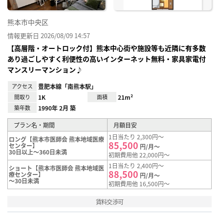
熊本市中央区
情報更新日 2026/08/09 14:57
【高層階・オートロック付】熊本中心街や施設等も近隣に有多数
あり過ごしやすく利便性の高いインターネット無料・家具家電付
マンスリーマンション♪
アクセス
豊肥本線「南熊本駅」
間取り
1K
面積
21m²
築年数
1990年 2月 築
プラン名・期間
月額目安
1日当たり 2,300円～
ロング【熊本市医師会 熊本地域医療
85,500
センター】
円/月～
30日以上～360日未満
初期費用他 22,000円～
1日当たり 2,400円～
ショート【熊本市医師会 熊本地域医
88,500
療センター】
円/月～
～30日未満
初期費用他 16,500円～
賃料交渉可