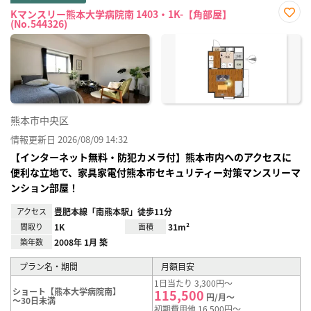
Kマンスリー熊本大学病院南 1403・1K-【角部屋】
(No.544326)
お気
に入
り登
録
熊本市中央区
情報更新日 2026/08/09 14:32
【インターネット無料・防犯カメラ付】熊本市内へのアクセスに
便利な立地で、家具家電付熊本市セキュリティー対策マンスリーマ
ンション部屋！
アクセス
豊肥本線「南熊本駅」徒歩11分
間取り
1K
面積
31m²
築年数
2008年 1月 築
プラン名・期間
月額目安
1日当たり 3,300円～
ショート【熊本大学病院南】
115,500
円/月～
～30日未満
初期費用他 16,500円～