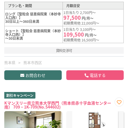
プラン名・期間
月額目安
1日当たり 2,700円～
ロング【聖粒会 慈恵病院東（本妙寺
97,500
入口西）】
円/月～
30日以上～360日未満
初期費用他 22,000円～
1日当たり 3,100円～
ショート【聖粒会 慈恵病院東（本妙
109,500
寺入口西）】
円/月～
～30日未満
初期費用他 16,500円～
賃料交渉可
熊本県
熊本市西区
お問合わせ
電話する
割引キャンペーン
Kマンスリー県立熊本大学西門（熊本県赤十字血液センター
南） 709・1K-709(No.544602)
お気
に入
り登
録