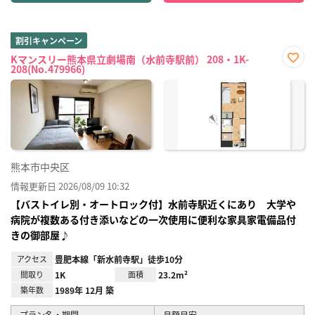
割引キャンペーン
Kマンスリー熊本県立劇場南（水前寺駅前） 208・1K-
208(No.479966)
お気
に入
り登
録
熊本市中央区
情報更新日 2026/08/09 10:32
【バストイレ別・オートロック付】水前寺駅近くにあり 大学や
病院が複数ある付き添いなどの一次使用に便利な家具家電備品付
きの御部屋♪
アクセス
豊肥本線「新水前寺駅」徒歩10分
間取り
1K
面積
23.2m²
築年数
1989年 12月 築
プラン名・期間
月額目安