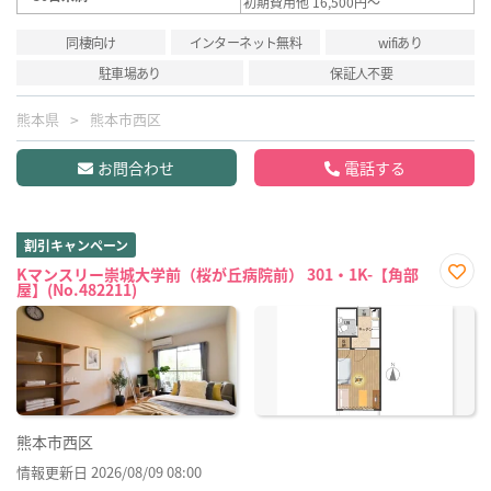
初期費用他 16,500円～
同棲向け
インターネット無料
wifiあり
駐車場あり
保証人不要
熊本県
熊本市西区
お問合わせ
電話する
割引キャンペーン
Kマンスリー崇城大学前（桜が丘病院前） 301・1K-【角部
屋】(No.482211)
お気
に入
り登
録
熊本市西区
情報更新日 2026/08/09 08:00