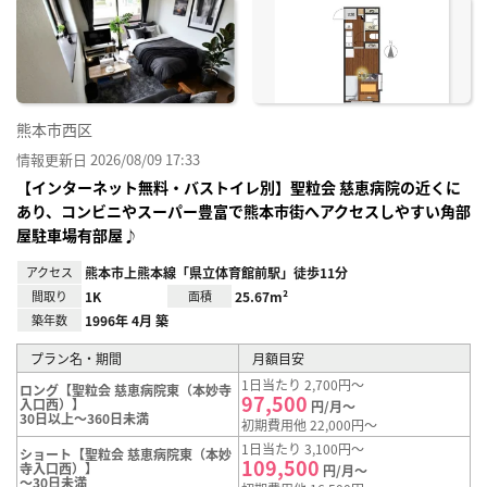
に入
り登
録
熊本市西区
情報更新日 2026/08/09 17:33
【インターネット無料・バストイレ別】聖粒会 慈恵病院の近くに
あり、コンビニやスーパー豊富で熊本市街へアクセスしやすい角部
屋駐車場有部屋♪
アクセス
熊本市上熊本線「県立体育館前駅」徒歩11分
間取り
1K
面積
25.67m²
築年数
1996年 4月 築
プラン名・期間
月額目安
1日当たり 2,700円～
ロング【聖粒会 慈恵病院東（本妙寺
97,500
入口西）】
円/月～
30日以上～360日未満
初期費用他 22,000円～
1日当たり 3,100円～
ショート【聖粒会 慈恵病院東（本妙
109,500
寺入口西）】
円/月～
～30日未満