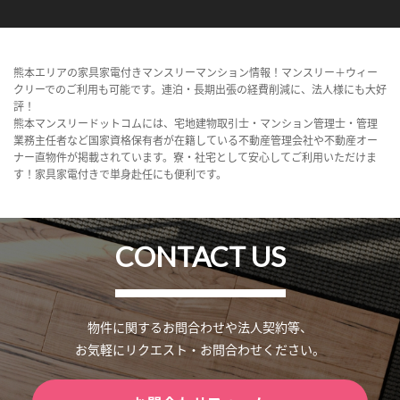
熊本エリアの家具家電付きマンスリーマンション情報！マンスリー＋ウィー
クリーでのご利用も可能です。連泊・長期出張の経費削減に、法人様にも大好
評！
熊本マンスリードットコムには、宅地建物取引士・マンション管理士・管理
業務主任者など国家資格保有者が在籍している不動産管理会社や不動産オー
ナー直物件が掲載されています。寮・社宅として安心してご利用いただけま
す！家具家電付きで単身赴任にも便利です。
CONTACT US
物件に関するお問合わせや法人契約等、
お気軽にリクエスト・お問合わせください。