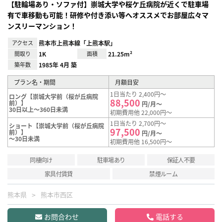
【駐輪場あり・ソファ付】崇城大学や桜ケ丘病院が近くで駐車場
有で車移動も可能！研修や付き添い等へオススメでお部屋広々マ
ンスリーマンション！
アクセス
熊本市上熊本線「上熊本駅」
間取り
1K
面積
21.25m²
築年数
1985年 4月 築
プラン名・期間
月額目安
1日当たり 2,400円～
ロング【崇城大学前（桜が丘病院
88,500
前）】
円/月～
30日以上～360日未満
初期費用他 22,000円～
1日当たり 2,700円～
ショート【崇城大学前（桜が丘病院
97,500
前）】
円/月～
～30日未満
初期費用他 16,500円～
同棲向け
駐車場あり
保証人不要
家具付賃貸
禁煙ルーム
熊本県
熊本市西区
お問合わせ
電話する