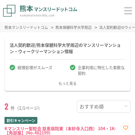
熊本マンスリードットコム
熊本保健科学大学周辺
法人契約歓迎のウィ
法人契約歓迎/熊本保健科学大学周辺のマンスリーマンショ
ン・ウィークリーマンション情報
経理処理がスムーズ
企業利用に特化した柔軟な
契約
もっと見る
2
件（1/1ページ）
割引キャンペーン
Kマンスリー聖粒会 慈恵病院東（本妙寺入口西） 104・1K-
【角部屋】(No.482199)
お気