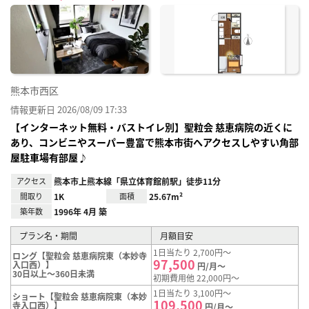
に入
り登
録
熊本市西区
情報更新日 2026/08/09 17:33
【インターネット無料・バストイレ別】聖粒会 慈恵病院の近くに
あり、コンビニやスーパー豊富で熊本市街へアクセスしやすい角部
屋駐車場有部屋♪
アクセス
熊本市上熊本線「県立体育館前駅」徒歩11分
間取り
1K
面積
25.67m²
築年数
1996年 4月 築
プラン名・期間
月額目安
1日当たり 2,700円～
ロング【聖粒会 慈恵病院東（本妙寺
97,500
入口西）】
円/月～
30日以上～360日未満
初期費用他 22,000円～
1日当たり 3,100円～
ショート【聖粒会 慈恵病院東（本妙
109,500
寺入口西）】
円/月～