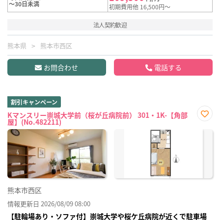
～30日未満
初期費用他 16,500円～
法人契約歓迎
熊本県
熊本市西区
お問合わせ
電話する
割引キャンペーン
Kマンスリー崇城大学前（桜が丘病院前） 301・1K-【角部
屋】(No.482211)
お気
に入
り登
録
熊本市西区
情報更新日 2026/08/09 08:00
【駐輪場あり・ソファ付】崇城大学や桜ケ丘病院が近くで駐車場