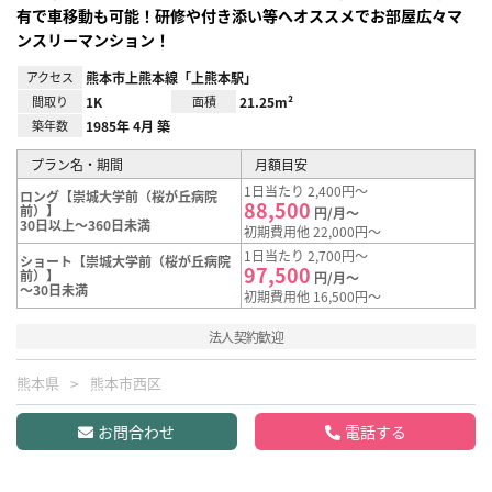
有で車移動も可能！研修や付き添い等へオススメでお部屋広々マ
ンスリーマンション！
アクセス
熊本市上熊本線「上熊本駅」
間取り
1K
面積
21.25m²
築年数
1985年 4月 築
プラン名・期間
月額目安
1日当たり 2,400円～
ロング【崇城大学前（桜が丘病院
88,500
前）】
円/月～
30日以上～360日未満
初期費用他 22,000円～
1日当たり 2,700円～
ショート【崇城大学前（桜が丘病院
97,500
前）】
円/月～
～30日未満
初期費用他 16,500円～
法人契約歓迎
熊本県
熊本市西区
お問合わせ
電話する