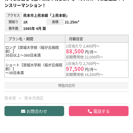
ンスリーマンション！
アクセス
熊本市上熊本線「上熊本駅」
間取り
1K
面積
21.25m²
築年数
1985年 4月 築
プラン名・期間
月額目安
1日当たり 2,400円～
ロング【崇城大学前（桜が丘病院
88,500
前）】
円/月～
30日以上～360日未満
初期費用他 22,000円～
1日当たり 2,700円～
ショート【崇城大学前（桜が丘病院
97,500
前）】
円/月～
～30日未満
初期費用他 16,500円～
特急対応可
熊本県
熊本市西区
お問合わせ
電話する