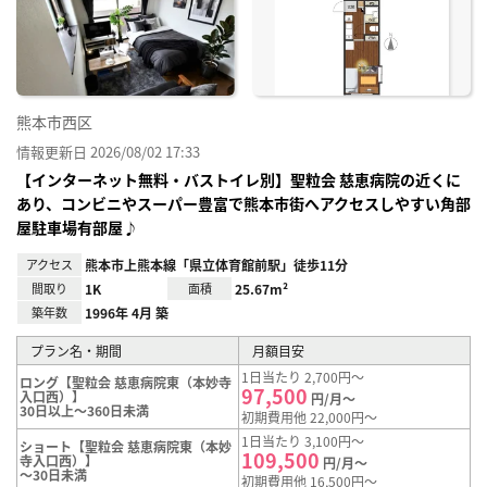
り登
録
熊本市西区
情報更新日 2026/08/02 17:33
【インターネット無料・バストイレ別】聖粒会 慈恵病院の近くに
あり、コンビニやスーパー豊富で熊本市街へアクセスしやすい角部
屋駐車場有部屋♪
アクセス
熊本市上熊本線「県立体育館前駅」徒歩11分
間取り
1K
面積
25.67m²
築年数
1996年 4月 築
プラン名・期間
月額目安
1日当たり 2,700円～
ロング【聖粒会 慈恵病院東（本妙寺
97,500
入口西）】
円/月～
30日以上～360日未満
初期費用他 22,000円～
1日当たり 3,100円～
ショート【聖粒会 慈恵病院東（本妙
109,500
寺入口西）】
円/月～
～30日未満
初期費用他 16,500円～