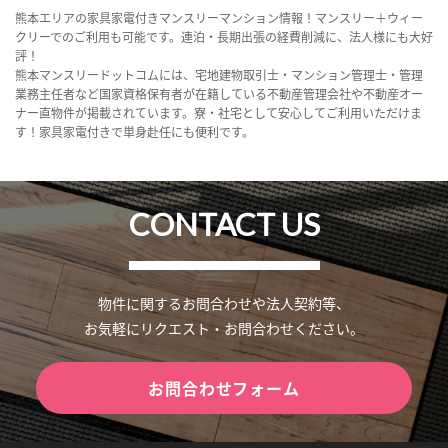
熊本エリアの家具家電付きマンスリーマンション情報！マンスリー＋ウィー
クリーでのご利用も可能です。連泊・長期出張の経費削減に、法人様にも大好
評！
熊本マンスリードットコムには、宅地建物取引士・マンション管理士・管理
業務主任者など国家資格保有者が在籍している不動産管理会社や不動産オー
ナー直物件が掲載されています。寮・社宅として安心してご利用いただけま
す！家具家電付きで単身赴任にも便利です。
CONTACT US
物件に関するお問合わせや法人契約等、
お気軽にリクエスト・お問合わせください。
お問合わせフォーム