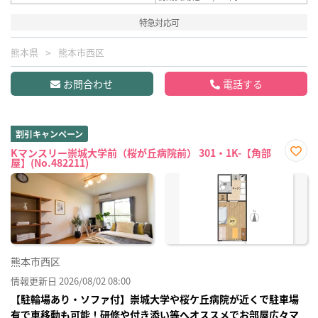
特急対応可
熊本県
熊本市西区
お問合わせ
電話する
割引キャンペーン
Kマンスリー崇城大学前（桜が丘病院前） 301・1K-【角部
屋】(No.482211)
お気
に入
り登
録
熊本市西区
情報更新日 2026/08/02 08:00
【駐輪場あり・ソファ付】崇城大学や桜ケ丘病院が近くで駐車場
有で車移動も可能！研修や付き添い等へオススメでお部屋広々マ