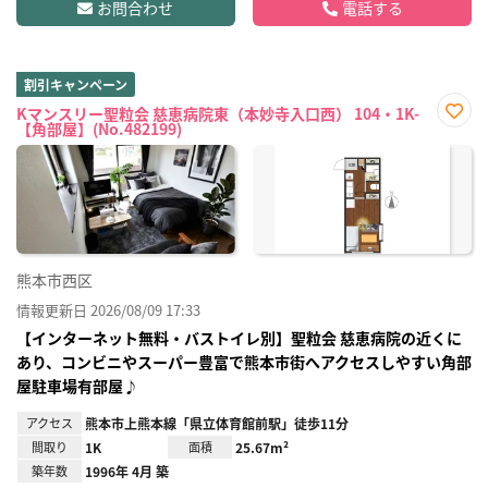
お問合わせ
電話する
割引キャンペーン
Kマンスリー聖粒会 慈恵病院東（本妙寺入口西） 104・1K-
【角部屋】(No.482199)
お気
に入
り登
録
熊本市西区
情報更新日 2026/08/09 17:33
【インターネット無料・バストイレ別】聖粒会 慈恵病院の近くに
あり、コンビニやスーパー豊富で熊本市街へアクセスしやすい角部
屋駐車場有部屋♪
アクセス
熊本市上熊本線「県立体育館前駅」徒歩11分
間取り
1K
面積
25.67m²
築年数
1996年 4月 築