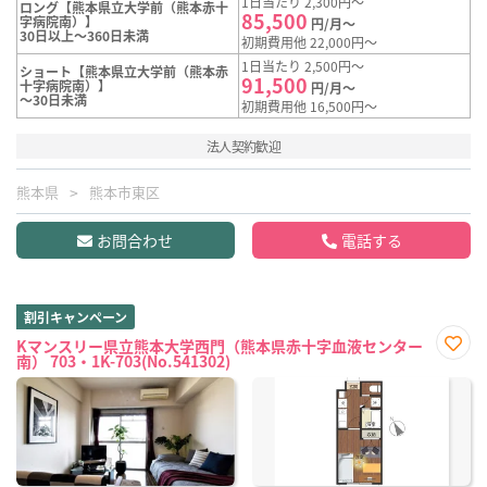
1日当たり 2,300円～
ロング【熊本県立大学前（熊本赤十
85,500
字病院南）】
円/月～
30日以上～360日未満
初期費用他 22,000円～
1日当たり 2,500円～
ショート【熊本県立大学前（熊本赤
91,500
十字病院南）】
円/月～
～30日未満
初期費用他 16,500円～
法人契約歓迎
熊本県
熊本市東区
お問合わせ
電話する
割引キャンペーン
Kマンスリー県立熊本大学西門（熊本県赤十字血液センター
南） 703・1K-703(No.541302)
お気
に入
り登
録