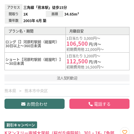
アクセス
三角線「熊本駅」徒歩15分
間取り
1K
面積
34.65m²
築年数
2003年 6月 築
プラン名・期間
月額目安
1日当たり 3,000円～
ロング【】河原町駅前（紺屋町）
106,500
円/月～
30日以上～360日未満
初期費用他 22,000円～
1日当たり 3,200円～
ショート【河原町駅前（紺屋町）】
112,500
円/月～
～30日未満
初期費用他 16,500円～
法人契約歓迎
熊本県
熊本市中央区
お問合わせ
電話する
割引キャンペーン
Kマンスリー崇城大学前（桜が丘病院前） 301・1K-【角部