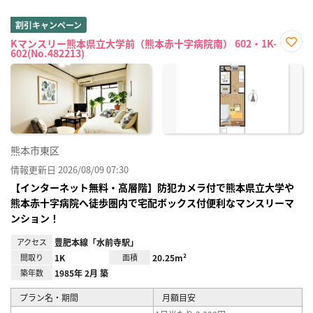
割引キャンペーン
Kマンスリー熊本県立大学前（熊本赤十字病院南） 602・1K-
602(No.482213)
お気
に入
り登
録
熊本市東区
情報更新日 2026/08/09 07:30
【インターネット無料・高層階】防犯カメラ付で熊本県立大学や
熊本赤十字病院へ徒歩圏内で宅配ボックス付便利なマンスリーマ
ンション！
アクセス
豊肥本線「水前寺駅」
間取り
1K
面積
20.25m²
築年数
1985年 2月 築
プラン名・期間
月額目安