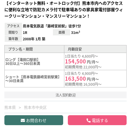
【インターネット無料・オートロック付】熊本市内へのアクセス
に便利な立地で防犯カメラ付で駐車場ありの家具家電付部屋ウィ
ークリーマンション・マンスリーマンション！
アクセス
熊本電気鉄道「藤崎宮前駅」徒歩7分
間取り
1R
面積
31m²
築年数
2008年 1月 築
プラン名・期間
月額目安
1日当たり 4,600円～
ロング【滝田口駅前】
154,500
円/月～
30日以上～360日未満
初期費用他 22,000円～
1日当たり 4,900円～
ショート【熊本電鉄藤崎宮前駅東】
163,500
円/月～
～30日未満
初期費用他 16,500円～
法人契約歓迎
熊本県
熊本市中央区
お問合わせ
電話する