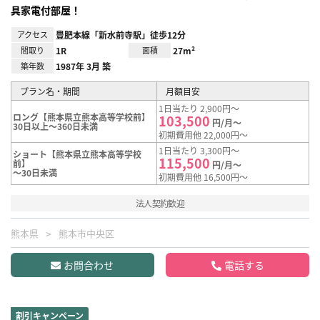
具家電付部屋！
アクセス
豊肥本線「新水前寺駅」徒歩12分
間取り
1R
面積
27m²
築年数
1987年 3月 築
プラン名・期間
月額目安
1日当たり 2,900円～
ロング【熊本県立熊本高等学校前】
103,500
円/月～
30日以上～360日未満
初期費用他 22,000円～
1日当たり 3,300円～
ショート【熊本県立熊本高等学校
115,500
前】
円/月～
～30日未満
初期費用他 16,500円～
法人契約歓迎
熊本県
熊本市中央区
お問合わせ
電話する
割引キャンペーン