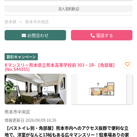
法人契約歓迎
熊本県
熊本市中央区
お問合わせ
電話する
割引キャンペーン
Kマンスリー熊本県立熊本高等学校前 303・1R-【角部屋】
(No.544355)
お気
に入
り登
録
熊本市中央区
情報更新日 2026/08/09 16:26
【バストイレ別・角部屋】熊本市内へのアクセス抜群で便利な立
地で、洋室がなんと13帖もある広々マンスリー！駐車場ありの家