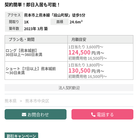
契約簡単！即日入居も可能！
アクセス
熊本市上熊本線「段山町駅」徒歩5分
間取り
1K
面積
24.6m²
築年数
2023年 3月 築
プラン名・期間
月額目安
1日当たり 3,600円～
ロング【熊本城前】
124,500
円/月～
30日以上～360日未満
初期費用他 16,500円～
1日当たり 3,800円～
ショート【7日以上】熊本城前
130,500
円/月～
～30日未満
初期費用他 16,500円～
法人契約歓迎
熊本県
熊本市中央区
お問合わせ
電話する
割引キャンペーン