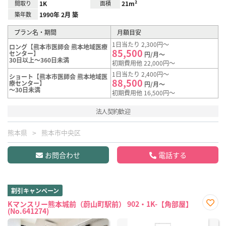
間取り
1K
面積
21m²
築年数
1990年 2月 築
プラン名・期間
月額目安
1日当たり 2,300円～
ロング【熊本市医師会 熊本地域医療
85,500
センター】
円/月～
30日以上～360日未満
初期費用他 22,000円～
1日当たり 2,400円～
ショート【熊本市医師会 熊本地域医
88,500
療センター】
円/月～
～30日未満
初期費用他 16,500円～
法人契約歓迎
熊本県
熊本市中央区
お問合わせ
電話する
割引キャンペーン
Kマンスリー熊本城前（蔚山町駅前） 902・1K-【角部屋】
(No.641274)
お気
に入