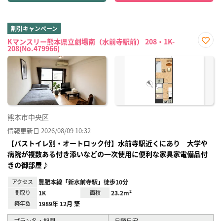
割引キャンペーン
Kマンスリー熊本県立劇場南（水前寺駅前） 208・1K-
208(No.479966)
お気
に入
り登
録
熊本市中央区
情報更新日 2026/08/09 10:32
【バストイレ別・オートロック付】水前寺駅近くにあり 大学や
病院が複数ある付き添いなどの一次使用に便利な家具家電備品付
きの御部屋♪
アクセス
豊肥本線「新水前寺駅」徒歩10分
間取り
1K
面積
23.2m²
築年数
1989年 12月 築
プラン名・期間
月額目安