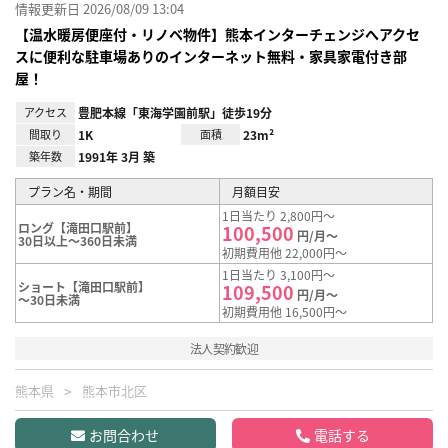
情報更新日 2026/08/09 13:04
【温水暖房便座付・リノベ物件】熊本インターチェンジへアクセ
スに便利な駐車場ありのインターネット無料・家具家電付き部
屋！
アクセス
豊肥本線「東海学園前駅」徒歩19分
間取り
1K
面積
23m²
築年数
1991年 3月 築
プラン名・期間
月額目安
1日当たり 2,800円～
ロング【滝田口駅前】
100,500
円/月～
30日以上～360日未満
初期費用他 22,000円～
1日当たり 3,100円～
ショート【滝田口駅前】
109,500
円/月～
～30日未満
初期費用他 16,500円～
法人契約歓迎
熊本県
熊本市北区
お問合わせ
電話する