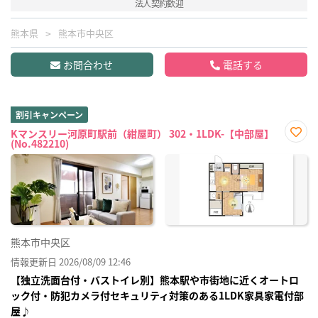
法人契約歓迎
熊本県
熊本市中央区
お問合わせ
電話する
割引キャンペーン
Kマンスリー河原町駅前（紺屋町） 302・1LDK-【中部屋】
(No.482210)
お気
に入
り登
録
熊本市中央区
情報更新日 2026/08/09 12:46
【独立洗面台付・バストイレ別】熊本駅や市街地に近くオートロ
ック付・防犯カメラ付セキュリティ対策のある1LDK家具家電付部
屋♪