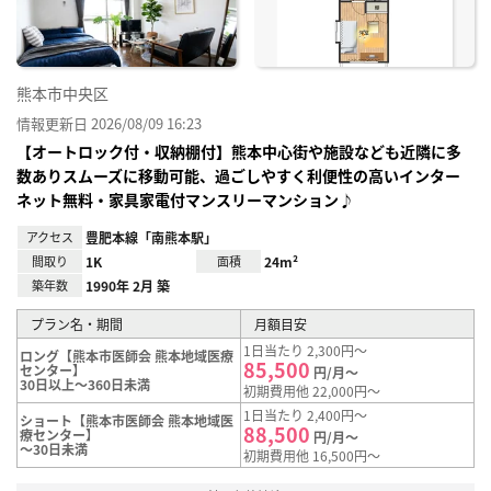
熊本市中央区
情報更新日 2026/08/09 16:23
【オートロック付・収納棚付】熊本中心街や施設なども近隣に多
数ありスムーズに移動可能、過ごしやすく利便性の高いインター
ネット無料・家具家電付マンスリーマンション♪
アクセス
豊肥本線「南熊本駅」
間取り
1K
面積
24m²
築年数
1990年 2月 築
プラン名・期間
月額目安
1日当たり 2,300円～
ロング【熊本市医師会 熊本地域医療
85,500
センター】
円/月～
30日以上～360日未満
初期費用他 22,000円～
1日当たり 2,400円～
ショート【熊本市医師会 熊本地域医
88,500
療センター】
円/月～
～30日未満
初期費用他 16,500円～