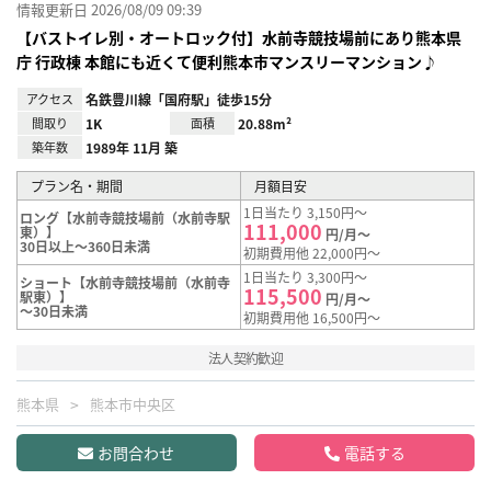
情報更新日 2026/08/09 09:39
【バストイレ別・オートロック付】水前寺競技場前にあり熊本県
庁 行政棟 本館にも近くて便利熊本市マンスリーマンション♪
アクセス
名鉄豊川線「国府駅」徒歩15分
間取り
1K
面積
20.88m²
築年数
1989年 11月 築
プラン名・期間
月額目安
1日当たり 3,150円～
ロング【水前寺競技場前（水前寺駅
111,000
東）】
円/月～
30日以上～360日未満
初期費用他 22,000円～
1日当たり 3,300円～
ショート【水前寺競技場前（水前寺
115,500
駅東）】
円/月～
～30日未満
初期費用他 16,500円～
法人契約歓迎
熊本県
熊本市中央区
お問合わせ
電話する