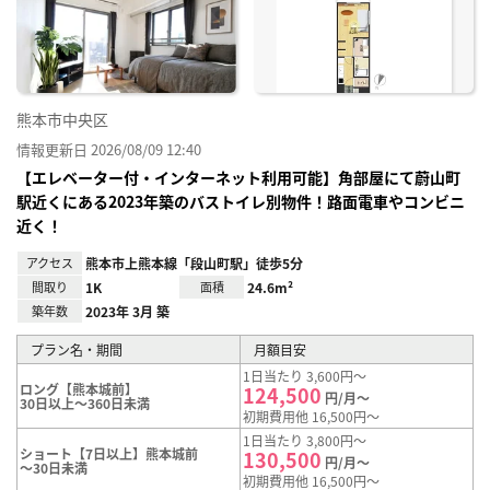
り登
録
熊本市中央区
情報更新日 2026/08/09 12:40
【エレベーター付・インターネット利用可能】角部屋にて蔚山町
駅近くにある2023年築のバストイレ別物件！路面電車やコンビニ
近く！
アクセス
熊本市上熊本線「段山町駅」徒歩5分
間取り
1K
面積
24.6m²
築年数
2023年 3月 築
プラン名・期間
月額目安
1日当たり 3,600円～
ロング【熊本城前】
124,500
円/月～
30日以上～360日未満
初期費用他 16,500円～
1日当たり 3,800円～
ショート【7日以上】熊本城前
130,500
円/月～
～30日未満
初期費用他 16,500円～