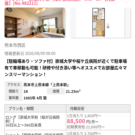
屋】(No.482211)
お気
に入
り登
録
熊本市西区
情報更新日 2026/08/09 08:00
【駐輪場あり・ソファ付】崇城大学や桜ケ丘病院が近くで駐車場
有で車移動も可能！研修や付き添い等へオススメでお部屋広々マ
ンスリーマンション！
アクセス
熊本市上熊本線「上熊本駅」
間取り
1K
面積
21.25m²
築年数
1985年 4月 築
プラン名・期間
月額目安
1日当たり 2,400円～
ロング【崇城大学前（桜が丘病院
88,500
前）】
円/月～
30日以上～360日未満
初期費用他 22,000円～
1日当たり 2,700円～
ショート【崇城大学前（桜が丘病院