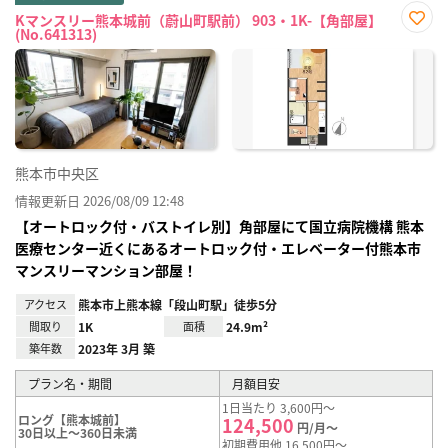
Kマンスリー熊本城前（蔚山町駅前） 903・1K-【角部屋】
(No.641313)
お気
に入
り登
録
熊本市中央区
情報更新日 2026/08/09 12:48
【オートロック付・バストイレ別】角部屋にて国立病院機構 熊本
医療センター近くにあるオートロック付・エレベーター付熊本市
マンスリーマンション部屋！
アクセス
熊本市上熊本線「段山町駅」徒歩5分
間取り
1K
面積
24.9m²
築年数
2023年 3月 築
プラン名・期間
月額目安
1日当たり 3,600円～
ロング【熊本城前】
124,500
円/月～
30日以上～360日未満
初期費用他 16,500円～