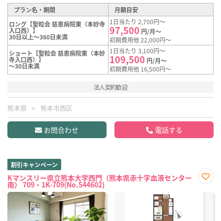
プラン名・期間
月額目安
1日当たり 2,700円～
ロング【聖粒会 慈恵病院東（本妙寺
97,500
入口西）】
円/月～
30日以上～360日未満
初期費用他 22,000円～
1日当たり 3,100円～
ショート【聖粒会 慈恵病院東（本妙
109,500
寺入口西）】
円/月～
～30日未満
初期費用他 16,500円～
法人契約歓迎
熊本県
熊本市西区
お問合わせ
電話する
割引キャンペーン
Kマンスリー県立熊本大学西門（熊本県赤十字血液センター
南） 709・1K-709(No.544602)
お気
に入
り登
録