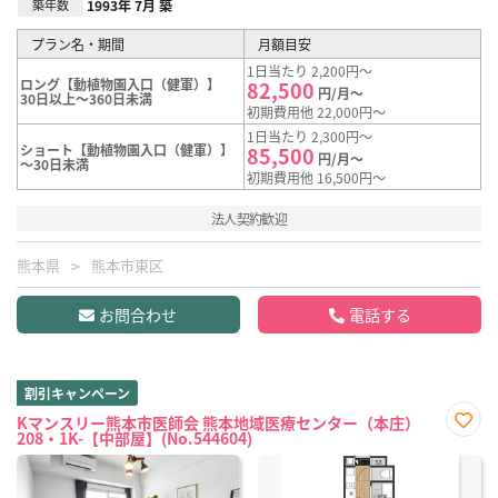
築年数
1993年 7月 築
プラン名・期間
月額目安
1日当たり 2,200円～
ロング【動植物園入口（健軍）】
82,500
円/月～
30日以上～360日未満
初期費用他 22,000円～
1日当たり 2,300円～
ショート【動植物園入口（健軍）】
85,500
円/月～
～30日未満
初期費用他 16,500円～
法人契約歓迎
熊本県
熊本市東区
お問合わせ
電話する
割引キャンペーン
Kマンスリー熊本市医師会 熊本地域医療センター（本庄）
208・1K-【中部屋】(No.544604)
お気
に入
り登
録