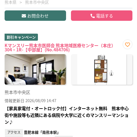
熊本県
熊本市中央区
お問合わせ
電話する
割引キャンペーン
Kマンスリー熊本市医師会 熊本地域医療センター（本庄）
304・1R-【中部屋】(No.484706)
お気
に入
り登
録
熊本市中央区
情報更新日 2026/08/09 14:47
【家具家電付・オートロック付】インターネット無料 熊本中心
街や施設等も近隣にある病院や大学に近くのマンスリーマンショ
ン♪
アクセス
豊肥本線「南熊本駅」