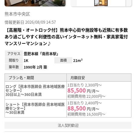
熊本市中央区
情報更新日 2026/08/09 14:57
【高層階・オートロック付】熊本中心街や施設等も近隣に有多数
あり過ごしやすく利便性の高いインターネット無料・家具家電付
マンスリーマンション♪
アクセス
豊肥本線「南熊本駅」
間取り
1K
面積
21m²
築年数
1990年 2月 築
プラン名・期間
月額目安
1日当たり 2,300円～
ロング【熊本市医師会 熊本地域医療
85,500
センター】
円/月～
30日以上～360日未満
初期費用他 22,000円～
1日当たり 2,400円～
ショート【熊本市医師会 熊本地域医
88,500
療センター】
円/月～
～30日未満
初期費用他 16,500円～
法人契約歓迎