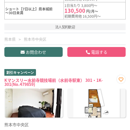
1日当たり 3,800円～
ショート【7日以上】熊本城前
130,500
円/月～
～30日未満
初期費用他 16,500円～
法人契約歓迎
熊本県
熊本市中央区
お問合わせ
電話する
割引キャンペーン
Kマンスリー水前寺競技場前（水前寺駅東） 301・1K-
301(No.479859)
お気
に入
り登
録
熊本市中央区