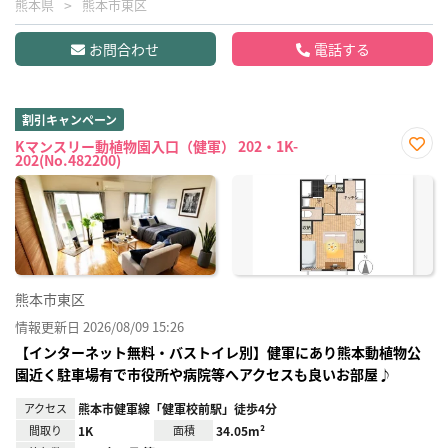
熊本県
熊本市東区
お問合わせ
電話する
割引キャンペーン
Kマンスリー動植物園入口（健軍） 202・1K-
202(No.482200)
お気
に入
り登
録
熊本市東区
情報更新日 2026/08/09 15:26
【インターネット無料・バストイレ別】健軍にあり熊本動植物公
園近く駐車場有で市役所や病院等へアクセスも良いお部屋♪
アクセス
熊本市健軍線「健軍校前駅」徒歩4分
間取り
1K
面積
34.05m²