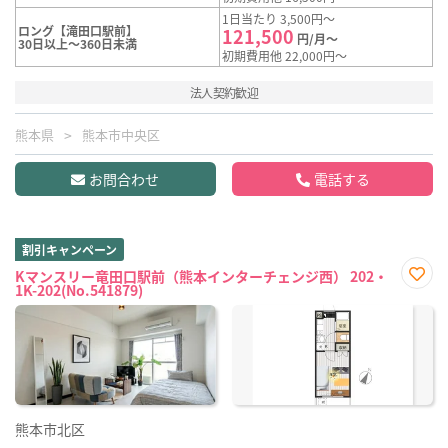
1日当たり 3,500円～
ロング【滝田口駅前】
121,500
円/月～
30日以上～360日未満
初期費用他 22,000円～
法人契約歓迎
熊本県
熊本市中央区
お問合わせ
電話する
割引キャンペーン
Kマンスリー竜田口駅前（熊本インターチェンジ西） 202・
1K-202(No.541879)
お気
に入
り登
録
熊本市北区