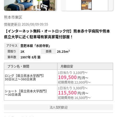
熊本市東区
情報更新日 2026/08/09 09:55
【インターネット無料・オートロック付】熊本赤十字病院や熊本
県立大学に近く駐車場有家具家電付部屋！
アクセス
豊肥本線「水前寺駅」
間取り
1K
面積
26.25m²
築年数
1997年 8月 築
プラン名・期間
月額目安
1日当たり 3,100円～
ロング【県立熊本大学西門】
109,500
円/月～
30日以上～360日未満
初期費用他 22,000円～
1日当たり 3,300円～
ショート【県立熊本大学西門】
115,500
円/月～
～30日未満
初期費用他 16,500円～
法人契約歓迎