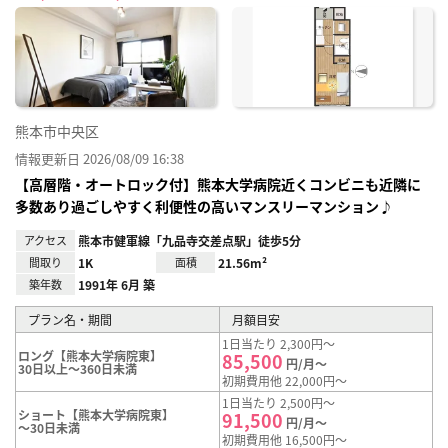
に入
り登
録
熊本市中央区
情報更新日 2026/08/09 16:38
【高層階・オートロック付】熊本大学病院近くコンビニも近隣に
多数あり過ごしやすく利便性の高いマンスリーマンション♪
アクセス
熊本市健軍線「九品寺交差点駅」徒歩5分
間取り
1K
面積
21.56m²
築年数
1991年 6月 築
プラン名・期間
月額目安
1日当たり 2,300円～
ロング【熊本大学病院東】
85,500
円/月～
30日以上～360日未満
初期費用他 22,000円～
1日当たり 2,500円～
ショート【熊本大学病院東】
91,500
円/月～
～30日未満
初期費用他 16,500円～