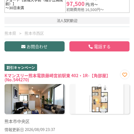
97,500
前）】
円/月～
～30日未満
初期費用他 16,500円～
法人契約歓迎
熊本県
熊本市西区
お問合わせ
電話する
割引キャンペーン
Kマンスリー熊本電鉄藤崎宮前駅東 402・1R-【角部屋】
(No.544270)
お気
に入
り登
録
熊本市中央区
情報更新日 2026/08/09 23:37