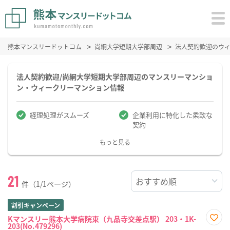
熊本マンスリードットコム
尚絅大学短期大学部周辺
法人契約歓迎のウ
法人契約歓迎/尚絅大学短期大学部周辺のマンスリーマンショ
ン・ウィークリーマンション情報
経理処理がスムーズ
企業利用に特化した柔軟な
契約
もっと見る
21
件（1/1ページ）
割引キャンペーン
Kマンスリー熊本大学病院東（九品寺交差点駅） 203・1K-
203(No.479296)
お気