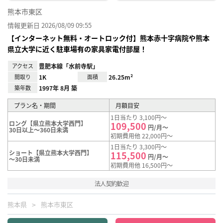
熊本市東区
情報更新日 2026/08/09 09:55
【インターネット無料・オートロック付】熊本赤十字病院や熊本
県立大学に近く駐車場有の家具家電付部屋！
アクセス
豊肥本線「水前寺駅」
間取り
1K
面積
26.25m²
築年数
1997年 8月 築
プラン名・期間
月額目安
1日当たり 3,100円～
ロング【県立熊本大学西門】
109,500
円/月～
30日以上～360日未満
初期費用他 22,000円～
1日当たり 3,300円～
ショート【県立熊本大学西門】
115,500
円/月～
～30日未満
初期費用他 16,500円～
法人契約歓迎
熊本県
熊本市東区