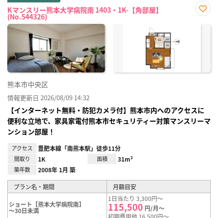
Kマンスリー熊本大学病院南 1403・1K-【角部屋】
(No.544326)
お気
に入
り登
録
熊本市中央区
情報更新日 2026/08/09 14:32
【インターネット無料・防犯カメラ付】熊本市内へのアクセスに
便利な立地で、家具家電付熊本市セキュリティー対策マンスリーマ
ンション部屋！
アクセス
豊肥本線「南熊本駅」徒歩11分
間取り
1K
面積
31m²
築年数
2008年 1月 築
プラン名・期間
月額目安
1日当たり 3,300円～
ショート【熊本大学病院南】
115,500
円/月～
～30日未満
初期費用他 16,500円～