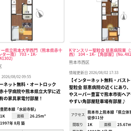
録
リー県立熊本大学西門（熊本県赤十
Kマンスリー聖粒会 慈恵病院東
ター南） 703・1K-
西） 104・1K-【角部屋】(No.482
41302)
熊本市西区
区
情報更新日 2026/08/02 17:33
26/08/02 09:55
【インターネット無料・バスト
ーネット無料・オートロック
聖粒会 慈恵病院の近くにあり
赤十字病院や熊本県立大学に近
やスーパー豊富で熊本市街へア
有の家具家電付部屋！
やすい角部屋駐車場有部屋♪
豊肥本線「水前寺駅」
熊本市上熊本線「県立体
アクセス
1K
26.25m²
面積
徒歩11分
1997年 8月 築
1K
25.67m
間取り
面積