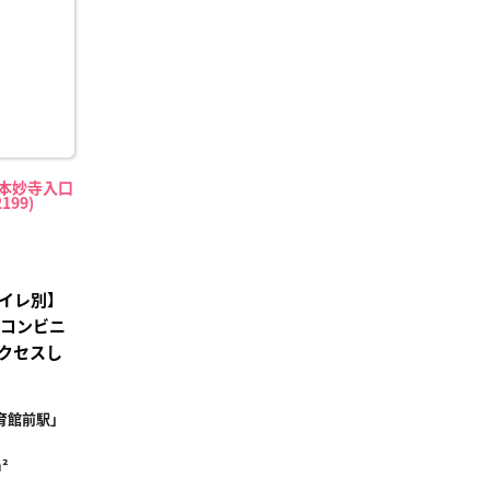
録
（本妙寺入口
199)
イレ別】
、コンビニ
クセスし
育館前駅」
²