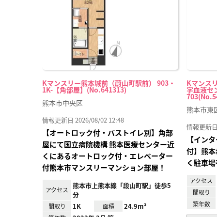
録
Kマンスリー熊本城前（蔚山町駅前） 903・
Kマンス
1K-【角部屋】(No.641313)
字血液セン
703(No.5
熊本市中央区
熊本市東
情報更新日 2026/08/02 12:48
情報更新日 20
【オートロック付・バストイレ別】角部
【インタ
屋にて国立病院機構 熊本医療センター近
付】熊本
くにあるオートロック付・エレベーター
く駐車場
付熊本市マンスリーマンション部屋！
アクセス
熊本市上熊本線「段山町駅」徒歩5
アクセス
間取り
分
築年数
1K
24.9m²
間取り
面積