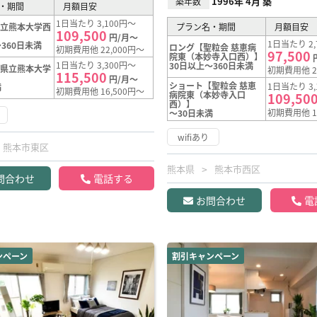
1996年 4月 築
築年数
・期間
月額目安
1日当たり 3,100円～
県立熊本大学西
プラン名・期間
月額目安
109,500
円/月～
1日当たり 2,
360日未満
ロング【聖粒会 慈恵病
初期費用他 22,000円～
97,500
院東（本妙寺入口西）】
1日当たり 3,300円～
30日以上～360日未満
【県立熊本大学
初期費用他 2
115,500
円/月～
ショート【聖粒会 慈恵
1日当たり 3,
満
初期費用他 16,500円～
病院東（本妙寺入口
109,50
西）】
初期費用他 1
～30日未満
wifiあり
熊本市東区
熊本県
熊本市西区
問合わせ
電話する
お問合わせ
電
ンペーン
割引キャンペーン