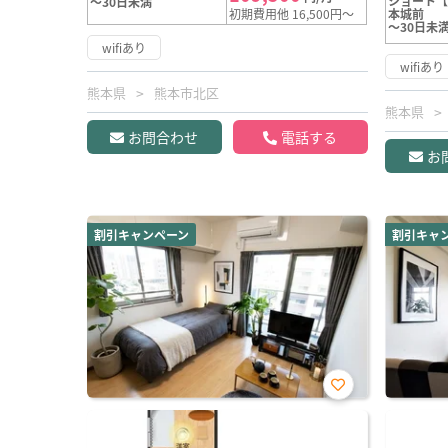
ショート【
～30日未満
初期費用他 16,500円～
本城前
～30日未
wifiあり
wifiあり
熊本県
熊本市北区
熊本県
お問合わせ
電話する
お
割引キャンペーン
割引キャ
お気
に入
り登