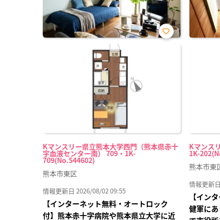
お気
に入
り登
録
Kマンスリー県立熊本大学西門（熊本県赤十
Kマンスリ
字血液センター南） 709・1K-
1K-202(N
709(No.544602)
熊本市東
熊本市東区
情報更新日 20
情報更新日 2026/08/02 09:55
【インタ
【インターネット無料・オートロック
健軍にあ
付】熊本赤十字病院や熊本県立大学に近