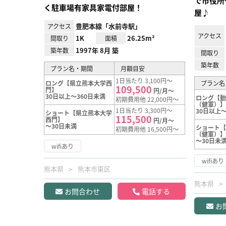
で市役所
く駐車場有家具家電付部屋！
屋♪
豊肥本線「水前寺駅」
アクセス
アクセス
1K
26.25m²
間取り
面積
1997年 8月 築
築年数
間取り
築年数
プラン名・期間
月額目安
1日当たり 3,100円～
ロング【県立熊本大学西
プラン名
109,500
門】
円/月～
30日以上～360日未満
ロング【
初期費用他 22,000円～
（健軍）
1日当たり 3,300円～
30日以上～
ショート【県立熊本大学
115,500
西門】
円/月～
～30日未満
ショート
初期費用他 16,500円～
（健軍）
～30日未
wifiあり
wifiあり
熊本県
熊本市東区
熊本県
お問合わせ
電話する
お