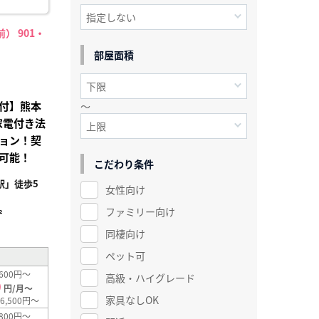
） 901・
部屋面積
付】熊本
～
家電付き法
ョン！契
可能！
こだわり条件
駅」徒歩5
女性向け
ファミリー向け
²
同棲向け
ペット可
600円～
高級・ハイグレード
0
円/月～
家具なしOK
6,500円～
800円～