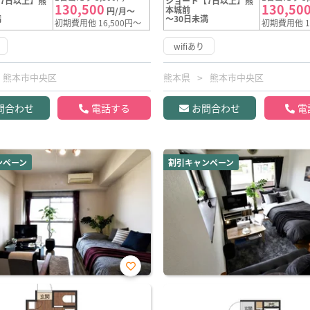
7日以上】熊
ショート【7日以上】熊
130,500
130,50
本城前
円/月～
満
～30日未満
初期費用他 16,500円～
初期費用他 1
wifiあり
熊本市中央区
熊本県
熊本市中央区
問合わせ
電話する
お問合わせ
電
ンペーン
割引キャンペーン
お気
に入
り登