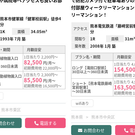
や病院等へアクセスも良いお部
で防犯カメラ付で駐車場ありの
付部屋ウィークリーマンション
リーマンション！
熊本市健軍線「健軍校前駅」徒歩4
分
熊本電気鉄道「藤崎宮前
アクセス
1K
34.05m²
分
面積
1993年 7月 築
1R
31m
間取り
面積
2008年 1月 築
築年数
・期間
月額目安
1日当たり 2,200円～
プラン名・期間
月額目安
動植物園入口
82,500
】
円/月～
1日当たり 4,
360日未満
ロング【滝田口駅前】
初期費用他 22,000円～
154,50
30日以上～360日未満
1日当たり 2,300円～
初期費用他 2
【動植物園入口
85,500
】
円/月～
1日当たり 4,
ショート【熊本電鉄藤崎
満
初期費用他 16,500円～
163,50
宮前駅東】
～30日未満
初期費用他 1
wifiあり
熊本市東区
熊本県
熊本市中央区
問合わせ
電話する
お問合わせ
電