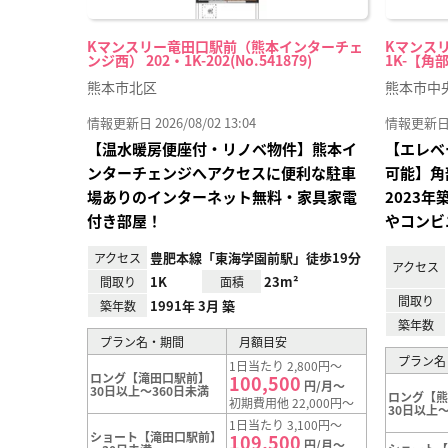
Kマンスリー竜田口駅前（熊本インターチェ
Kマンスリ
ンジ西） 202・1K-202(No.541879)
1K-【角部
熊本市北区
熊本市中
情報更新日 2026/08/02 13:04
情報更新日 20
【温水暖房便座付・リノベ物件】熊本イ
【エレベ
ンターチェンジへアクセスに便利な駐車
可能】角
場ありのインターネット無料・家具家電
2023
付き部屋！
やコンビ
豊肥本線「東海学園前駅」徒歩19分
アクセス
アクセス
1K
23m²
間取り
面積
間取り
1991年 3月 築
築年数
築年数
プラン名・期間
月額目安
プラン名
1日当たり 2,800円～
ロング【滝田口駅前】
100,500
円/月～
30日以上～360日未満
ロング【
初期費用他 22,000円～
30日以上～
1日当たり 3,100円～
ショート【滝田口駅前】
109,500
円/月～