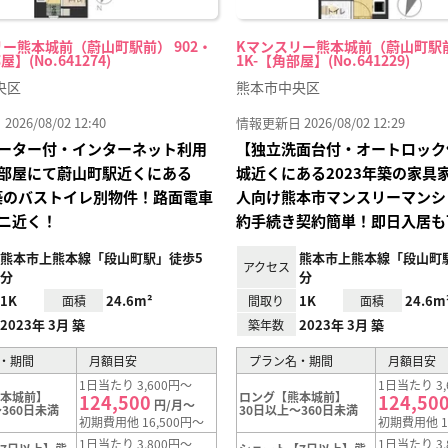
ー熊本城前（蔚山町駅前） 902・
Kマンスリー熊本城前（蔚山町駅前
屋】(No.641274)
1K-【角部屋】(No.641229)
央区
熊本市中央区
26/08/02 12:40
情報更新日 2026/08/02 12:29
ーター付・インターネット利用
【独立洗面台付・オートロック
部屋にて蔚山町駅近くにある
城近くにある2023年築の家具
年築のバストイレ別物件！路面電車
人向け熊本市マンスリーマンシ
ニ近く！
約手続き契約簡単！即日入居も
熊本市上熊本線「段山町駅」徒歩5
熊本市上熊本線「段山町
アクセス
分
分
1K
24.6m²
1K
24.6m
面積
間取り
面積
2023年 3月 築
2023年 3月 築
築年数
・期間
月額目安
プラン名・期間
月額目安
1日当たり 3,600円～
1日当たり 3,
熊本城前】
ロング【熊本城前】
124,500
124,50
円/月～
360日未満
30日以上～360日未満
初期費用他 16,500円～
初期費用他 1
1日当たり 3,800円～
1日当たり 3,