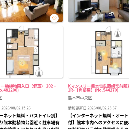
お気
に入
り登
録
ー動植物園入口（健軍） 202・
Kマンスリー熊本電鉄藤崎宮前駅東 
o.482200)
1R-【角部屋】(No.544270)
区
熊本市中央区
26/08/02 15:26
情報更新日 2026/08/02 23:37
ーネット無料・バストイレ別】
【インターネット無料・オート
り熊本動植物公園近く駐車場有
付】熊本市内へのアクセスに便