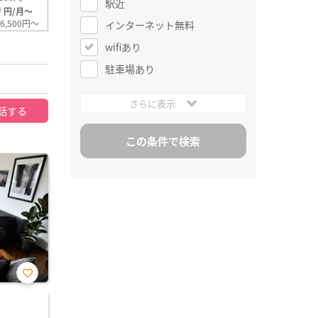
駅近
0
円/月～
6,500円～
インターネット無料
wifiあり
駐車場あり
さらに表示
話する
お気
に入
り登