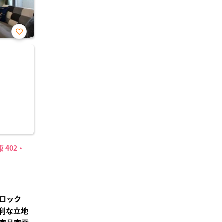
お気
に入
り登
録
402・
ロック
利な立地