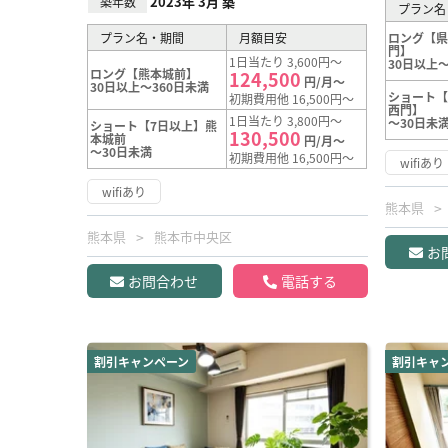
2023年 3月 築
築年数
プラン名
プラン名・期間
月額目安
ロング【
門】
1日当たり 3,600円～
30日以上～
ロング【熊本城前】
124,500
円/月～
30日以上～360日未満
ショート
初期費用他 16,500円～
西門】
1日当たり 3,800円～
～30日未
ショート【7日以上】熊
130,500
本城前
円/月～
～30日未満
初期費用他 16,500円～
wifiあり
wifiあり
熊本県
熊本県
熊本市中央区
お
お問合わせ
電話する
割引キャンペーン
割引キャ