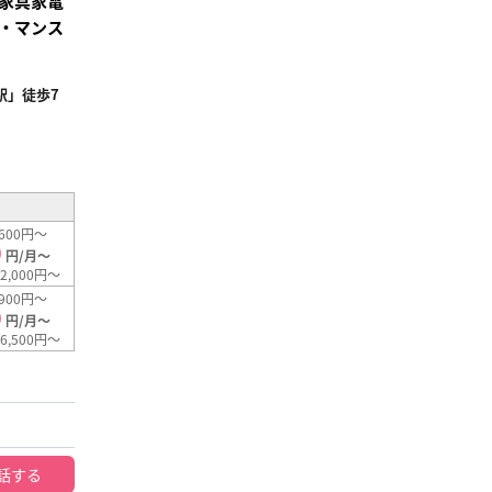
家具家電
・マンス
駅」徒歩7
²
600円～
0
円/月～
2,000円～
900円～
0
円/月～
6,500円～
話する