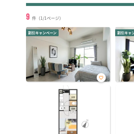
9
件（1/1ページ）
割引キャンペーン
割引キャ
お気
に入
り登
録