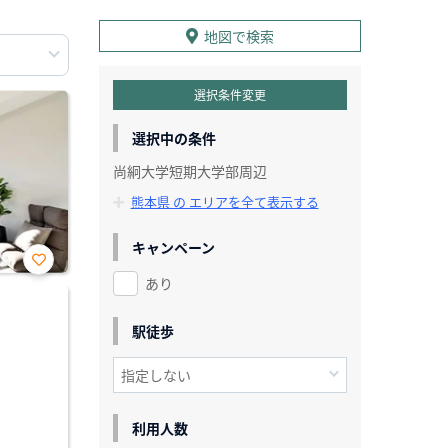
地図で検索
選択条件変更
選択中の条件
尚絅大学短期大学部周辺
熊本県 の エリアを全て表示する
キャンペーン
あり
お気
に入
り登
録
駅徒歩
利用人数