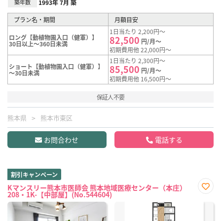
築年数
1993年 7月 築
プラン名・期間
月額目安
1日当たり 2,200円～
ロング【動植物園入口（健軍）】
82,500
円/月～
30日以上～360日未満
初期費用他 22,000円～
1日当たり 2,300円～
ショート【動植物園入口（健軍）】
85,500
円/月～
～30日未満
初期費用他 16,500円～
保証人不要
熊本県
熊本市東区
お問合わせ
電話する
割引キャンペーン
Kマンスリー熊本市医師会 熊本地域医療センター（本庄）
208・1K-【中部屋】(No.544604)
お気
に入
り登
録