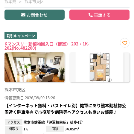
熊本県
熊本市東区
お問合わせ
電話する
割引キャンペーン
Kマンスリー動植物園入口（健軍） 202・1K-
202(No.482200)
お気
に入
り登
録
熊本市東区
情報更新日 2026/08/09 15:26
【インターネット無料・バストイレ別】健軍にあり熊本動植物公
園近く駐車場有で市役所や病院等へアクセスも良いお部屋♪
アクセス
熊本市健軍線「健軍校前駅」徒歩4分
間取り
1K
面積
34.05m²