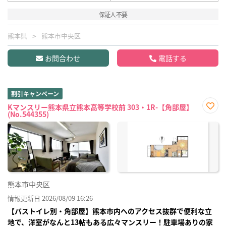
保証人不要
熊本県
熊本市中央区
お問合わせ
電話する
割引キャンペーン
Kマンスリー熊本県立熊本高等学校前 303・1R-【角部屋】
(No.544355)
お気
に入
り登
録
熊本市中央区
情報更新日 2026/08/09 16:26
【バストイレ別・角部屋】熊本市内へのアクセス抜群で便利な立
地で、洋室がなんと13帖もある広々マンスリー！駐車場ありの家