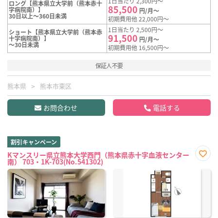
1日当たり 2,300円～
ロング【熊本県立大学前（熊本赤十
85,500
字病院南）】
円/月～
30日以上～360日未満
初期費用他 22,000円～
1日当たり 2,500円～
ショート【熊本県立大学前（熊本赤
91,500
十字病院南）】
円/月～
～30日未満
初期費用他 16,500円～
保証人不要
熊本県
熊本市東区
お問合わせ
電話する
割引キャンペーン
Kマンスリー県立熊本大学西門（熊本県赤十字血液センター
南） 703・1K-703(No.541302)
お気
に入
り登
録