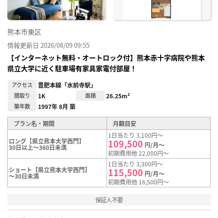
熊本市東区
情報更新日 2026/08/09 09:55
【インターネット無料・オートロック付】熊本赤十字病院や熊本
県立大学に近く駐車場有家具家電付部屋！
アクセス
豊肥本線「水前寺駅」
間取り
1K
面積
26.25m²
築年数
1997年 8月 築
プラン名・期間
月額目安
1日当たり 3,100円～
ロング【県立熊本大学西門】
109,500
円/月～
30日以上～360日未満
初期費用他 22,000円～
1日当たり 3,300円～
ショート【県立熊本大学西門】
115,500
円/月～
～30日未満
初期費用他 16,500円～
保証人不要