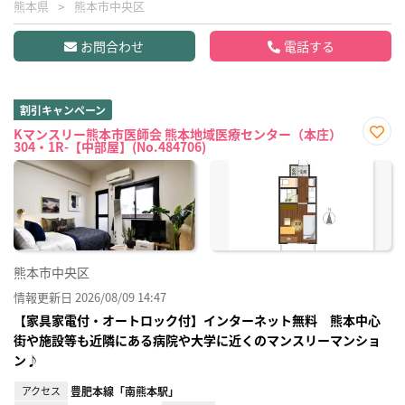
熊本県
熊本市中央区
お問合わせ
電話する
割引キャンペーン
Kマンスリー熊本市医師会 熊本地域医療センター（本庄）
304・1R-【中部屋】(No.484706)
お気
に入
り登
録
熊本市中央区
情報更新日 2026/08/09 14:47
【家具家電付・オートロック付】インターネット無料 熊本中心
街や施設等も近隣にある病院や大学に近くのマンスリーマンショ
ン♪
アクセス
豊肥本線「南熊本駅」