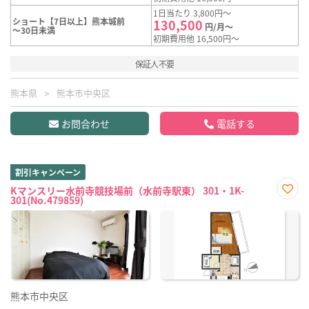
1日当たり 3,800円～
ショート【7日以上】熊本城前
130,500
円/月～
～30日未満
初期費用他 16,500円～
保証人不要
熊本県
熊本市中央区
お問合わせ
電話する
割引キャンペーン
Kマンスリー水前寺競技場前（水前寺駅東） 301・1K-
301(No.479859)
お気
に入
り登
録
熊本市中央区