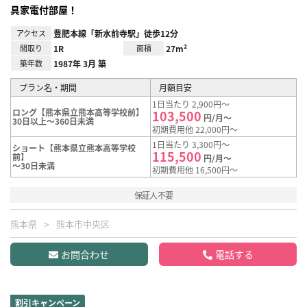
具家電付部屋！
アクセス
豊肥本線「新水前寺駅」徒歩12分
間取り
1R
面積
27m²
築年数
1987年 3月 築
プラン名・期間
月額目安
1日当たり 2,900円～
ロング【熊本県立熊本高等学校前】
103,500
円/月～
30日以上～360日未満
初期費用他 22,000円～
1日当たり 3,300円～
ショート【熊本県立熊本高等学校
115,500
前】
円/月～
～30日未満
初期費用他 16,500円～
保証人不要
熊本県
熊本市中央区
お問合わせ
電話する
割引キャンペーン