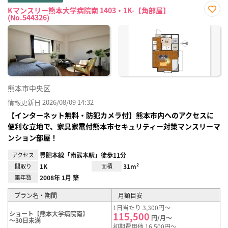
Kマンスリー熊本大学病院南 1403・1K-【角部屋】
(No.544326)
お気
に入
り登
録
熊本市中央区
情報更新日 2026/08/09 14:32
【インターネット無料・防犯カメラ付】熊本市内へのアクセスに
便利な立地で、家具家電付熊本市セキュリティー対策マンスリーマ
ンション部屋！
アクセス
豊肥本線「南熊本駅」徒歩11分
間取り
1K
面積
31m²
築年数
2008年 1月 築
プラン名・期間
月額目安
1日当たり 3,300円～
ショート【熊本大学病院南】
115,500
円/月～
～30日未満
初期費用他 16,500円～