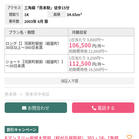
アクセス
三角線「熊本駅」徒歩15分
間取り
1K
面積
34.65m²
築年数
2003年 6月 築
プラン名・期間
月額目安
1日当たり 3,000円～
ロング【】河原町駅前（紺屋町）
106,500
円/月～
30日以上～360日未満
初期費用他 22,000円～
1日当たり 3,200円～
ショート【河原町駅前（紺屋町）】
112,500
円/月～
～30日未満
初期費用他 16,500円～
保証人不要
熊本県
熊本市中央区
お問合わせ
電話する
割引キャンペーン
Kマンスリー崇城大学前（桜が丘病院前） 301・1K-【角部