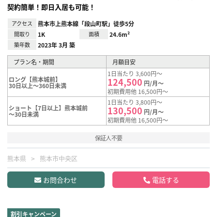
契約簡単！即日入居も可能！
アクセス
熊本市上熊本線「段山町駅」徒歩5分
間取り
1K
面積
24.6m²
築年数
2023年 3月 築
プラン名・期間
月額目安
1日当たり 3,600円～
ロング【熊本城前】
124,500
円/月～
30日以上～360日未満
初期費用他 16,500円～
1日当たり 3,800円～
ショート【7日以上】熊本城前
130,500
円/月～
～30日未満
初期費用他 16,500円～
保証人不要
熊本県
熊本市中央区
お問合わせ
電話する
割引キャンペーン