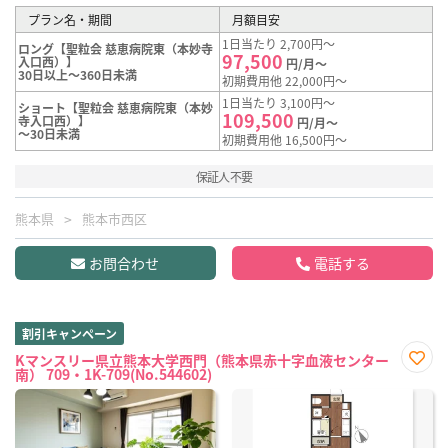
プラン名・期間
月額目安
1日当たり 2,700円～
ロング【聖粒会 慈恵病院東（本妙寺
97,500
入口西）】
円/月～
30日以上～360日未満
初期費用他 22,000円～
1日当たり 3,100円～
ショート【聖粒会 慈恵病院東（本妙
109,500
寺入口西）】
円/月～
～30日未満
初期費用他 16,500円～
保証人不要
熊本県
熊本市西区
お問合わせ
電話する
割引キャンペーン
Kマンスリー県立熊本大学西門（熊本県赤十字血液センター
南） 709・1K-709(No.544602)
お気
に入
り登
録