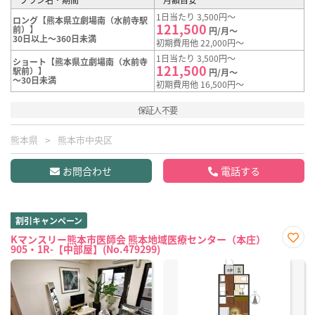
1日当たり 3,500円～
ロング【熊本県立劇場南（水前寺駅
121,500
前）】
円/月～
30日以上～360日未満
初期費用他 22,000円～
1日当たり 3,500円～
ショート【熊本県立劇場南（水前寺
121,500
駅前）】
円/月～
～30日未満
初期費用他 16,500円～
保証人不要
熊本県
熊本市中央区
お問合わせ
電話する
割引キャンペーン
Kマンスリー熊本市医師会 熊本地域医療センター（本庄）
905・1R-【中部屋】(No.479299)
お気
に入
り登
録