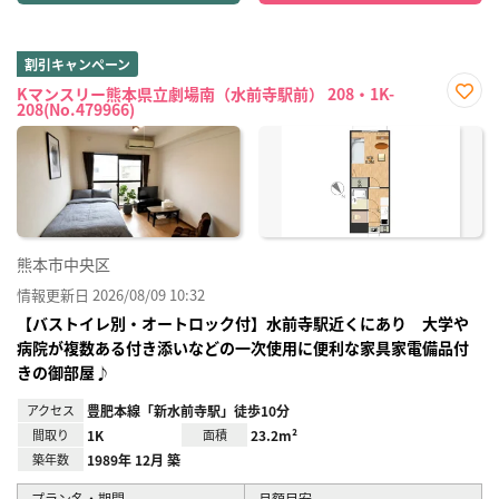
割引キャンペーン
Kマンスリー熊本県立劇場南（水前寺駅前） 208・1K-
208(No.479966)
お気
に入
り登
録
熊本市中央区
情報更新日 2026/08/09 10:32
【バストイレ別・オートロック付】水前寺駅近くにあり 大学や
病院が複数ある付き添いなどの一次使用に便利な家具家電備品付
きの御部屋♪
アクセス
豊肥本線「新水前寺駅」徒歩10分
間取り
1K
面積
23.2m²
築年数
1989年 12月 築
プラン名・期間
月額目安