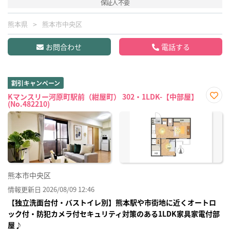
保証人不要
熊本県
熊本市中央区
お問合わせ
電話する
割引キャンペーン
Kマンスリー河原町駅前（紺屋町） 302・1LDK-【中部屋】
(No.482210)
お気
に入
り登
録
熊本市中央区
情報更新日 2026/08/09 12:46
【独立洗面台付・バストイレ別】熊本駅や市街地に近くオートロ
ック付・防犯カメラ付セキュリティ対策のある1LDK家具家電付部
屋♪