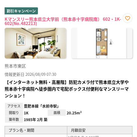
割引キャンペーン
Kマンスリー熊本県立大学前（熊本赤十字病院南） 602・1K-
602(No.482213)
お気
に入
り登
録
熊本市東区
情報更新日 2026/08/09 07:30
【インターネット無料・高層階】防犯カメラ付で熊本県立大学や
熊本赤十字病院へ徒歩圏内で宅配ボックス付便利なマンスリーマ
ンション！
アクセス
豊肥本線「水前寺駅」
間取り
1K
面積
20.25m²
築年数
1985年 2月 築
プラン名・期間
月額目安