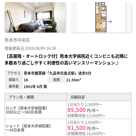
に入
り登
録
熊本市中央区
情報更新日 2026/08/09 16:38
【高層階・オートロック付】熊本大学病院近くコンビニも近隣に
多数あり過ごしやすく利便性の高いマンスリーマンション♪
アクセス
熊本市健軍線「九品寺交差点駅」徒歩5分
間取り
1K
面積
21.56m²
築年数
1991年 6月 築
プラン名・期間
月額目安
1日当たり 2,300円～
ロング【熊本大学病院東】
85,500
円/月～
30日以上～360日未満
初期費用他 22,000円～
1日当たり 2,500円～
ショート【熊本大学病院東】
91,500
円/月～
～30日未満
初期費用他 16,500円～