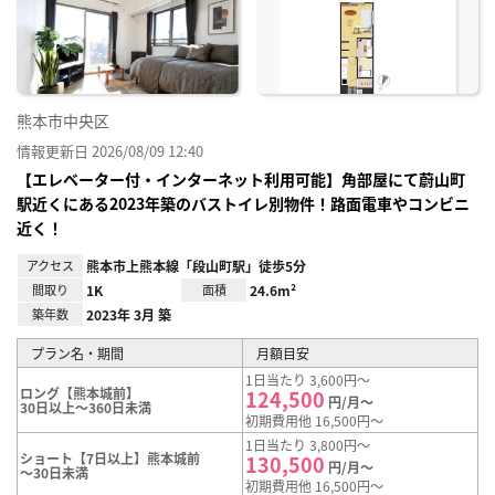
り登
録
熊本市中央区
情報更新日 2026/08/09 12:40
【エレベーター付・インターネット利用可能】角部屋にて蔚山町
駅近くにある2023年築のバストイレ別物件！路面電車やコンビニ
近く！
アクセス
熊本市上熊本線「段山町駅」徒歩5分
間取り
1K
面積
24.6m²
築年数
2023年 3月 築
プラン名・期間
月額目安
1日当たり 3,600円～
ロング【熊本城前】
124,500
円/月～
30日以上～360日未満
初期費用他 16,500円～
1日当たり 3,800円～
ショート【7日以上】熊本城前
130,500
円/月～
～30日未満
初期費用他 16,500円～