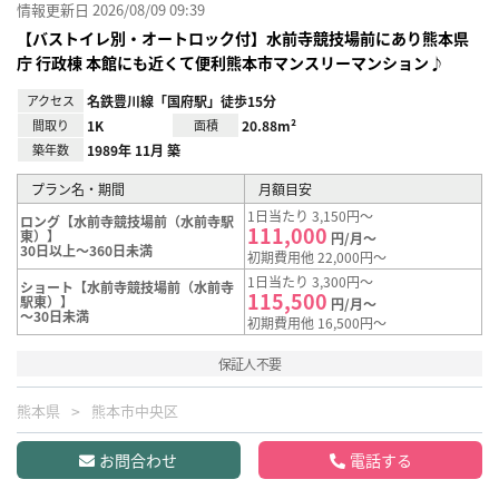
情報更新日 2026/08/09 09:39
【バストイレ別・オートロック付】水前寺競技場前にあり熊本県
庁 行政棟 本館にも近くて便利熊本市マンスリーマンション♪
アクセス
名鉄豊川線「国府駅」徒歩15分
間取り
1K
面積
20.88m²
築年数
1989年 11月 築
プラン名・期間
月額目安
1日当たり 3,150円～
ロング【水前寺競技場前（水前寺駅
111,000
東）】
円/月～
30日以上～360日未満
初期費用他 22,000円～
1日当たり 3,300円～
ショート【水前寺競技場前（水前寺
115,500
駅東）】
円/月～
～30日未満
初期費用他 16,500円～
保証人不要
熊本県
熊本市中央区
お問合わせ
電話する