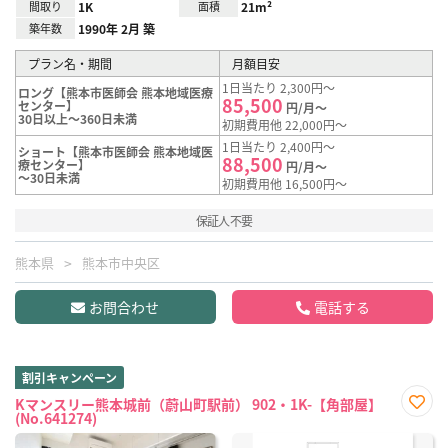
間取り
1K
面積
21m²
築年数
1990年 2月 築
プラン名・期間
月額目安
1日当たり 2,300円～
ロング【熊本市医師会 熊本地域医療
85,500
センター】
円/月～
30日以上～360日未満
初期費用他 22,000円～
1日当たり 2,400円～
ショート【熊本市医師会 熊本地域医
88,500
療センター】
円/月～
～30日未満
初期費用他 16,500円～
保証人不要
熊本県
熊本市中央区
お問合わせ
電話する
割引キャンペーン
Kマンスリー熊本城前（蔚山町駅前） 902・1K-【角部屋】
(No.641274)
お気
に入