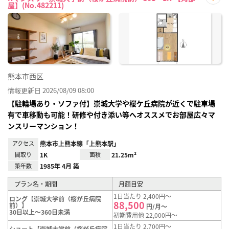
屋】(No.482211)
お気
に入
り登
録
熊本市西区
情報更新日 2026/08/09 08:00
【駐輪場あり・ソファ付】崇城大学や桜ケ丘病院が近くで駐車場
有で車移動も可能！研修や付き添い等へオススメでお部屋広々マ
ンスリーマンション！
アクセス
熊本市上熊本線「上熊本駅」
間取り
1K
面積
21.25m²
築年数
1985年 4月 築
プラン名・期間
月額目安
1日当たり 2,400円～
ロング【崇城大学前（桜が丘病院
88,500
前）】
円/月～
30日以上～360日未満
初期費用他 22,000円～
1日当たり 2,700円～
ショート【崇城大学前（桜が丘病院