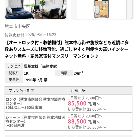
熊本市中央区
情報更新日 2026/08/09 16:23
【オートロック付・収納棚付】熊本中心街や施設なども近隣に多
数ありスムーズに移動可能、過ごしやすく利便性の高いインター
ネット無料・家具家電付マンスリーマンション♪
アクセス
豊肥本線「南熊本駅」
間取り
1K
面積
24m²
築年数
1990年 2月 築
プラン名・期間
月額目安
1日当たり 2,300円～
ロング【熊本市医師会 熊本地域医療
85,500
センター】
円/月～
30日以上～360日未満
初期費用他 22,000円～
1日当たり 2,400円～
ショート【熊本市医師会 熊本地域医
88,500
療センター】
円/月～
～30日未満
初期費用他 16,500円～