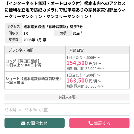
【インターネット無料・オートロック付】熊本市内へのアクセス
に便利な立地で防犯カメラ付で駐車場ありの家具家電付部屋ウィ
ークリーマンション・マンスリーマンション！
アクセス
熊本電気鉄道「藤崎宮前駅」徒歩7分
間取り
1R
面積
31m²
築年数
2008年 1月 築
プラン名・期間
月額目安
1日当たり 4,600円～
ロング【滝田口駅前】
154,500
円/月～
30日以上～360日未満
初期費用他 22,000円～
1日当たり 4,900円～
ショート【熊本電鉄藤崎宮前駅東】
163,500
円/月～
～30日未満
初期費用他 16,500円～
保証人不要
熊本県
熊本市中央区
お問合わせ
電話する