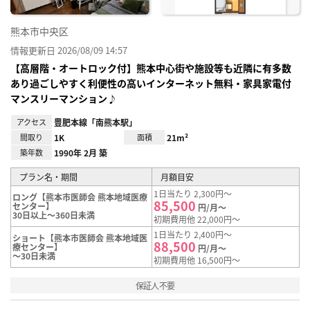
熊本市中央区
情報更新日 2026/08/09 14:57
【高層階・オートロック付】熊本中心街や施設等も近隣に有多数
あり過ごしやすく利便性の高いインターネット無料・家具家電付
マンスリーマンション♪
アクセス
豊肥本線「南熊本駅」
間取り
1K
面積
21m²
築年数
1990年 2月 築
プラン名・期間
月額目安
1日当たり 2,300円～
ロング【熊本市医師会 熊本地域医療
85,500
センター】
円/月～
30日以上～360日未満
初期費用他 22,000円～
1日当たり 2,400円～
ショート【熊本市医師会 熊本地域医
88,500
療センター】
円/月～
～30日未満
初期費用他 16,500円～
保証人不要