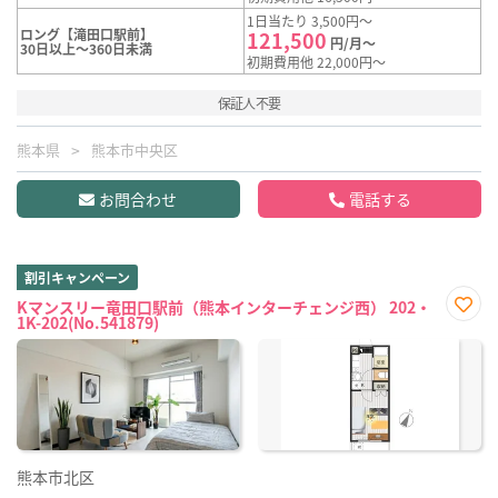
1日当たり 3,500円～
ロング【滝田口駅前】
121,500
円/月～
30日以上～360日未満
初期費用他 22,000円～
保証人不要
熊本県
熊本市中央区
お問合わせ
電話する
割引キャンペーン
Kマンスリー竜田口駅前（熊本インターチェンジ西） 202・
1K-202(No.541879)
お気
に入
り登
録
熊本市北区