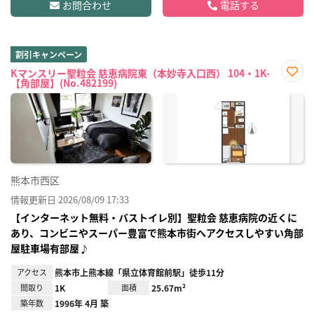
お問合わせ
電話する
割引キャンペーン
Kマンスリー聖粒会 慈恵病院東（本妙寺入口西） 104・1K-
【角部屋】(No.482199)
お気
に入
り登
録
熊本市西区
情報更新日 2026/08/09 17:33
【インターネット無料・バストイレ別】聖粒会 慈恵病院の近くに
あり、コンビニやスーパー豊富で熊本市街へアクセスしやすい角部
屋駐車場有部屋♪
アクセス
熊本市上熊本線「県立体育館前駅」徒歩11分
間取り
1K
面積
25.67m²
築年数
1996年 4月 築