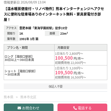
情報更新日 2026/08/09 13:04
【温水暖房便座付・リノベ物件】熊本インターチェンジへアクセ
スに便利な駐車場ありのインターネット無料・家具家電付き部
屋！
アクセス
豊肥本線「東海学園前駅」徒歩19分
間取り
1K
面積
23m²
築年数
1991年 3月 築
プラン名・期間
月額目安
1日当たり 2,800円～
ロング【滝田口駅前】
100,500
円/月～
30日以上～360日未満
初期費用他 22,000円～
1日当たり 3,100円～
ショート【滝田口駅前】
109,500
円/月～
～30日未満
初期費用他 16,500円～
保証人不要
熊本県
熊本市北区
お問合わせ
電話する