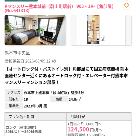
Kマンスリー熊本城前（蔚山町駅前） 903・1K-【角部屋】
(No.641313)
お気
に入
り登
録
熊本市中央区
情報更新日 2026/08/09 12:48
【オートロック付・バストイレ別】角部屋にて国立病院機構 熊本
医療センター近くにあるオートロック付・エレベーター付熊本市
マンスリーマンション部屋！
アクセス
熊本市上熊本線「段山町駅」徒歩5分
間取り
1K
面積
24.9m²
築年数
2023年 3月 築
プラン名・期間
月額目安
1日当たり 3,600円～
ロング【熊本城前】
124,500
円/月～
30日以上～360日未満
初期費用他 16,500円～