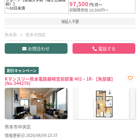
97,500
前）】
円/月～
～30日未満
初期費用他 16,500円～
保証人不要
熊本県
熊本市西区
お問合わせ
電話する
割引キャンペーン
Kマンスリー熊本電鉄藤崎宮前駅東 402・1R-【角部屋】
(No.544270)
お気
に入
り登
録
熊本市中央区
情報更新日 2026/08/09 23:37