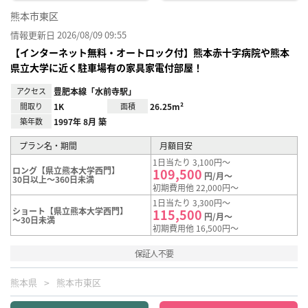
熊本市東区
情報更新日 2026/08/09 09:55
【インターネット無料・オートロック付】熊本赤十字病院や熊本
県立大学に近く駐車場有の家具家電付部屋！
アクセス
豊肥本線「水前寺駅」
間取り
1K
面積
26.25m²
築年数
1997年 8月 築
プラン名・期間
月額目安
1日当たり 3,100円～
ロング【県立熊本大学西門】
109,500
円/月～
30日以上～360日未満
初期費用他 22,000円～
1日当たり 3,300円～
ショート【県立熊本大学西門】
115,500
円/月～
～30日未満
初期費用他 16,500円～
保証人不要
熊本県
熊本市東区