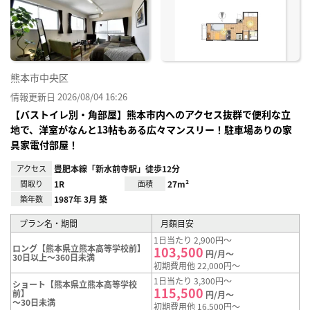
り登
録
熊本市中央区
情報更新日 2026/08/04 16:26
【バストイレ別・角部屋】熊本市内へのアクセス抜群で便利な立
地で、洋室がなんと13帖もある広々マンスリー！駐車場ありの家
具家電付部屋！
アクセス
豊肥本線「新水前寺駅」徒歩12分
間取り
1R
面積
27m²
築年数
1987年 3月 築
プラン名・期間
月額目安
1日当たり 2,900円～
ロング【熊本県立熊本高等学校前】
103,500
円/月～
30日以上～360日未満
初期費用他 22,000円～
1日当たり 3,300円～
ショート【熊本県立熊本高等学校
115,500
前】
円/月～
～30日未満
初期費用他 16,500円～