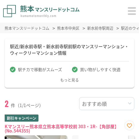
熊本マンスリードットコム
熊本市中央区
新水前寺駅周辺
駅近のウ
駅近/新水前寺駅・新水前寺駅前駅のマンスリーマンション・
ウィークリーマンション情報
駅チカで移動がスムーズ
買い物がしやすく快適
もっと見る
2
件（1/1ページ）
割引キャンペーン
Kマンスリー熊本県立熊本高等学校前 303・1R-【角部屋】
(No.544355)
お気
に入