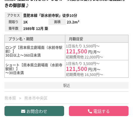
きの御部屋♪
アクセス
豊肥本線「新水前寺駅」徒歩10分
間取り
1K
面積
23.2m²
築年数
1989年 12月 築
プラン名・期間
月額目安
1日当たり 3,500円～
ロング【熊本県立劇場南（水前寺駅
121,500
前）】
円/月～
30日以上～360日未満
初期費用他 22,000円～
1日当たり 3,500円～
ショート【熊本県立劇場南（水前寺
121,500
駅前）】
円/月～
～30日未満
初期費用他 16,500円～
駅近
熊本県
熊本市中央区
お問合わせ
電話する