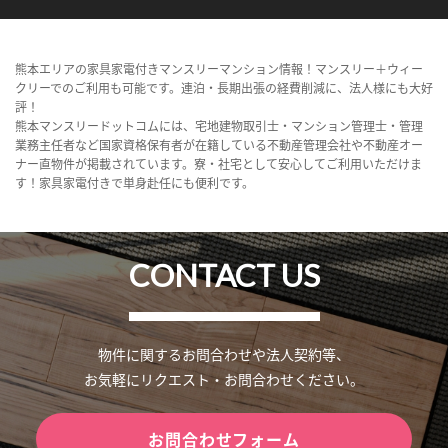
熊本エリアの家具家電付きマンスリーマンション情報！マンスリー＋ウィー
クリーでのご利用も可能です。連泊・長期出張の経費削減に、法人様にも大好
評！
熊本マンスリードットコムには、宅地建物取引士・マンション管理士・管理
業務主任者など国家資格保有者が在籍している不動産管理会社や不動産オー
ナー直物件が掲載されています。寮・社宅として安心してご利用いただけま
す！家具家電付きで単身赴任にも便利です。
CONTACT US
物件に関するお問合わせや法人契約等、
お気軽にリクエスト・お問合わせください。
お問合わせフォーム