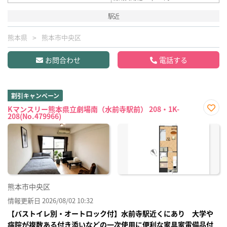
駅近
熊本県
熊本市中央区
お問合わせ
電話する
割引キャンペーン
Kマンスリー熊本県立劇場南（水前寺駅前） 208・1K-
208(No.479966)
お気
に入
り登
録
熊本市中央区
情報更新日 2026/08/02 10:32
【バストイレ別・オートロック付】水前寺駅近くにあり 大学や
病院が複数ある付き添いなどの一次使用に便利な家具家電備品付