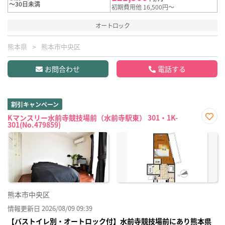
～30日未満
初期費用他 16,500円～
オートロック
熊本県
熊本市中央区
お問合わせ
電話する
割引キャンペーン
Kマンスリー水前寺競技場前（水前寺駅東） 301・1K-
301(No.479859)
お気
に入
り登
録
熊本市中央区
情報更新日 2026/08/09 09:39
【バストイレ別・オートロック付】水前寺競技場前にあり熊本県