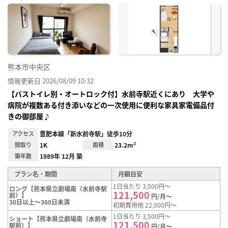
に入
り登
録
熊本市中央区
情報更新日 2026/08/09 10:32
【バストイレ別・オートロック付】水前寺駅近くにあり 大学や
病院が複数ある付き添いなどの一次使用に便利な家具家電備品付
きの御部屋♪
アクセス
豊肥本線「新水前寺駅」徒歩10分
間取り
1K
面積
23.2m²
築年数
1989年 12月 築
プラン名・期間
月額目安
1日当たり 3,500円～
ロング【熊本県立劇場南（水前寺駅
121,500
前）】
円/月～
30日以上～360日未満
初期費用他 22,000円～
1日当たり 3,500円～
ショート【熊本県立劇場南（水前寺
121,500
駅前）】
円/月～