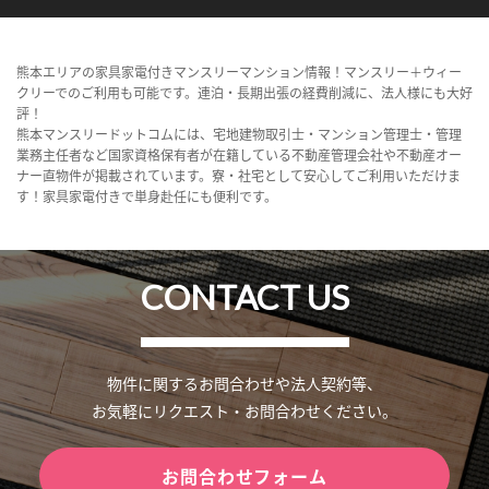
熊本エリアの家具家電付きマンスリーマンション情報！マンスリー＋ウィー
クリーでのご利用も可能です。連泊・長期出張の経費削減に、法人様にも大好
評！
熊本マンスリードットコムには、宅地建物取引士・マンション管理士・管理
業務主任者など国家資格保有者が在籍している不動産管理会社や不動産オー
ナー直物件が掲載されています。寮・社宅として安心してご利用いただけま
す！家具家電付きで単身赴任にも便利です。
CONTACT US
物件に関するお問合わせや法人契約等、
お気軽にリクエスト・お問合わせください。
お問合わせフォーム