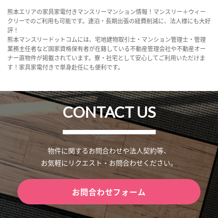
熊本エリアの家具家電付きマンスリーマンション情報！マンスリー＋ウィー
クリーでのご利用も可能です。連泊・長期出張の経費削減に、法人様にも大好
評！
熊本マンスリードットコムには、宅地建物取引士・マンション管理士・管理
業務主任者など国家資格保有者が在籍している不動産管理会社や不動産オー
ナー直物件が掲載されています。寮・社宅として安心してご利用いただけま
す！家具家電付きで単身赴任にも便利です。
CONTACT US
物件に関するお問合わせや法人契約等、
お気軽にリクエスト・お問合わせください。
お問合わせフォーム