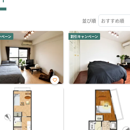
並び順
ンペーン
割引キャンペーン
お気
に入
り登
録