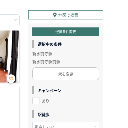
地図で検索
選択条件変更
選択中の条件
新水前寺駅
新水前寺駅前駅
駅を変更
お気
に入
キャンペーン
り登
録
あり
駅徒歩