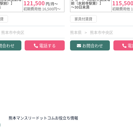
121,500
115,50
寺駅前）】
前（水前寺駅東）】
円/月～
満
～30日未満
初期費用他 16,500円～
初期費用他 1
賃貸
家具付賃貸
熊本市中央区
熊本県
熊本市中央区
問合わせ
電話する
お問合わせ
電
N
熊本マンスリードットコムお役立ち情報