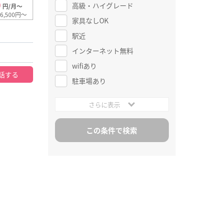
0
高級・ハイグレード
円/月～
6,500円～
家具なしOK
駅近
インターネット無料
wifiあり
話する
駐車場あり
さらに表示