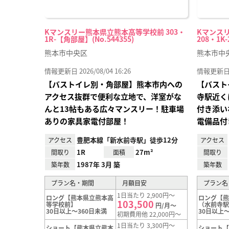
Kマンスリー熊本県立熊本高等学校前 303・
Kマンス
1R-【角部屋】(No.544355)
208・1K-
熊本市中央区
熊本市中
情報更新日 2026/08/04 16:26
情報更新日 20
【バストイレ別・角部屋】熊本市内への
【バスト
アクセス抜群で便利な立地で、洋室がな
寺駅近く
んと13帖もある広々マンスリー！駐車場
付き添い
ありの家具家電付部屋！
電備品付
豊肥本線「新水前寺駅」徒歩12分
アクセス
アクセス
1R
27m²
間取り
面積
間取り
1987年 3月 築
築年数
築年数
プラン名・期間
月額目安
プラン名
1日当たり 2,900円～
ロング【熊本県立熊本高
ロング【
103,500
等学校前】
（水前寺
円/月～
30日以上～360日未満
30日以上～
初期費用他 22,000円～
1日当たり 3,300円～
ショート【熊本県立熊本
ショート