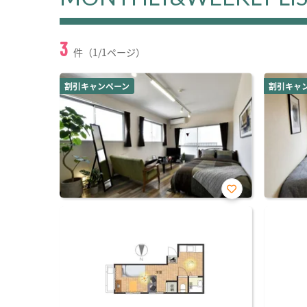
3
件（1/1ページ）
割引キャンペーン
割引キャ
お気
に入
り登
録