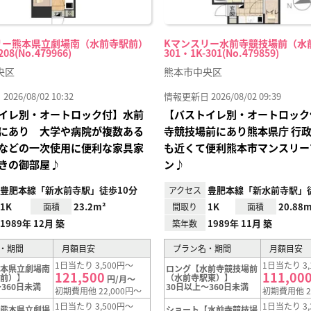
リー熊本県立劇場南（水前寺駅前）
Kマンスリー水前寺競技場前（水
208(No.479966)
301・1K-301(No.479859)
央区
熊本市中央区
26/08/02 10:32
情報更新日 2026/08/02 09:39
イレ別・オートロック付】水前
【バストイレ別・オートロック
にあり 大学や病院が複数ある
寺競技場前にあり熊本県庁 行政
などの一次使用に便利な家具家
も近くて便利熊本市マンスリー
きの御部屋♪
ン♪
豊肥本線「新水前寺駅」徒歩10分
豊肥本線「新水前寺駅」徒
アクセス
1K
23.2m²
1K
20.88m
面積
間取り
面積
1989年 12月 築
1989年 11月 築
築年数
・期間
月額目安
プラン名・期間
月額目安
1日当たり 3,500円～
1日当たり 3,
熊本県立劇場南
ロング【水前寺競技場前
121,500
111,00
駅前）】
（水前寺駅東）】
円/月～
360日未満
30日以上～360日未満
初期費用他 22,000円～
初期費用他 2
1日当たり 3,500円～
1日当たり 3,
【熊本県立劇場
ショート【水前寺競技場