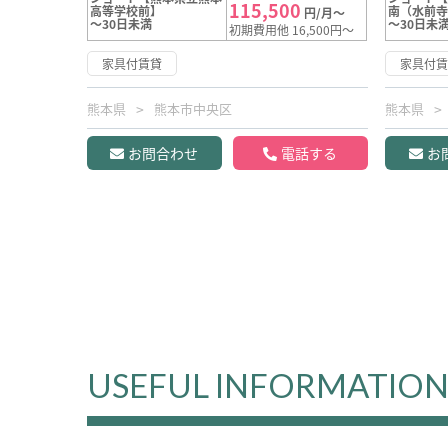
115,500
高等学校前】
南（水前
円/月～
～30日未満
～30日未
初期費用他 16,500円～
家具付賃貸
家具付
熊本県
熊本市中央区
熊本県
お問合わせ
電話する
お
USEFUL INFORMATIO