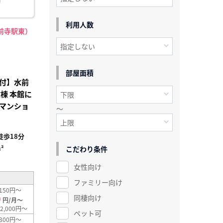
利用人数
前寺駅東）
部屋面積
付】水前
棟 本館に
マンショ
～
歩18分
²
こだわり条件
女性向け
ファミリー向け
150円～
0
同棲向け
円/月～
2,000円～
ペット可
300円～