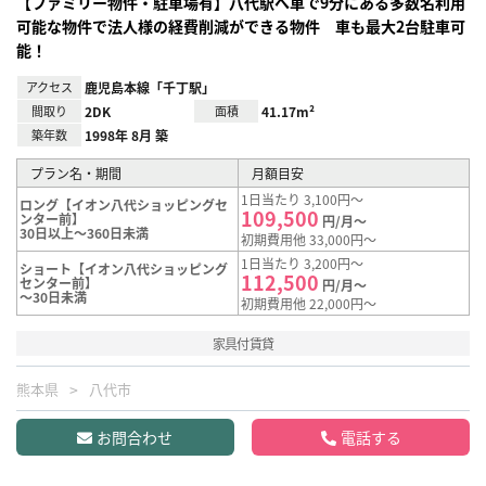
【ファミリー物件・駐車場有】八代駅へ車で9分にある多数名利用
可能な物件で法人様の経費削減ができる物件 車も最大2台駐車可
能！
アクセス
鹿児島本線「千丁駅」
間取り
2DK
面積
41.17m²
築年数
1998年 8月 築
プラン名・期間
月額目安
1日当たり 3,100円～
ロング【イオン八代ショッピングセ
109,500
ンター前】
円/月～
30日以上～360日未満
初期費用他 33,000円～
1日当たり 3,200円～
ショート【イオン八代ショッピング
112,500
センター前】
円/月～
～30日未満
初期費用他 22,000円～
家具付賃貸
熊本県
八代市
お問合わせ
電話する