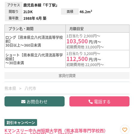
アクセス
鹿児島本線「千丁駅」
間取り
2LDK
面積
46.2m²
築年数
1988年 6月 築
プラン名・期間
月額目安
1日当たり 2,900円～
ロング【熊本県立八代清流高等学校
103,500
前】
円/月～
30日以上～360日未満
初期費用他 33,000円～
1日当たり 3,200円～
ショート【熊本県立八代清流高等学
112,500
校前】
円/月～
～30日未満
初期費用他 22,000円～
家具付賃貸
熊本県
八代市
お問合わせ
電話する
割引キャンペーン
Kマンスリー中九州短期大学西（熊本高等専門学校西）