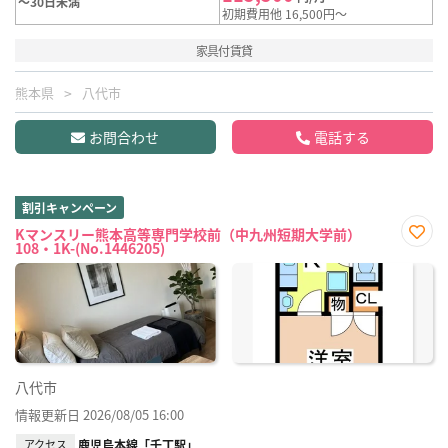
～30日未満
初期費用他 16,500円～
家具付賃貸
熊本県
八代市
お問合わせ
電話する
割引キャンペーン
Kマンスリー熊本高等専門学校前（中九州短期大学前）
108・1K-(No.1446205)
お気
に入
り登
録
八代市
情報更新日 2026/08/05 16:00
アクセス
鹿児島本線「千丁駅」