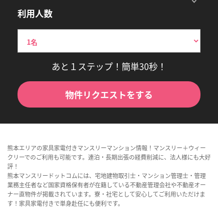
利用人数
あと１ステップ！簡単30秒！
物件リクエストをする
熊本エリアの家具家電付きマンスリーマンション情報！マンスリー＋ウィー
クリーでのご利用も可能です。連泊・長期出張の経費削減に、法人様にも大好
評！
熊本マンスリードットコムには、宅地建物取引士・マンション管理士・管理
業務主任者など国家資格保有者が在籍している不動産管理会社や不動産オー
ナー直物件が掲載されています。寮・社宅として安心してご利用いただけま
す！家具家電付きで単身赴任にも便利です。