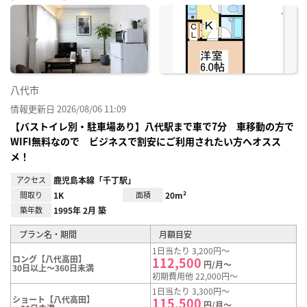
に入
り登
録
八代市
情報更新日 2026/08/06 11:09
【バストイレ別・駐車場あり】八代駅まで車で7分 車移動の方で
WIFI無料なので ビジネスで割安にご利用されたい方へオスス
メ！
アクセス
鹿児島本線「千丁駅」
間取り
1K
面積
20m²
築年数
1995年 2月 築
プラン名・期間
月額目安
1日当たり 3,200円～
ロング【八代高田】
112,500
円/月～
30日以上～360日未満
初期費用他 22,000円～
1日当たり 3,300円～
ショート【八代高田】
115,500
円/月～