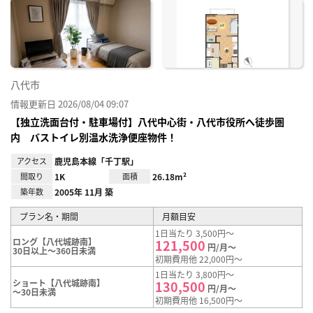
に入
り登
録
八代市
情報更新日 2026/08/04 09:07
【独立洗面台付・駐車場付】八代中心街・八代市役所へ徒歩圏
内 バストイレ別温水洗浄便座物件！
アクセス
鹿児島本線「千丁駅」
間取り
1K
面積
26.18m²
築年数
2005年 11月 築
プラン名・期間
月額目安
1日当たり 3,500円～
ロング【八代城跡南】
121,500
円/月～
30日以上～360日未満
初期費用他 22,000円～
1日当たり 3,800円～
ショート【八代城跡南】
130,500
円/月～
～30日未満
初期費用他 16,500円～