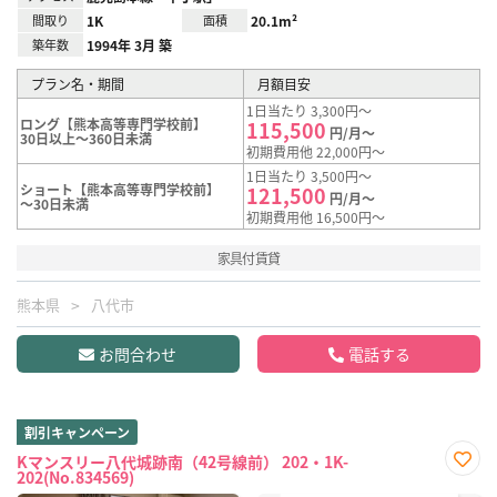
間取り
1K
面積
20.1m²
築年数
1994年 3月 築
プラン名・期間
月額目安
1日当たり 3,300円～
ロング【熊本高等専門学校前】
115,500
円/月～
30日以上～360日未満
初期費用他 22,000円～
1日当たり 3,500円～
ショート【熊本高等専門学校前】
121,500
円/月～
～30日未満
初期費用他 16,500円～
家具付賃貸
熊本県
八代市
お問合わせ
電話する
割引キャンペーン
Kマンスリー八代城跡南（42号線前） 202・1K-
202(No.834569)
お気