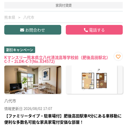
家具付賃貸
熊本県
八代市
お問合わせ
電話する
割引キャンペーン
Kマンスリー熊本県立八代清流高等学校前（肥後高田駅北）
C-7・2LDK-C-7(No.834572)
お気
に入
り登
録
八代市
情報更新日 2026/08/02 17:07
【ファミリータイプ・駐車場付】肥後高田駅車4分にある車移動に
便利な多数名可能な家具家電付安価な部屋！