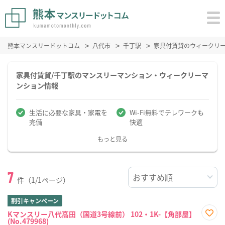
熊本マンスリードットコム
八代市
千丁駅
家具付賃貸のウィークリ
家具付賃貸/千丁駅のマンスリーマンション・ウィークリーマ
ンション情報
生活に必要な家具・家電を
Wi-Fi無料でテレワークも
完備
快適
もっと見る
7
件（1/1ページ）
割引キャンペーン
Kマンスリー八代高田（国道3号線前） 102・1K-【角部屋】
(No.479968)
お気