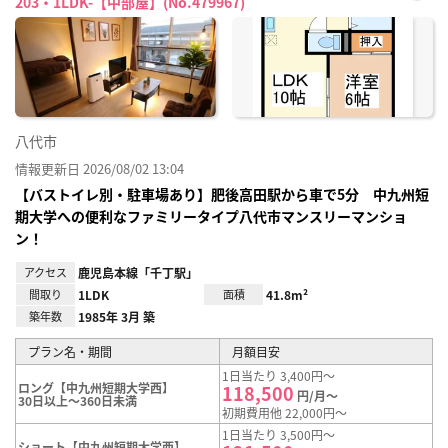
203・1LDK-【中部屋】(No.479967)
お気
に入
り登
録
八代市
情報更新日 2026/08/02 13:04
【バストイレ別・駐車場あり】肥後高田駅から車で5分 中九州短
期大学への便利なファミリータイプ八代市マンスリーマンショ
ン！
アクセス
鹿児島本線「千丁駅」
間取り
1LDK
面積
41.8m²
築年数
1985年 3月 築
プラン名・期間
月額目安
1日当たり 3,400円～
ロング【中九州短期大学西】
118,500
円/月～
30日以上～360日未満
初期費用他 22,000円～
1日当たり 3,500円～
ショート【中九州短期大学西】