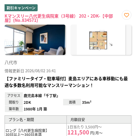
割引キャンペーン
Kマンスリー八代更生病院東（3号線） 202・2DK-【中部
屋】(No.834571)
お気
に入
り登
録
八代市
情報更新日 2026/08/02 16:41
【ファミリータイプ・駐車場付】麦島エリアにある車移動にも最
適な多数名利用可能なマンスリーマンション！
アクセス
鹿児島本線「千丁駅」
間取り
2DK
面積
35m²
築年数
1980年 1月 築
プラン名・期間
月額目安
1日当たり 3,500円～
ロング【八代更生病院東】
121,500
円/月～
30日以上～360日未満