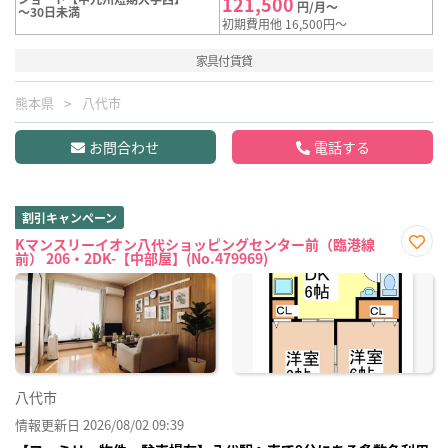
121,500
円/月～
～30日未満
初期費用他 16,500円～
家具付賃貸
熊本県
八代市
お問合わせ
電話する
割引キャンペーン
Kマンスリーイオン八代ショッピングセンター前（臨港線
前） 206・2DK-【中部屋】(No.479969)
お気
に入
り登
録
八代市
情報更新日 2026/08/02 09:39