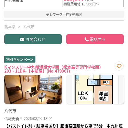
～30日未満
初期費用他 16,500円～
テレワーク・在宅勤務可
熊本県
八代市
お問合わせ
電話する
割引キャンペーン
Kマンスリー中九州短期大学西（熊本高等専門学校西）
203・1LDK-【中部屋】(No.479967)
お気
に入
り登
録
八代市
情報更新日 2026/08/02 13:04
【バストイレ別・駐車場あり】肥後高田駅から車で5分 中九州短