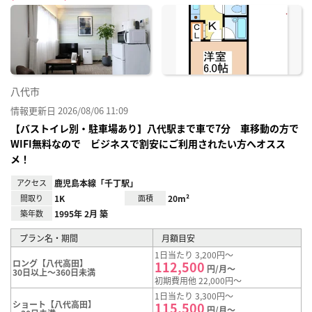
に入
り登
録
八代市
情報更新日 2026/08/06 11:09
【バストイレ別・駐車場あり】八代駅まで車で7分 車移動の方で
WIFI無料なので ビジネスで割安にご利用されたい方へオスス
メ！
アクセス
鹿児島本線「千丁駅」
間取り
1K
面積
20m²
築年数
1995年 2月 築
プラン名・期間
月額目安
1日当たり 3,200円～
ロング【八代高田】
112,500
円/月～
30日以上～360日未満
初期費用他 22,000円～
1日当たり 3,300円～
ショート【八代高田】
115,500
円/月～