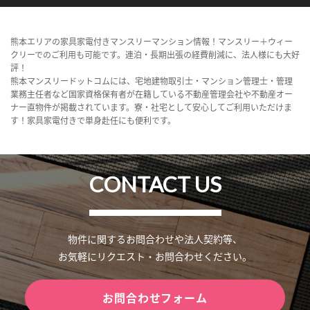
熊本エリアの家具家電付きマンスリーマンション情報！マンスリー＋ウィー
クリーでのご利用も可能です。連泊・長期出張の経費削減に、法人様にも大好
評！
熊本マンスリードットコムには、宅地建物取引士・マンション管理士・管理
業務主任者など国家資格保有者が在籍している不動産管理会社や不動産オー
ナー直物件が掲載されています。寮・社宅として安心してご利用いただけま
す！家具家電付きで単身赴任にも便利です。
CONTACT US
物件に関するお問合わせや法人契約等、
お気軽にリクエスト・お問合わせください。
お問合わせフォーム