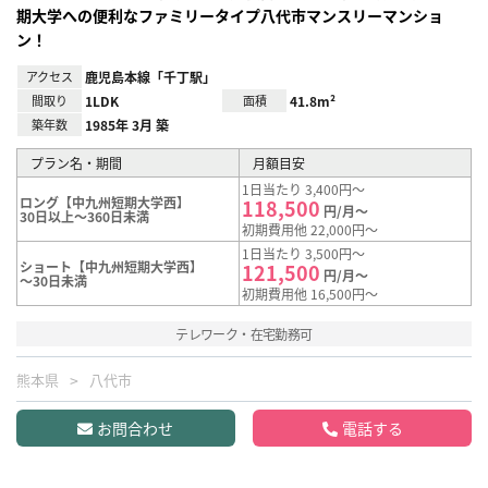
期大学への便利なファミリータイプ八代市マンスリーマンショ
ン！
アクセス
鹿児島本線「千丁駅」
間取り
1LDK
面積
41.8m²
築年数
1985年 3月 築
プラン名・期間
月額目安
1日当たり 3,400円～
ロング【中九州短期大学西】
118,500
円/月～
30日以上～360日未満
初期費用他 22,000円～
1日当たり 3,500円～
ショート【中九州短期大学西】
121,500
円/月～
～30日未満
初期費用他 16,500円～
テレワーク・在宅勤務可
熊本県
八代市
お問合わせ
電話する