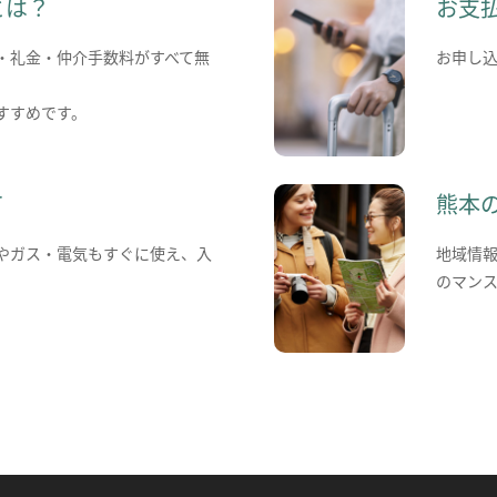
とは？
お支
・礼金・仲介手数料がすべて無
お申し
すすめです。
て
熊本
やガス・電気もすぐに使え、入
地域情
のマン