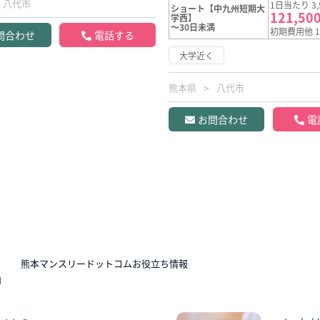
八代市
1日当たり 3,
ショート【中九州短期大
121,50
学西】
～30日未満
初期費用他 1
問合わせ
電話する
大学近く
熊本県
八代市
お問合わせ
電
N
熊本マンスリードットコムお役立ち情報