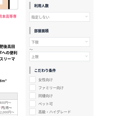
利用人数
熊本高等専
】
部屋面積
肥後高田
～
学への便利
スリーマ
こだわり条件
女性向け
.8m²
ファミリー向け
同棲向け
400円～
ペット可
0
円/月～
高級・ハイグレード
2,000円～