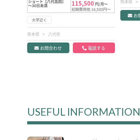
熊本県
ショート【八代高田】
115,500
円/月～
～30日未満
初期費用他 16,500円～
お
大学近く
熊本県
八代市
お問合わせ
電話する
USEFUL INFORMATIO