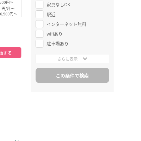
500円～
家具なしOK
0
円/月～
駅近
6,500円～
インターネット無料
wifiあり
駐車場あり
話する
さらに表示