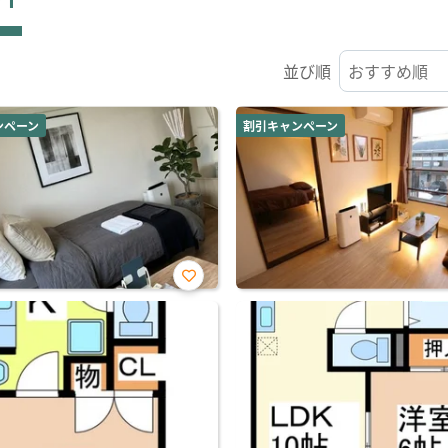
並び順
ンペーン
割引キャンペーン
お気
に入
り登
録