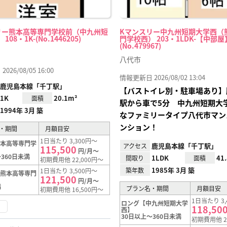
リー熊本高等専門学校前（中九州短
Kマンスリー中九州短期大学西（
08・1K-(No.1446205)
門学校西） 203・1LDK-【中部屋
(No.479967)
八代市
26/08/05 16:00
情報更新日 2026/08/02 13:04
鹿児島本線「千丁駅」
【バストイレ別・駐車場あり】
1K
20.1m²
面積
駅から車で5分 中九州短期大
1994年 3月 築
なファミリータイプ八代市マン
ンション！
・期間
月額目安
1日当たり 3,300円～
熊本高等専門学
鹿児島本線「千丁駅」
アクセス
115,500
円/月～
360日未満
1LDK
41
間取り
面積
初期費用他 22,000円～
1985年 3月 築
築年数
1日当たり 3,500円～
【熊本高等専門
121,500
円/月～
満
プラン名・期間
月額目安
初期費用他 16,500円～
1日当たり 3,
ロング【中九州短期大学
く
118,50
西】
30日以上～360日未満
初期費用他 2