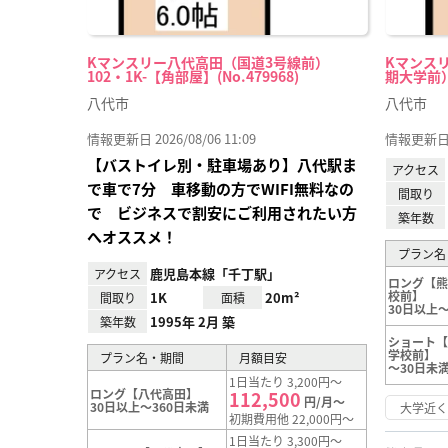
Kマンスリー八代高田（国道3号線前）
Kマンス
102・1K-【角部屋】(No.479968)
期大学前） 1
八代市
八代市
情報更新日 2026/08/06 11:09
情報更新日 20
【バストイレ別・駐車場あり】八代駅ま
アクセス
で車で7分 車移動の方でWIFI無料なの
間取り
で ビジネスで割安にご利用されたい方
築年数
へオススメ！
プラン名
鹿児島本線「千丁駅」
アクセス
ロング【
校前】
1K
20m²
間取り
面積
30日以上～
1995年 2月 築
築年数
ショート
学校前】
プラン名・期間
月額目安
～30日未
1日当たり 3,200円～
ロング【八代高田】
112,500
円/月～
30日以上～360日未満
大学近
初期費用他 22,000円～
1日当たり 3,300円～