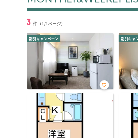
3
件（1/1ページ）
割引キャンペーン
割引キャ
お気
に入
り登
録