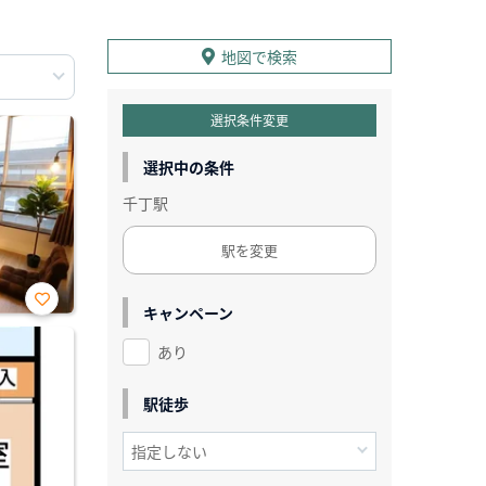
地図で検索
選択条件変更
選択中の条件
千丁駅
駅を変更
キャンペーン
お気
に入
あり
り登
録
駅徒歩