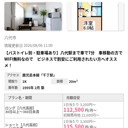
に入
り登
録
八代市
情報更新日 2026/08/06 11:09
【バストイレ別・駐車場あり】八代駅まで車で7分 車移動の方で
WIFI無料なので ビジネスで割安にご利用されたい方へオスス
メ！
アクセス
鹿児島本線「千丁駅」
間取り
1K
面積
20m²
築年数
1995年 2月 築
プラン名・期間
月額目安
1日当たり 3,200円～
ロング【八代高田】
112,500
円/月～
30日以上～360日未満
初期費用他 22,000円～
1日当たり 3,300円～
ショート【八代高田】
115,500
円/月～