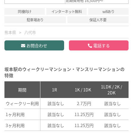
初期費用他 16,500円～
同棲向け
インターネット無料
wifiあり
駐車場あり
保証人不要
熊本県
八代市
お問合わせ
電話する
坂本駅のウィークリーマンション・マンスリーマンションの
特徴
1LDK / 2K /
2
期間
1R
1K / 1DK
2DK
ウィークリー利用
該当なし
2.7万円
該当なし
1ヶ月利用
該当なし
11.25万円
該当なし
3ヶ月利用
該当なし
11.25万円
該当なし