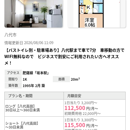
に入
り登
録
八代市
情報更新日 2026/08/06 11:09
【バストイレ別・駐車場あり】八代駅まで車で7分 車移動の方で
WIFI無料なので ビジネスで割安にご利用されたい方へオスス
メ！
アクセス
肥薩線「坂本駅」
間取り
1K
面積
20m²
築年数
1995年 2月 築
プラン名・期間
月額目安
1日当たり 3,200円～
ロング【八代高田】
112,500
円/月～
30日以上～360日未満
初期費用他 22,000円～
1日当たり 3,300円～
ショート【八代高田】
115,500
円/月～
～30日未満