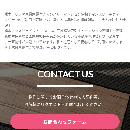
熊本エリアの家具家電付きマンスリーマンション情報！マンスリー＋ウィー
クリーでのご利用も可能です。連泊・長期出張の経費削減に、法人様にも大好
評！
熊本マンスリードットコムには、宅地建物取引士・マンション管理士・管理
業務主任者など国家資格保有者が在籍している不動産管理会社や不動産オー
ナー直物件が掲載されています。寮・社宅として安心してご利用いただけま
す！家具家電付きで単身赴任にも便利です。
CONTACT US
物件に関するお問合わせや法人契約等、
お気軽にリクエスト・お問合わせください。
お問合わせフォーム