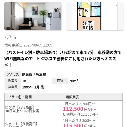
に入
り登
録
八代市
情報更新日 2026/08/09 11:09
【バストイレ別・駐車場あり】八代駅まで車で7分 車移動の方で
WIFI無料なので ビジネスで割安にご利用されたい方へオスス
メ！
アクセス
肥薩線「坂本駅」
間取り
1K
面積
20m²
築年数
1995年 2月 築
プラン名・期間
月額目安
1日当たり 3,200円～
ロング【八代高田】
112,500
円/月～
30日以上～360日未満
初期費用他 22,000円～
1日当たり 3,300円～
ショート【八代高田】
115,500
円/月～