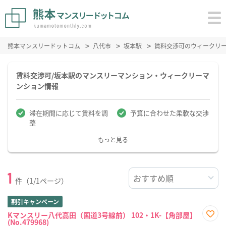
熊本マンスリードットコム
八代市
坂本駅
賃料交渉可のウィークリ
賃料交渉可/坂本駅のマンスリーマンション・ウィークリーマ
ンション情報
滞在期間に応じて賃料を調
予算に合わせた柔軟な交渉
整
もっと見る
1
件（1/1ページ）
割引キャンペーン
Kマンスリー八代高田（国道3号線前） 102・1K-【角部屋】
(No.479968)
お気