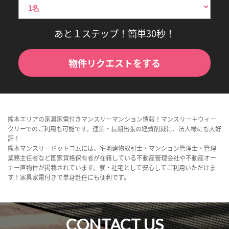
あと１ステップ！簡単30秒！
物件リクエストをする
熊本エリアの家具家電付きマンスリーマンション情報！マンスリー＋ウィー
クリーでのご利用も可能です。連泊・長期出張の経費削減に、法人様にも大好
評！
熊本マンスリードットコムには、宅地建物取引士・マンション管理士・管理
業務主任者など国家資格保有者が在籍している不動産管理会社や不動産オー
ナー直物件が掲載されています。寮・社宅として安心してご利用いただけま
す！家具家電付きで単身赴任にも便利です。
CONTACT US