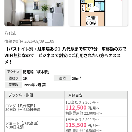
り登
録
八代市
情報更新日 2026/08/09 11:09
【バストイレ別・駐車場あり】八代駅まで車で7分 車移動の方で
WIFI無料なので ビジネスで割安にご利用されたい方へオスス
メ！
アクセス
肥薩線「坂本駅」
間取り
1K
面積
20m²
築年数
1995年 2月 築
プラン名・期間
月額目安
1日当たり 3,200円～
ロング【八代高田】
112,500
円/月～
30日以上～360日未満
初期費用他 22,000円～
1日当たり 3,300円～
ショート【八代高田】
115,500
円/月～
～30日未満
初期費用他 16,500円～