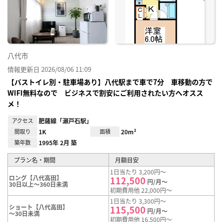
り登
録
八代市
情報更新日 2026/08/06 11:09
【バストイレ別・駐車場あり】八代駅まで車で7分 車移動の方で
WIFI無料なので ビジネスで割安にご利用されたい方へオスス
メ！
アクセス
肥薩線「瀬戸石駅」
間取り
1K
面積
20m²
築年数
1995年 2月 築
プラン名・期間
月額目安
1日当たり 3,200円～
ロング【八代高田】
112,500
円/月～
30日以上～360日未満
初期費用他 22,000円～
1日当たり 3,300円～
ショート【八代高田】
115,500
円/月～
～30日未満
初期費用他 16,500円～