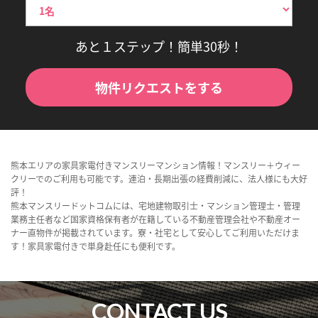
あと１ステップ！簡単30秒！
物件リクエストをする
熊本エリアの家具家電付きマンスリーマンション情報！マンスリー＋ウィー
クリーでのご利用も可能です。連泊・長期出張の経費削減に、法人様にも大好
評！
熊本マンスリードットコムには、宅地建物取引士・マンション管理士・管理
業務主任者など国家資格保有者が在籍している不動産管理会社や不動産オー
ナー直物件が掲載されています。寮・社宅として安心してご利用いただけま
す！家具家電付きで単身赴任にも便利です。
CONTACT US