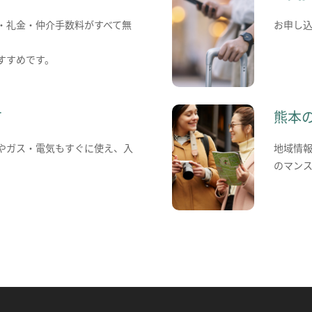
・礼金・仲介手数料がすべて無
お申し
すすめです。
て
熊本
やガス・電気もすぐに使え、入
地域情
のマン