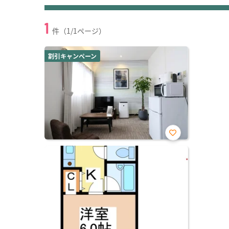
1
件（1/1ページ）
割引キャンペーン
お気
に入
り登
録