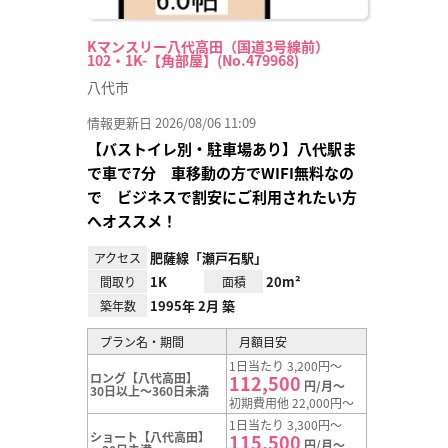
Kマンスリー八代高田（国道3号線前）
102・1K-【角部屋】(No.479968)
八代市
情報更新日 2026/08/06 11:09
【バストイレ別・駐車場あり】八代駅ま
で車で7分 車移動の方でWIFI無料なの
で ビジネスで割安にご利用されたい方
へオススメ！
肥薩線「瀬戸石駅」
アクセス
1K
20m²
間取り
面積
1995年 2月 築
築年数
プラン名・期間
月額目安
1日当たり 3,200円～
ロング【八代高田】
112,500
円/月～
30日以上～360日未満
初期費用他 22,000円～
1日当たり 3,300円～
ショート【八代高田】
115,500
円/月～