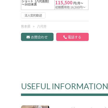
ショート【八代高田】
115,500
円/月～
～30日未満
初期費用他 16,500円～
法人契約歓迎
熊本県
八代市
お問合わせ
電話する
USEFUL INFORMATIO