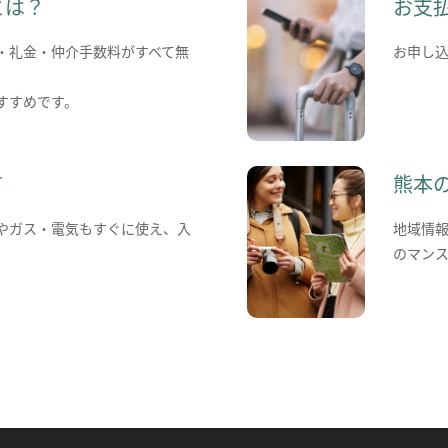
とは？
お支
・礼金・仲介手数料がすべて無
お申し
すすめです。
て
熊本
やガス・電気もすぐに使え、入
地域情
のマン