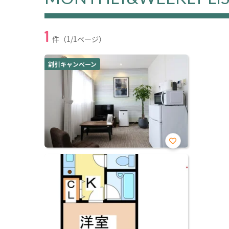
1
件（1/1ページ）
割引キャンペーン
お気
に入
り登
録