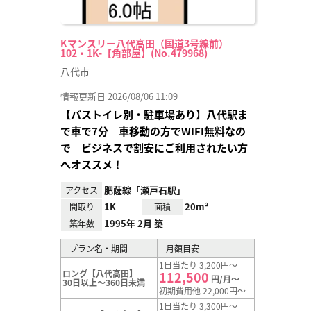
Kマンスリー八代高田（国道3号線前）
102・1K-【角部屋】(No.479968)
八代市
情報更新日 2026/08/06 11:09
【バストイレ別・駐車場あり】八代駅ま
で車で7分 車移動の方でWIFI無料なの
で ビジネスで割安にご利用されたい方
へオススメ！
肥薩線「瀬戸石駅」
アクセス
1K
20m²
間取り
面積
1995年 2月 築
築年数
プラン名・期間
月額目安
1日当たり 3,200円～
ロング【八代高田】
112,500
円/月～
30日以上～360日未満
初期費用他 22,000円～
1日当たり 3,300円～