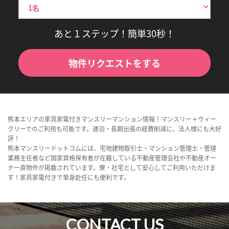
あと１ステップ！簡単30秒！
物件リクエストをする
熊本エリアの家具家電付きマンスリーマンション情報！マンスリー＋ウィー
クリーでのご利用も可能です。連泊・長期出張の経費削減に、法人様にも大好
評！
熊本マンスリードットコムには、宅地建物取引士・マンション管理士・管理
業務主任者など国家資格保有者が在籍している不動産管理会社や不動産オー
ナー直物件が掲載されています。寮・社宅として安心してご利用いただけま
す！家具家電付きで単身赴任にも便利です。
CONTACT US