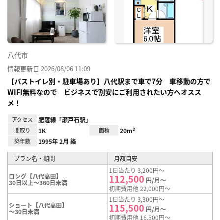
り登
録
八代市
情報更新日 2026/08/06 11:09
【バストイレ別・駐車場あり】八代駅まで車で7分 車移動の方で
WIFI無料なので ビジネスで割安にご利用されたい方へオスス
メ！
アクセス
肥薩線「瀬戸石駅」
間取り
1K
面積
20m²
築年数
1995年 2月 築
プラン名・期間
月額目安
1日当たり 3,200円～
ロング【八代高田】
112,500
円/月～
30日以上～360日未満
初期費用他 22,000円～
1日当たり 3,300円～
ショート【八代高田】
115,500
円/月～
～30日未満
初期費用他 16,500円～