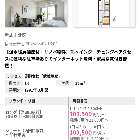
り登
録
熊本市北区
情報更新日 2026/08/02 13:04
【温水暖房便座付・リノベ物件】熊本インターチェンジへアクセ
スに便利な駐車場ありのインターネット無料・家具家電付き部
屋！
アクセス
豊肥本線「武蔵塚駅」
間取り
1K
面積
23m²
築年数
1991年 3月 築
プラン名・期間
月額目安
1日当たり 2,800円～
ロング【滝田口駅前】
100,500
円/月～
30日以上～360日未満
初期費用他 22,000円～
1日当たり 3,100円～
ショート【滝田口駅前】
109,500
円/月～
～30日未満
初期費用他 16,500円～