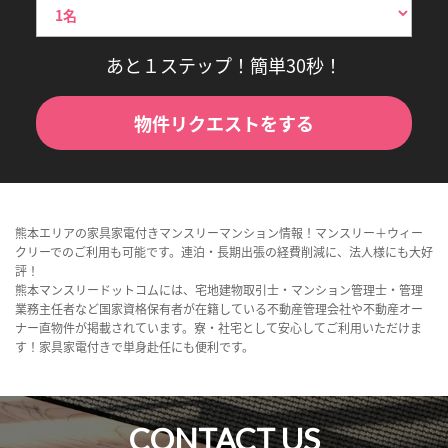
あと１ステップ！簡単30秒！
物件リクエストをする
熊本エリアの家具家電付きマンスリーマンション情報！マンスリー＋ウィー
クリーでのご利用も可能です。連泊・長期出張の経費削減に、法人様にも大好
評！
熊本マンスリードットコムには、宅地建物取引士・マンション管理士・管理
業務主任者など国家資格保有者が在籍している不動産管理会社や不動産オー
ナー直物件が掲載されています。寮・社宅として安心してご利用いただけま
す！家具家電付きで単身赴任にも便利です。
CONTACT US