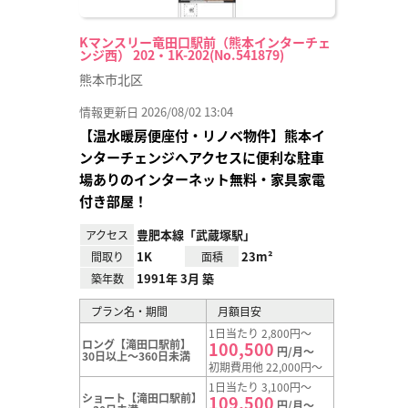
Kマンスリー竜田口駅前（熊本インターチェ
ンジ西） 202・1K-202(No.541879)
熊本市北区
情報更新日 2026/08/02 13:04
【温水暖房便座付・リノベ物件】熊本イ
ンターチェンジへアクセスに便利な駐車
場ありのインターネット無料・家具家電
付き部屋！
豊肥本線「武蔵塚駅」
アクセス
1K
23m²
間取り
面積
1991年 3月 築
築年数
プラン名・期間
月額目安
1日当たり 2,800円～
ロング【滝田口駅前】
100,500
円/月～
30日以上～360日未満
初期費用他 22,000円～
1日当たり 3,100円～
ショート【滝田口駅前】
109,500
円/月～