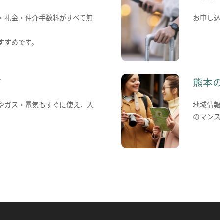
・礼金・仲介手数料がすべて無
お申し
すすめです。
て
熊本
やガス・電気もすぐに使え、入
地域情
のマン