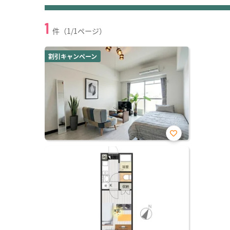
1
件（1/1ページ）
割引キャンペーン
お気
に入
り登
録