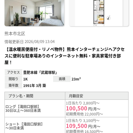
り登
録
熊本市北区
情報更新日 2026/08/09 13:04
【温水暖房便座付・リノベ物件】熊本インターチェンジへアクセ
スに便利な駐車場ありのインターネット無料・家具家電付き部
屋！
アクセス
豊肥本線「武蔵塚駅」
間取り
1K
面積
23m²
築年数
1991年 3月 築
プラン名・期間
月額目安
1日当たり 2,800円～
ロング【滝田口駅前】
100,500
円/月～
30日以上～360日未満
初期費用他 22,000円～
1日当たり 3,100円～
ショート【滝田口駅前】
109,500
円/月～
～30日未満
初期費用他 16,500円～