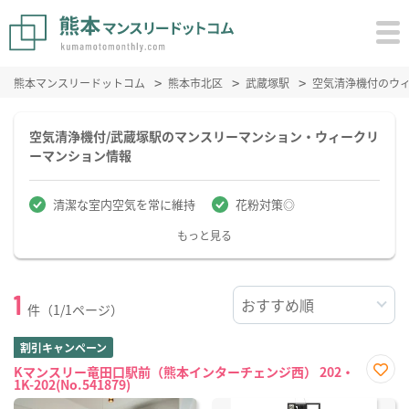
熊本マンスリードットコム
熊本市北区
武蔵塚駅
空気清浄機付のウ
空気清浄機付/武蔵塚駅のマンスリーマンション・ウィークリ
ーマンション情報
清潔な室内空気を常に維持
花粉対策◎
もっと見る
1
件（1/1ページ）
割引キャンペーン
Kマンスリー竜田口駅前（熊本インターチェンジ西） 202・
1K-202(No.541879)
お気
に入