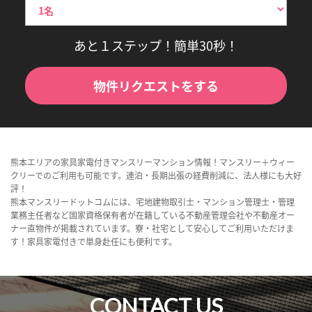
あと１ステップ！簡単30秒！
物件リクエストをする
熊本エリアの家具家電付きマンスリーマンション情報！マンスリー＋ウィー
クリーでのご利用も可能です。連泊・長期出張の経費削減に、法人様にも大好
評！
熊本マンスリードットコムには、宅地建物取引士・マンション管理士・管理
業務主任者など国家資格保有者が在籍している不動産管理会社や不動産オー
ナー直物件が掲載されています。寮・社宅として安心してご利用いただけま
す！家具家電付きで単身赴任にも便利です。
CONTACT US