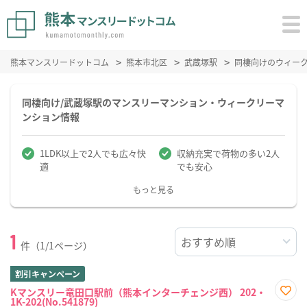
熊本マンスリードットコム
熊本市北区
武蔵塚駅
同棲向けのウィー
同棲向け/武蔵塚駅のマンスリーマンション・ウィークリーマ
ンション情報
1LDK以上で2人でも広々快
収納充実で荷物の多い2人
適
でも安心
もっと見る
1
件（1/1ページ）
割引キャンペーン
Kマンスリー竜田口駅前（熊本インターチェンジ西） 202・
1K-202(No.541879)
お気