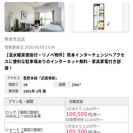
に入
り登
録
熊本市北区
情報更新日 2026/08/09 13:04
【温水暖房便座付・リノベ物件】熊本インターチェンジへアクセ
スに便利な駐車場ありのインターネット無料・家具家電付き部
屋！
アクセス
豊肥本線「武蔵塚駅」
間取り
1K
面積
23m²
築年数
1991年 3月 築
プラン名・期間
月額目安
1日当たり 2,800円～
ロング【滝田口駅前】
100,500
円/月～
30日以上～360日未満
初期費用他 22,000円～
1日当たり 3,100円～
ショート【滝田口駅前】
109,500
円/月～