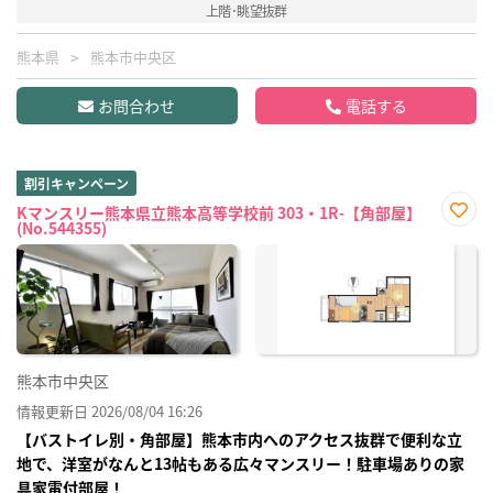
上階･眺望抜群
熊本県
熊本市中央区
お問合わせ
電話する
割引キャンペーン
Kマンスリー熊本県立熊本高等学校前 303・1R-【角部屋】
(No.544355)
お気
に入
り登
録
熊本市中央区
情報更新日 2026/08/04 16:26
【バストイレ別・角部屋】熊本市内へのアクセス抜群で便利な立
地で、洋室がなんと13帖もある広々マンスリー！駐車場ありの家
具家電付部屋！