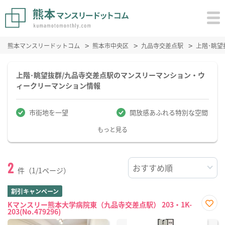
熊本マンスリードットコム
熊本市中央区
九品寺交差点駅
上階･眺
上階･眺望抜群/九品寺交差点駅のマンスリーマンション・ウ
ィークリーマンション情報
市街地を一望
開放感あふれる特別な空間
もっと見る
2
件（1/1ページ）
割引キャンペーン
Kマンスリー熊本大学病院東（九品寺交差点駅） 203・1K-
203(No.479296)
お気
に入