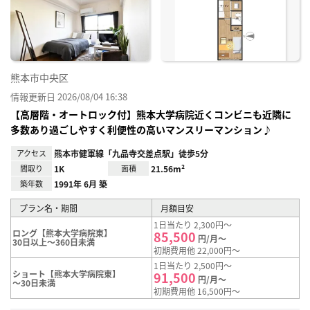
り登
録
熊本市中央区
情報更新日 2026/08/04 16:38
【高層階・オートロック付】熊本大学病院近くコンビニも近隣に
多数あり過ごしやすく利便性の高いマンスリーマンション♪
アクセス
熊本市健軍線「九品寺交差点駅」徒歩5分
間取り
1K
面積
21.56m²
築年数
1991年 6月 築
プラン名・期間
月額目安
1日当たり 2,300円～
ロング【熊本大学病院東】
85,500
円/月～
30日以上～360日未満
初期費用他 22,000円～
1日当たり 2,500円～
ショート【熊本大学病院東】
91,500
円/月～
～30日未満
初期費用他 16,500円～