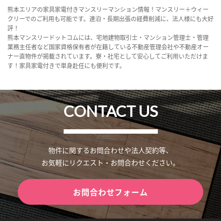
熊本エリアの家具家電付きマンスリーマンション情報！マンスリー＋ウィー
クリーでのご利用も可能です。連泊・長期出張の経費削減に、法人様にも大好
評！
熊本マンスリードットコムには、宅地建物取引士・マンション管理士・管理
業務主任者など国家資格保有者が在籍している不動産管理会社や不動産オー
ナー直物件が掲載されています。寮・社宅として安心してご利用いただけま
す！家具家電付きで単身赴任にも便利です。
CONTACT US
物件に関するお問合わせや法人契約等、
お気軽にリクエスト・お問合わせください。
お問合わせフォーム