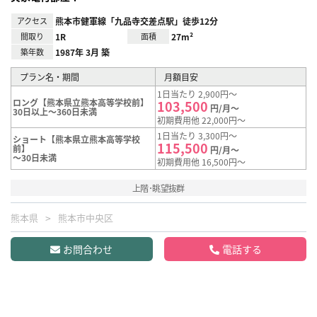
アクセス
熊本市健軍線「九品寺交差点駅」徒歩12分
間取り
1R
面積
27m²
築年数
1987年 3月 築
プラン名・期間
月額目安
1日当たり 2,900円～
ロング【熊本県立熊本高等学校前】
103,500
円/月～
30日以上～360日未満
初期費用他 22,000円～
1日当たり 3,300円～
ショート【熊本県立熊本高等学校
115,500
前】
円/月～
～30日未満
初期費用他 16,500円～
上階･眺望抜群
熊本県
熊本市中央区
お問合わせ
電話する