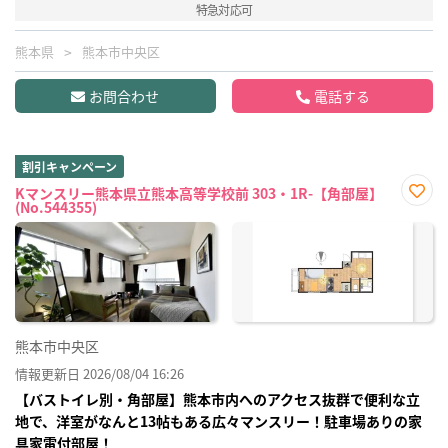
特急対応可
熊本県
熊本市中央区
お問合わせ
電話する
割引キャンペーン
Kマンスリー熊本県立熊本高等学校前 303・1R-【角部屋】
(No.544355)
お気
に入
り登
録
熊本市中央区
情報更新日 2026/08/04 16:26
【バストイレ別・角部屋】熊本市内へのアクセス抜群で便利な立
地で、洋室がなんと13帖もある広々マンスリー！駐車場ありの家
具家電付部屋！