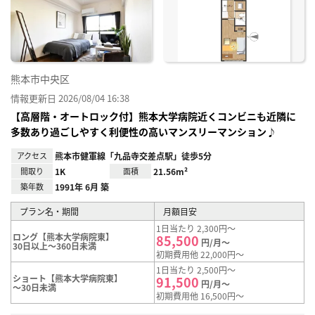
り登
録
熊本市中央区
情報更新日 2026/08/04 16:38
【高層階・オートロック付】熊本大学病院近くコンビニも近隣に
多数あり過ごしやすく利便性の高いマンスリーマンション♪
アクセス
熊本市健軍線「九品寺交差点駅」徒歩5分
間取り
1K
面積
21.56m²
築年数
1991年 6月 築
プラン名・期間
月額目安
1日当たり 2,300円～
ロング【熊本大学病院東】
85,500
円/月～
30日以上～360日未満
初期費用他 22,000円～
1日当たり 2,500円～
ショート【熊本大学病院東】
91,500
円/月～
～30日未満
初期費用他 16,500円～