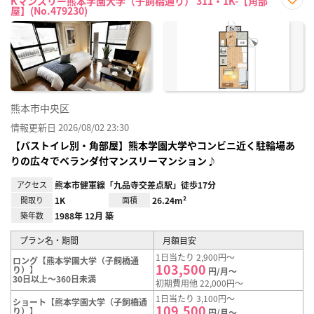
Kマンスリー熊本学園大学（子飼橋通り） 311・1K-【角部
屋】(No.479230)
お気
に入
り登
録
熊本市中央区
情報更新日 2026/08/02 23:30
【バストイレ別・角部屋】熊本学園大学やコンビニ近く駐輪場あ
りの広々でベランダ付マンスリーマンション♪
アクセス
熊本市健軍線「九品寺交差点駅」徒歩17分
間取り
1K
面積
26.24m²
築年数
1988年 12月 築
プラン名・期間
月額目安
1日当たり 2,900円～
ロング【熊本学園大学（子飼橋通
103,500
り）】
円/月～
30日以上～360日未満
初期費用他 22,000円～
1日当たり 3,100円～
ショート【熊本学園大学（子飼橋通
109,500
り）】
円/月～