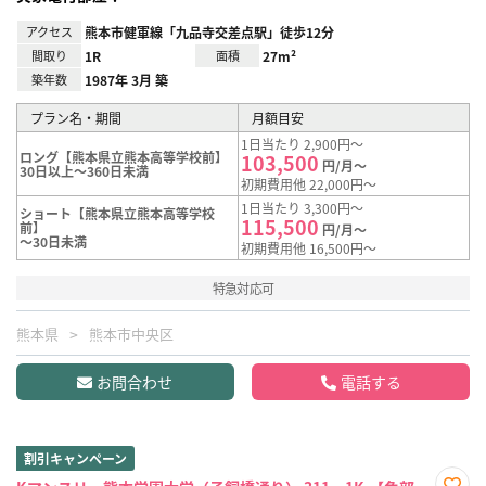
アクセス
熊本市健軍線「九品寺交差点駅」徒歩12分
間取り
1R
面積
27m²
築年数
1987年 3月 築
プラン名・期間
月額目安
1日当たり 2,900円～
ロング【熊本県立熊本高等学校前】
103,500
円/月～
30日以上～360日未満
初期費用他 22,000円～
1日当たり 3,300円～
ショート【熊本県立熊本高等学校
115,500
前】
円/月～
～30日未満
初期費用他 16,500円～
特急対応可
熊本県
熊本市中央区
お問合わせ
電話する
割引キャンペーン