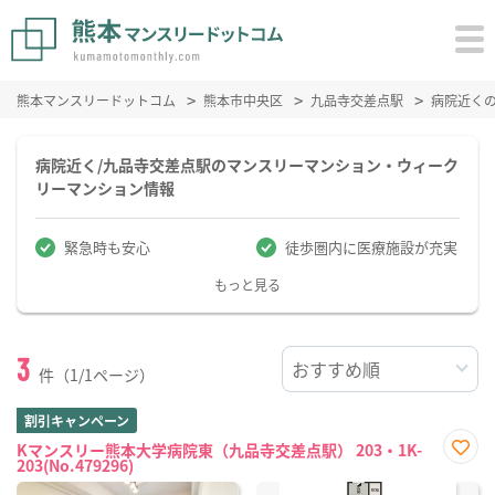
熊本マンスリードットコム
熊本市中央区
九品寺交差点駅
病院近く
病院近く/九品寺交差点駅のマンスリーマンション・ウィーク
リーマンション情報
緊急時も安心
徒歩圏内に医療施設が充実
もっと見る
3
件（1/1ページ）
割引キャンペーン
Kマンスリー熊本大学病院東（九品寺交差点駅） 203・1K-
203(No.479296)
お気
に入