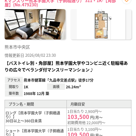
Kマンスリー熊本学園大学（子飼橋通り） 311・1K-【角部
屋】(No.479230)
お気
に入
り登
録
熊本市中央区
情報更新日 2026/08/02 23:30
【バストイレ別・角部屋】熊本学園大学やコンビニ近く駐輪場あ
りの広々でベランダ付マンスリーマンション♪
アクセス
熊本市健軍線「九品寺交差点駅」徒歩17分
間取り
1K
面積
26.24m²
築年数
1988年 12月 築
プラン名・期間
月額目安
1日当たり 2,900円～
ロング【熊本学園大学（子飼橋通
103,500
り）】
円/月～
30日以上～360日未満
初期費用他 22,000円～
1日当たり 3,100円～
ショート【熊本学園大学（子飼橋通
109,500
り）】
円/月～