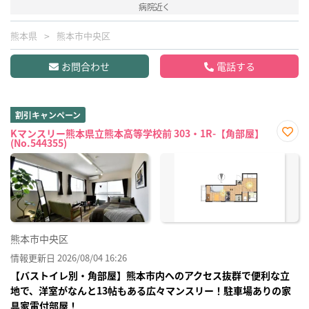
病院近く
熊本県
熊本市中央区
お問合わせ
電話する
割引キャンペーン
Kマンスリー熊本県立熊本高等学校前 303・1R-【角部屋】
(No.544355)
お気
に入
り登
録
熊本市中央区
情報更新日 2026/08/04 16:26
【バストイレ別・角部屋】熊本市内へのアクセス抜群で便利な立
地で、洋室がなんと13帖もある広々マンスリー！駐車場ありの家
具家電付部屋！