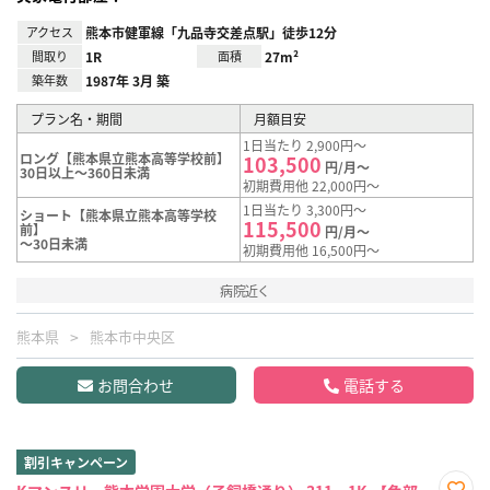
アクセス
熊本市健軍線「九品寺交差点駅」徒歩12分
間取り
1R
面積
27m²
築年数
1987年 3月 築
プラン名・期間
月額目安
1日当たり 2,900円～
ロング【熊本県立熊本高等学校前】
103,500
円/月～
30日以上～360日未満
初期費用他 22,000円～
1日当たり 3,300円～
ショート【熊本県立熊本高等学校
115,500
前】
円/月～
～30日未満
初期費用他 16,500円～
病院近く
熊本県
熊本市中央区
お問合わせ
電話する
割引キャンペーン