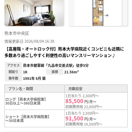
り登
録
熊本市中央区
情報更新日 2026/08/04 16:38
【高層階・オートロック付】熊本大学病院近くコンビニも近隣に
多数あり過ごしやすく利便性の高いマンスリーマンション♪
アクセス
熊本市健軍線「九品寺交差点駅」徒歩5分
間取り
1K
面積
21.56m²
築年数
1991年 6月 築
プラン名・期間
月額目安
1日当たり 2,300円～
ロング【熊本大学病院東】
85,500
円/月～
30日以上～360日未満
初期費用他 22,000円～
1日当たり 2,500円～
ショート【熊本大学病院東】
91,500
円/月～
～30日未満
初期費用他 16,500円～