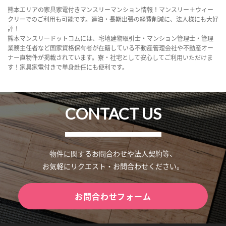
熊本エリアの家具家電付きマンスリーマンション情報！マンスリー＋ウィー
クリーでのご利用も可能です。連泊・長期出張の経費削減に、法人様にも大好
評！
熊本マンスリードットコムには、宅地建物取引士・マンション管理士・管理
業務主任者など国家資格保有者が在籍している不動産管理会社や不動産オー
ナー直物件が掲載されています。寮・社宅として安心してご利用いただけま
す！家具家電付きで単身赴任にも便利です。
CONTACT US
物件に関するお問合わせや法人契約等、
お気軽にリクエスト・お問合わせください。
お問合わせフォーム