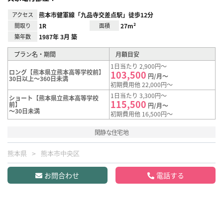
アクセス
熊本市健軍線「九品寺交差点駅」徒歩12分
間取り
1R
面積
27m²
築年数
1987年 3月 築
プラン名・期間
月額目安
1日当たり 2,900円～
ロング【熊本県立熊本高等学校前】
103,500
円/月～
30日以上～360日未満
初期費用他 22,000円～
1日当たり 3,300円～
ショート【熊本県立熊本高等学校
115,500
前】
円/月～
～30日未満
初期費用他 16,500円～
閑静な住宅地
熊本県
熊本市中央区
お問合わせ
電話する