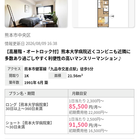
り登
録
熊本市中央区
情報更新日 2026/08/09 16:38
【高層階・オートロック付】熊本大学病院近くコンビニも近隣に
多数あり過ごしやすく利便性の高いマンスリーマンション♪
アクセス
熊本市健軍線「九品寺交差点駅」徒歩5分
間取り
1K
面積
21.56m²
築年数
1991年 6月 築
プラン名・期間
月額目安
1日当たり 2,300円～
ロング【熊本大学病院東】
85,500
円/月～
30日以上～360日未満
初期費用他 22,000円～
1日当たり 2,500円～
ショート【熊本大学病院東】
91,500
円/月～
～30日未満
初期費用他 16,500円～