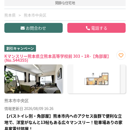
閑静な住宅地
熊本県
熊本市中央区
お問合わせ
電話する
割引キャンペーン
Kマンスリー熊本県立熊本高等学校前 303・1R-【角部屋】
(No.544355)
お気
に入
り登
録
熊本市中央区
情報更新日 2026/08/09 16:26
【バストイレ別・角部屋】熊本市内へのアクセス抜群で便利な立
地で、洋室がなんと13帖もある広々マンスリー！駐車場ありの家
具家電付部屋！