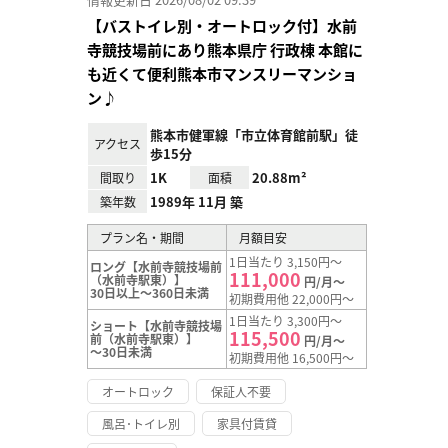
【バストイレ別・オートロック付】水前
寺競技場前にあり熊本県庁 行政棟 本館に
も近くて便利熊本市マンスリーマンショ
ン♪
熊本市健軍線「市立体育館前駅」徒
アクセス
歩15分
1K
20.88m²
間取り
面積
1989年 11月 築
築年数
プラン名・期間
月額目安
1日当たり 3,150円～
ロング【水前寺競技場前
111,000
（水前寺駅東）】
円/月～
30日以上～360日未満
初期費用他 22,000円～
1日当たり 3,300円～
ショート【水前寺競技場
115,500
前（水前寺駅東）】
円/月～
～30日未満
初期費用他 16,500円～
オートロック
保証人不要
風呂･トイレ別
家具付賃貸