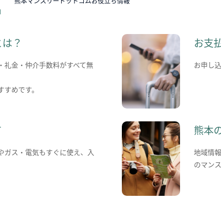
熊本マンスリードットコムお役立ち情報
とは？
お支
・礼金・仲介手数料がすべて無
お申し
すすめです。
て
熊本
やガス・電気もすぐに使え、入
地域情
のマン