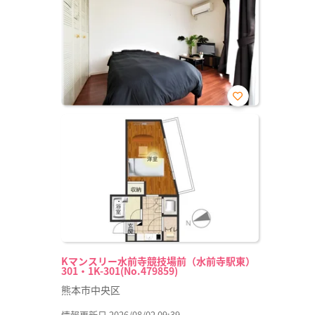
お気
に入
り登
録
Kマンスリー水前寺競技場前（水前寺駅東）
301・1K-301(No.479859)
熊本市中央区
情報更新日 2026/08/02 09:39