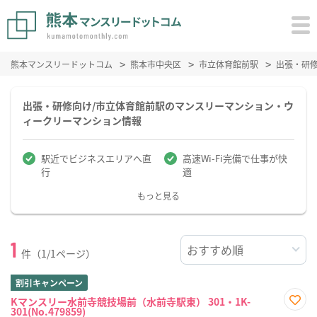
熊本マンスリードットコム
熊本市中央区
市立体育館前駅
出張・研
出張・研修向け/市立体育館前駅のマンスリーマンション・ウ
ィークリーマンション情報
駅近でビジネスエリアへ直
高速Wi-Fi完備で仕事が快
行
適
もっと見る
1
件（1/1ページ）
割引キャンペーン
Kマンスリー水前寺競技場前（水前寺駅東） 301・1K-
301(No.479859)
お気