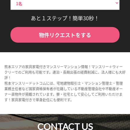
あと１ステップ！簡単30秒！
物件リクエストをする
熊本エリアの家具家電付きマンスリーマンション情報！マンスリー＋ウィー
クリーでのご利用も可能です。連泊・長期出張の経費削減に、法人様にも大好
評！
熊本マンスリードットコムには、宅地建物取引士・マンション管理士・管理
業務主任者など国家資格保有者が在籍している不動産管理会社や不動産オー
ナー直物件が掲載されています。寮・社宅として安心してご利用いただけま
す！家具家電付きで単身赴任にも便利です。
CONTACT US