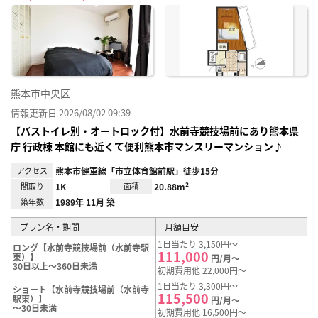
に入
り登
録
熊本市中央区
情報更新日 2026/08/02 09:39
【バストイレ別・オートロック付】水前寺競技場前にあり熊本県
庁 行政棟 本館にも近くて便利熊本市マンスリーマンション♪
アクセス
熊本市健軍線「市立体育館前駅」徒歩15分
間取り
1K
面積
20.88m²
築年数
1989年 11月 築
プラン名・期間
月額目安
1日当たり 3,150円～
ロング【水前寺競技場前（水前寺駅
111,000
東）】
円/月～
30日以上～360日未満
初期費用他 22,000円～
1日当たり 3,300円～
ショート【水前寺競技場前（水前寺
115,500
駅東）】
円/月～
～30日未満
初期費用他 16,500円～