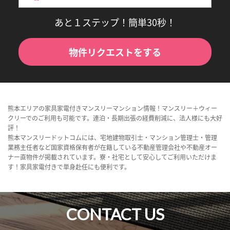
あと１ステップ！簡単30秒！
物件リクエストをする
熊本エリアの家具家電付きマンスリーマンション情報！マンスリー＋ウィー
クリーでのご利用も可能です。連泊・長期出張の経費削減に、法人様にも大好
評！
熊本マンスリードットコムには、宅地建物取引士・マンション管理士・管理
業務主任者など国家資格保有者が在籍している不動産管理会社や不動産オー
ナー直物件が掲載されています。寮・社宅として安心してご利用いただけま
す！家具家電付きで単身赴任にも便利です。
CONTACT US