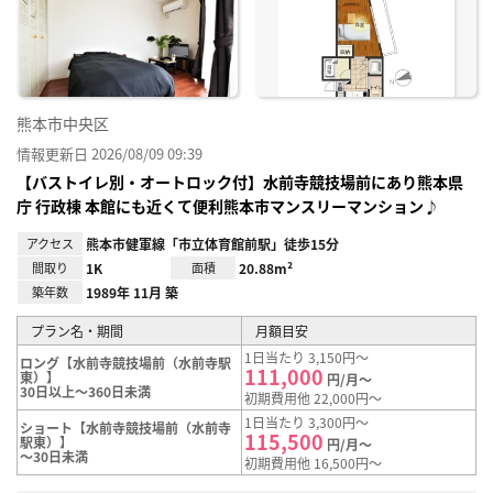
り登
録
熊本市中央区
情報更新日 2026/08/09 09:39
【バストイレ別・オートロック付】水前寺競技場前にあり熊本県
庁 行政棟 本館にも近くて便利熊本市マンスリーマンション♪
アクセス
熊本市健軍線「市立体育館前駅」徒歩15分
間取り
1K
面積
20.88m²
築年数
1989年 11月 築
プラン名・期間
月額目安
1日当たり 3,150円～
ロング【水前寺競技場前（水前寺駅
111,000
東）】
円/月～
30日以上～360日未満
初期費用他 22,000円～
1日当たり 3,300円～
ショート【水前寺競技場前（水前寺
115,500
駅東）】
円/月～
～30日未満
初期費用他 16,500円～