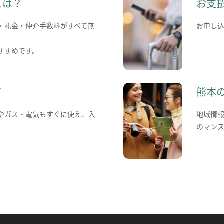
とは？
お支
・礼金・仲介手数料がすべて無
お申し
すすめです。
て
熊本
やガス・電気もすぐに使え、入
地域情
のマン