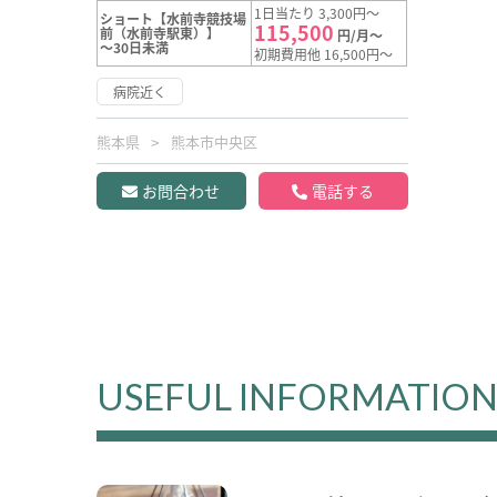
1日当たり 3,300円～
ショート【水前寺競技場
115,500
前（水前寺駅東）】
円/月～
～30日未満
初期費用他 16,500円～
病院近く
熊本県
熊本市中央区
お問合わせ
電話する
USEFUL INFORMATIO