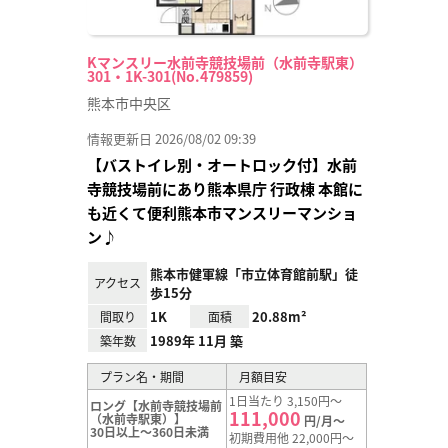
Kマンスリー水前寺競技場前（水前寺駅東）
301・1K-301(No.479859)
熊本市中央区
情報更新日 2026/08/02 09:39
【バストイレ別・オートロック付】水前
寺競技場前にあり熊本県庁 行政棟 本館に
も近くて便利熊本市マンスリーマンショ
ン♪
熊本市健軍線「市立体育館前駅」徒
アクセス
歩15分
1K
20.88m²
間取り
面積
1989年 11月 築
築年数
プラン名・期間
月額目安
1日当たり 3,150円～
ロング【水前寺競技場前
111,000
（水前寺駅東）】
円/月～
30日以上～360日未満
初期費用他 22,000円～