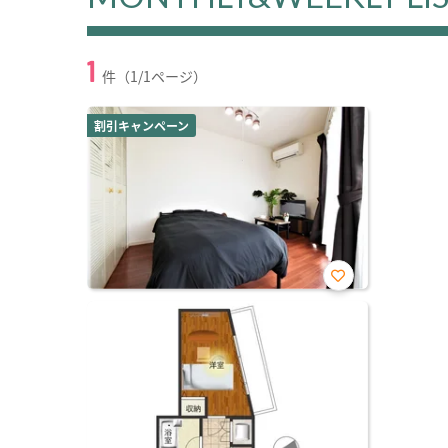
1
件（1/1ページ）
割引キャンペーン
お気
に入
り登
録