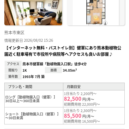
り登
録
熊本市東区
情報更新日 2026/08/02 15:26
【インターネット無料・バストイレ別】健軍にあり熊本動植物公
園近く駐車場有で市役所や病院等へアクセスも良いお部屋♪
アクセス
熊本市健軍線「動植物園入口駅」徒歩4分
間取り
1K
面積
34.05m²
築年数
1993年 7月 築
プラン名・期間
月額目安
1日当たり 2,200円～
ロング【動植物園入口（健軍）】
82,500
円/月～
30日以上～360日未満
初期費用他 22,000円～
1日当たり 2,300円～
ショート【動植物園入口（健軍）】
85,500
円/月～
～30日未満
初期費用他 16,500円～