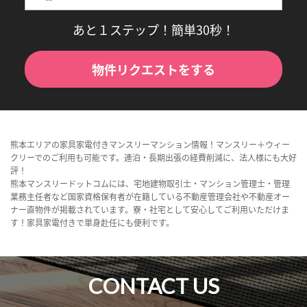
あと１ステップ！簡単30秒！
物件リクエストをする
熊本エリアの家具家電付きマンスリーマンション情報！マンスリー＋ウィー
クリーでのご利用も可能です。連泊・長期出張の経費削減に、法人様にも大好
評！
熊本マンスリードットコムには、宅地建物取引士・マンション管理士・管理
業務主任者など国家資格保有者が在籍している不動産管理会社や不動産オー
ナー直物件が掲載されています。寮・社宅として安心してご利用いただけま
す！家具家電付きで単身赴任にも便利です。
CONTACT US