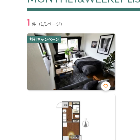
1
件（1/1ページ）
割引キャンペーン
お気
に入
り登
録