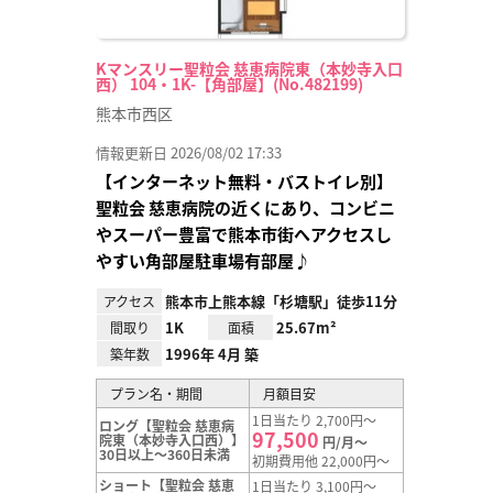
Kマンスリー聖粒会 慈恵病院東（本妙寺入口
西） 104・1K-【角部屋】(No.482199)
熊本市西区
情報更新日 2026/08/02 17:33
【インターネット無料・バストイレ別】
聖粒会 慈恵病院の近くにあり、コンビニ
やスーパー豊富で熊本市街へアクセスし
やすい角部屋駐車場有部屋♪
熊本市上熊本線「杉塘駅」徒歩11分
アクセス
1K
25.67m²
間取り
面積
1996年 4月 築
築年数
プラン名・期間
月額目安
1日当たり 2,700円～
ロング【聖粒会 慈恵病
97,500
院東（本妙寺入口西）】
円/月～
30日以上～360日未満
初期費用他 22,000円～
ショート【聖粒会 慈恵
1日当たり 3,100円～