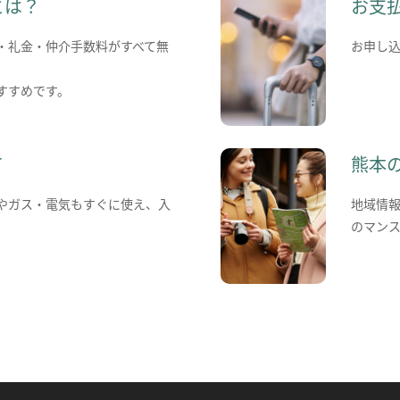
とは？
お支
・礼金・仲介手数料がすべて無
お申し
すすめです。
て
熊本
やガス・電気もすぐに使え、入
地域情
のマン