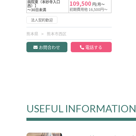
病院東（本妙寺入口
109,500
円/月～
西）】
初期費用他 16,500円～
～30日未満
法人契約歓迎
熊本県
熊本市西区
お問合わせ
電話する
USEFUL INFORMATIO