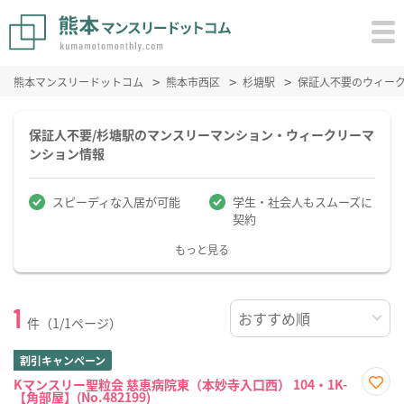
熊本マンスリードットコム
熊本市西区
杉塘駅
保証人不要のウィー
保証人不要/杉塘駅のマンスリーマンション・ウィークリーマ
ンション情報
スピーディな入居が可能
学生・社会人もスムーズに
契約
もっと見る
1
件（1/1ページ）
割引キャンペーン
Kマンスリー聖粒会 慈恵病院東（本妙寺入口西） 104・1K-
【角部屋】(No.482199)
お気