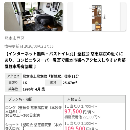
に入
り登
録
熊本市西区
情報更新日 2026/08/02 17:33
【インターネット無料・バストイレ別】聖粒会 慈恵病院の近くに
あり、コンビニやスーパー豊富で熊本市街へアクセスしやすい角部
屋駐車場有部屋♪
アクセス
熊本市上熊本線「杉塘駅」徒歩11分
間取り
1K
面積
25.67m²
築年数
1996年 4月 築
プラン名・期間
月額目安
1日当たり 2,700円～
ロング【聖粒会 慈恵病院東（本妙寺
97,500
入口西）】
円/月～
30日以上～360日未満
初期費用他 22,000円～
1日当たり 3,100円～
ショート【聖粒会 慈恵病院東（本妙
109,500
寺入口西）】
円/月～