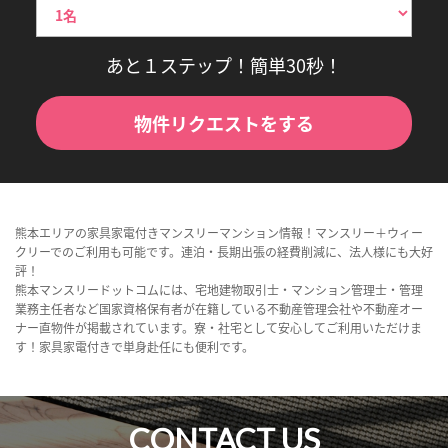
あと１ステップ！簡単30秒！
物件リクエストをする
熊本エリアの家具家電付きマンスリーマンション情報！マンスリー＋ウィー
クリーでのご利用も可能です。連泊・長期出張の経費削減に、法人様にも大好
評！
熊本マンスリードットコムには、宅地建物取引士・マンション管理士・管理
業務主任者など国家資格保有者が在籍している不動産管理会社や不動産オー
ナー直物件が掲載されています。寮・社宅として安心してご利用いただけま
す！家具家電付きで単身赴任にも便利です。
CONTACT US