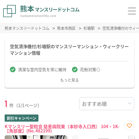
熊本マンスリードットコム
熊本市西区
杉塘駅
空気清浄機付のウィ
空気清浄機付/杉塘駅のマンスリーマンション・ウィークリー
マンション情報
清潔な室内空気を常に維持
花粉対策◎
もっと見る
1
件（1/1ページ）
割引キャンペーン
Kマンスリー聖粒会 慈恵病院東（本妙寺入口西） 104・1K-
【角部屋】(No.482199)
お気
に入