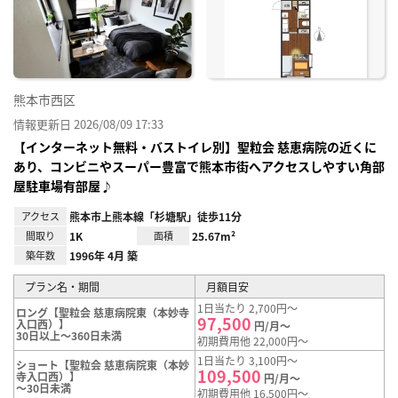
り登
録
熊本市西区
情報更新日 2026/08/09 17:33
【インターネット無料・バストイレ別】聖粒会 慈恵病院の近くに
あり、コンビニやスーパー豊富で熊本市街へアクセスしやすい角部
屋駐車場有部屋♪
アクセス
熊本市上熊本線「杉塘駅」徒歩11分
間取り
1K
面積
25.67m²
築年数
1996年 4月 築
プラン名・期間
月額目安
1日当たり 2,700円～
ロング【聖粒会 慈恵病院東（本妙寺
97,500
入口西）】
円/月～
30日以上～360日未満
初期費用他 22,000円～
1日当たり 3,100円～
ショート【聖粒会 慈恵病院東（本妙
109,500
寺入口西）】
円/月～
～30日未満
初期費用他 16,500円～